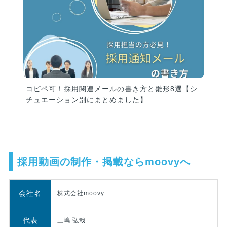
コピペ可！採用関連メールの書き方と雛形8選【シ
チュエーション別にまとめました】
採用動画の制作・掲載ならmoovyへ
会社名
株式会社moovy
代表
三嶋 弘哉