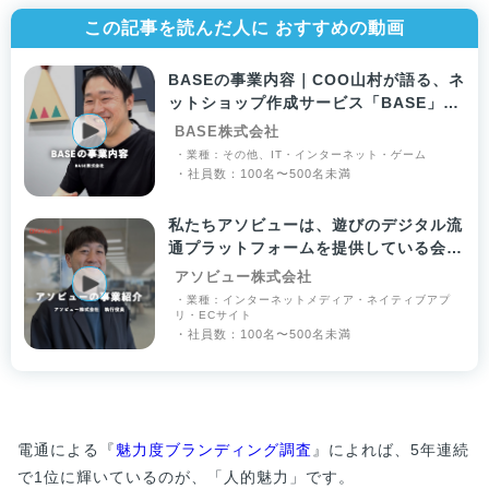
この記事を読んだ人に おすすめの動画
BASEの事業内容｜COO山村が語る、ネ
ットショップ作成サービス「BASE」と
は
BASE株式会社
・業種：その他、IT・インターネット・ゲーム
・社員数：100名〜500名未満
私たちアソビューは、遊びのデジタル流
通プラットフォームを提供している会社
です
アソビュー株式会社
・業種：インターネットメディア・ネイティブアプ
リ・ECサイト
・社員数：100名〜500名未満
電通による『
魅力度ブランディング調査
』によれば、5年連続
で1位に輝いているのが、「人的魅力」です。