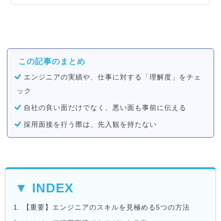
を高め、企業の成長をけん引する優秀なITエン
ジニアを求める企業は年々増加しています。当
記事では、ITエンジニア採用に関するノウハウ
を徹底解説！市場動向や、その難しさを交え
て、ITエンジニア採用を成功させるポイントを
紹介します。
この記事のまとめ
エンジニアの実績や、仕事に対する「理解度」をチェ
ック
自社の良い面だけでなく、悪い面も事前に伝える
採用面接を行う際は、先入観を持たない
▼ INDEX
1.
【重要】エンジニアのスキルを見極める5つの方法