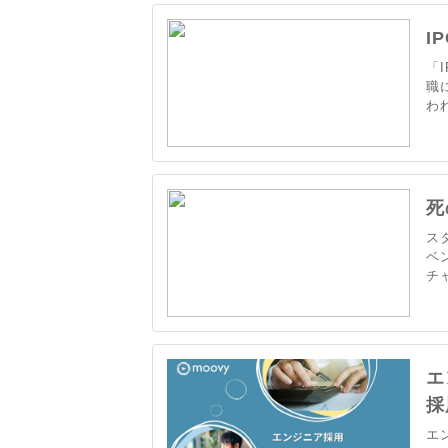
I
「
職
わ
死
ス
ベ
チ
い
エ
採
エ