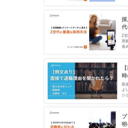
嘆
抑
に
採
代
Z
用
進
は
理
【
時
面
よ
ジ
で
文
プ
明