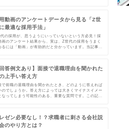
いていませんか？そこで当記事ではエンジニア採用を安く
えるための提案。エンジニア採用にお困りの方はぜひ参考
してください。
用動画のアンケートデータから見る「Z世
に最適な採用手法」
世代の採用が、思うようにいっていないという方必見！採
動画のアンケート結果から、実は、Z世代の採用をうまく
めるには「動画」が有効的だと分かっています。当記事で
実際のデータをもとに、Z世代の採用で動画を活用すべき
由と、注意すべきポイントについても解説します。
回答例文あり】面接で退職理由を聞かれた
の上手い答え方
接で前職の退職理由を聞かれたとき、どのように答えれば
いのでしょうか。答え方によっては大きくマイナスイメー
となってしまう可能性のある、重要な質問です。この記事
は、退職した理由を上手に伝えられる方法について回答例
を含めてご紹介します。
レゼン必要なし！？求職者に刺さる会社説
会のやり方とは？