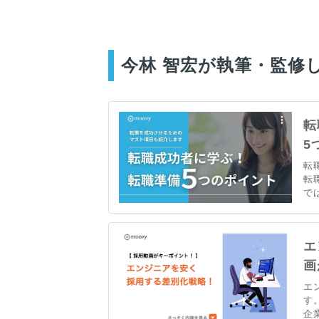
今林 智宏が執筆・監修
転
5
転
転
で
功
実
エ
画
エ
す
企