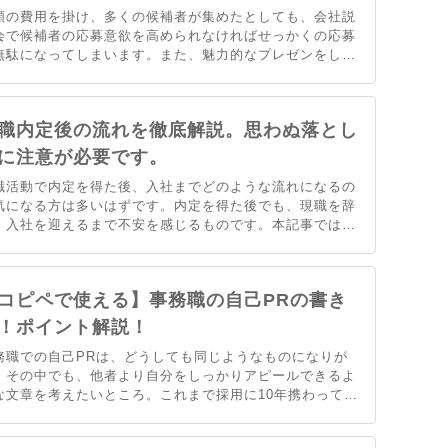
額の費用を掛け、多くの候補者が集めたとしても、会社説
会で候補者の応募意欲を高められなければせっかくの応募
無駄になってしまいます。また、魅力的なプレゼンをして
選考過程で途中で離脱してしまっても同じ事です。ではど
ような説明会がいいのでしょうか。当記事では上手い会社
明会の方法を解説します。
職内定後の流れを徹底解説。思わぬ落とし
に注意が必要です。
職活動で内定を得た後、入社までどのような流れになるの
気になる方は多いはずです。内定を得た後でも、現職を辞
、入社を迎えるまで不安を感じるものです。本記事では、
職活動における内定後の流れを紹介します。あわせて、内
後に必要な書類や注意点などについても説明します。
コピペで使える】事務職の自己PRの書き
！ポイント解説！
務職での自己PRは、どうしても同じようなものになりが
。その中でも、他者より自分をしっかりアピールできるよ
な文章を考えたいところ。これまで採用に10年携わってき
プロが、書類選考・面接の通過率向上のポイントを解説し
いきます。自分のよさを最大発揮できるように準備してい