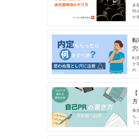
多
明
が
も
の
説
転
穴
転
か
め
転
定
【
方
事
ち
う
た
て