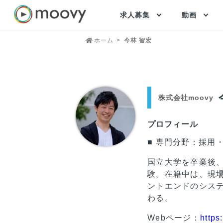
求人募集
動画
ホーム
今林 智宏
株式会社moovy
プロフィール
■ 専門分野：採用
国立大学を卒業後
験。在籍中は、現
ントエンドのシス
わる。
Webページ：
https