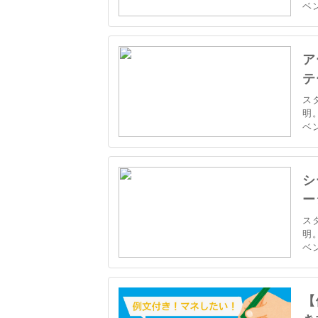
ベ
に
ア
テ
ス
明
ベ
に
シ
ー
ス
明
ベ
に
【