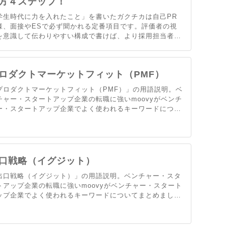
方４ステップ！
学生時代に力を入れたこと」を書いたガクチカは自己PR
様、面接やESで必ず聞かれる定番項目です。評価者の視
を意識して伝わりやすい構成で書けば、より採用担当者に
刺さる」ガクチカになります。ポイントをおさえておきま
ょう。
ロダクトマーケットフィット（PMF）
プロダクトマーケットフィット（PMF）」の用語説明。ベ
チャー・スタートアップ企業の転職に強いmoovyがベンチ
ー・スタートアップ企業でよく使われるキーワードについ
まとめました。
口戦略（イグジット）
出口戦略（イグジット）」の用語説明。ベンチャー・スタ
トアップ企業の転職に強いmoovyがベンチャー・スタート
ップ企業でよく使われるキーワードについてまとめまし
。