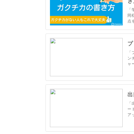
き
「
同
点
「
し
プ
「
ン
ャ
て
出
「
ー
ア
た