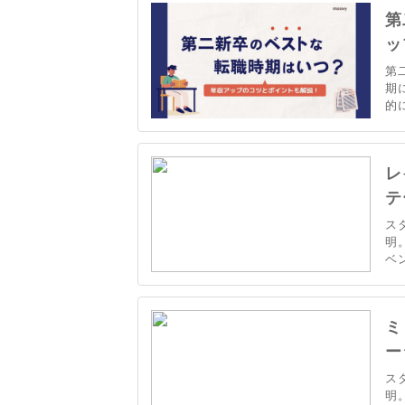
き
第
ッ
第
期
的
よ
が
の
レ
テ
ス
明
ベ
に
ミ
ー
ス
明