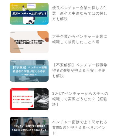
優良ベンチャー企業の探し方9
選｜新卒と中途ならではの探し
方も解説
大手企業からベンチャー企業に
転職して後悔したこと５選
【不安解消】ベンチャー転職希
望者の9割が抱える不安｜事例
も解説
30代でベンチャーから大手への
転職って実際どうなの？【経験
談】
ベンチャー面接でよく聞かれる
質問5選と押さえるべきポイン
ト！