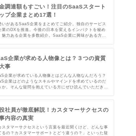
ある方はぜひ一読ください。
金調達額もすごい！注目のSaaSスタート
ップ企業まとめ17選！
勢いがあるSaaS企業をまとめてご紹介。独自のサービス
企業のDXを推進。今後の日本を変えるインパクトを秘め
、魅力ある企業を多数紹介。SaaS企業に興味がある方、
いのあるスタートアップ企業はどんな企業か知りたい方は
見です。
aaS企業が求める人物像とは？３つの資質
大事
aaS企業が求めている人物像とはどんな人物なんだろう？
aaS企業はどのようなスキルやマインドを求めているのだ
うか。そんな疑問を抱えている方にぜひ読んでいただきた
です。SaaS企業が求める人物像を理解した上で、自己PR
志望動機を伝えることが大切です。
役社員が徹底解説！カスタマーサクセスの
事内容の真実
カスタマーサクセスという言葉を最近聞くけど、どんな事
てるの？カスタマーサポートとどう違うの？」といった疑