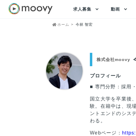
求人募集
動画
ホーム
今林 智宏
株式会社moovy
プロフィール
■ 専門分野：採用
国立大学を卒業後
験。在籍中は、現
ントエンドのシス
わる。
Webページ：
https