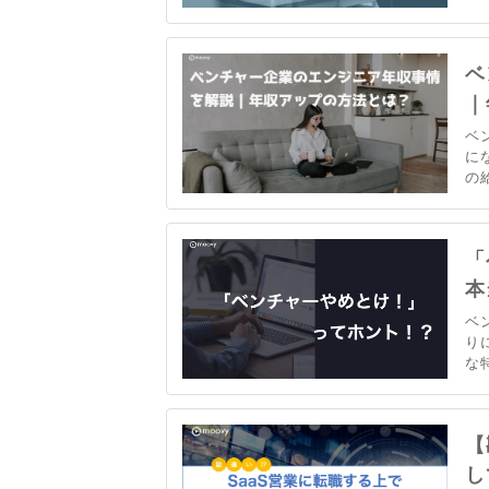
ば
解
ベ
｜
ベ
に
の
ニ
企
き
「
本
ベ
り
な
は
業
思
【
し