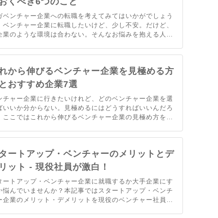
おくべき6つのこと
ガベンチャー企業への転職を考えてみてはいかがでしょう
。ベンチャー企業に転職したいけど、少し不安。だけど、
企業のような環境は合わない。そんなお悩みを抱える人に
すすめです。ベンチャー企業のようにチャレンジングで、
企業のような安定感。本記事ではそんなメガベンチャー企
に転職するためのポイントを解説。
れから伸びるベンチャー企業を見極める方
とおすすめ企業7選
ンチャー企業に行きたいけれど、どのベンチャー企業を選
ばいいか分からない。見極めるにはどうすればいいんだろ
。ここではこれから伸びるベンチャー企業の見極め方を解
します。単純にベンチャー企業を選べばいいという考えで
なく、しっかりと企業を見極めて選んで欲しいと思いま
。
タートアップ・ベンチャーのメリットとデ
リット - 現役社員が激白！
タートアップ・ベンチャー企業に就職するか大手企業にす
か悩んでいませんか？本記事ではスタートアップ・ベンチ
ー企業のメリット・デメリットを現役のベンチャー社員が
裸々に解説します。ベンチャー企業で働くか迷っている方