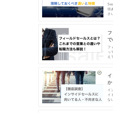
S
信
さ
解
し
特
フ
で
フ
っ
え
お
に
ー
イ
う
か
イ
イ
な
る
容