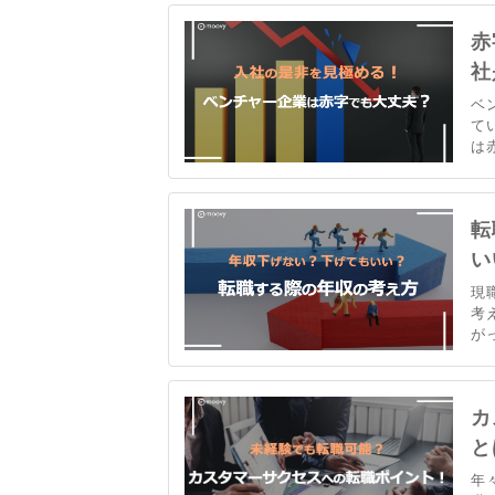
は
赤
社
ベ
て
は
悪
る
る
転
い
現
考
が
転
で
め
カ
と
年