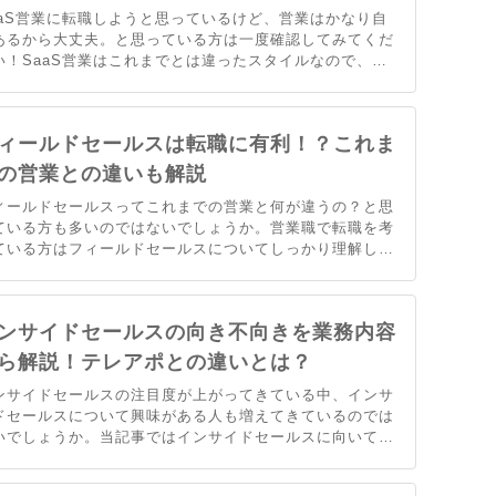
aaS営業に転職しようと思っているけど、営業はかなり自
あるから大丈夫。と思っている方は一度確認してみてくだ
い！SaaS営業はこれまでとは違ったスタイルなので、理
しておかないと痛い目をみます。そこでSaaS営業に転職
たいと考えている人は絶対に知っておかなければならない
徴などをまとめました。
ィールドセールスは転職に有利！？これま
の営業との違いも解説
ィールドセールスってこれまでの営業と何が違うの？と思
ている方も多いのではないでしょうか。営業職で転職を考
ている方はフィールドセールスについてしっかり理解して
いた方がいいです。そこで当記事ではフィールドセールス
転職するために押さえておくべき内容を解説します。フィ
ルドセールスについてまずはしっかり理解しておきましょ
ンサイドセールスの向き不向きを業務内容
。
ら解説！テレアポとの違いとは？
ンサイドセールスの注目度が上がってきている中、インサ
ドセールスについて興味がある人も増えてきているのでは
いでしょうか。当記事ではインサイドセールスに向いてい
人、不向きな人を徹底調査。インサイドセールスの業務内
や今後のキャリアパスも含め、インサイドセールスに興味