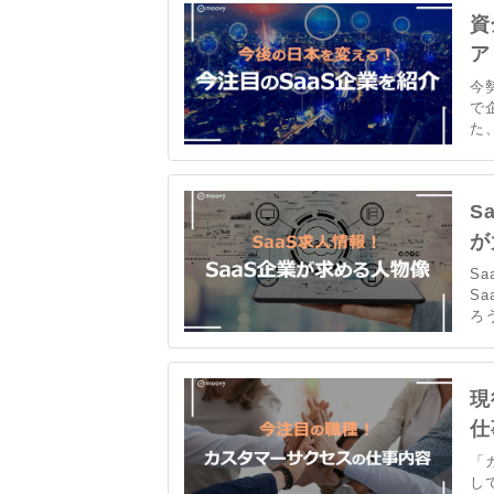
が
資
ア
今
で
た
勢
必
S
が
S
S
ろ
い
や
現
仕
「
し