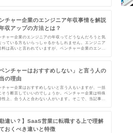
不安は解消されるのではと思っています。そこで、不安を
消する為のポイントを事例も含めて解説します。
ンチャー企業のエンジニア年収事情を解説
年収アップの方法とは？
ンチャー企業のエンジニアの年収ってどうなんだろうと気
なっている方もいらっしゃるかもしれません。エンジニア
給料は高いと言われていますが、ベンチャー企業のエンジ
アではどうなんでしょう。ここではこのようなベンチャー
業のエンジニアの気になる年収事情についてお伝えしてい
ます。
ベンチャーはおすすめしない」と言う人の
当の理由
ンチャー企業はおすすめしないと言う人もいますが、一括
にそう断言していいのでしょうか。ベンチャー企業は特殊
特性上、合う人と合わない人がいます。そこで、当記事で
ベンチャー企業とはどんな所なのかを解説。ベンチャー企
に転職を決める前に、適性を理解してから決めて欲しいと
います。
勘違い？】SaaS営業に転職する上で理解
ておくべき違いと特徴