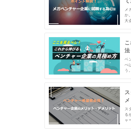
て
メ
か
大
お
大
業
こ
法
ベ
べ
う
説
は
す
ス
メ
ス
る
ャ
赤