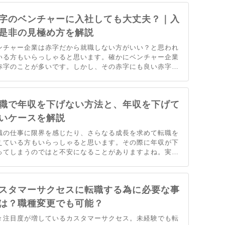
、ぜひ読んでください。
字のベンチャーに入社しても大丈夫？｜入
是非の見極め方を解説
ンチャー企業は赤字だから就職しない方がいい？と思われ
いる方もいらっしゃると思います。確かにベンチャー企業
赤字のことが多いです。しかし、その赤字にも良い赤字と
い赤字があります。大切なのはその企業をしっかり見極め
ことです。当記事ではそのようなベンチャー企業に入社す
際に大切な考え方を解説します。
職で年収を下げない方法と、年収を下げて
いケースを解説
職の仕事に限界を感じたり、さらなる成長を求めて転職を
えている方もいらっしゃると思います。その際に年収が下
ってしまうのではと不安になることがありますよね。実は
職する人の３割は年収が下がってしまいます。どんな状況
年収が下がってしまうのか、どんな特徴があるのかをまと
ました。
スタマーサクセスに転職する為に必要な事
は？職種変更でも可能？
々注目度が増しているカスタマーサクセス。未経験でも転