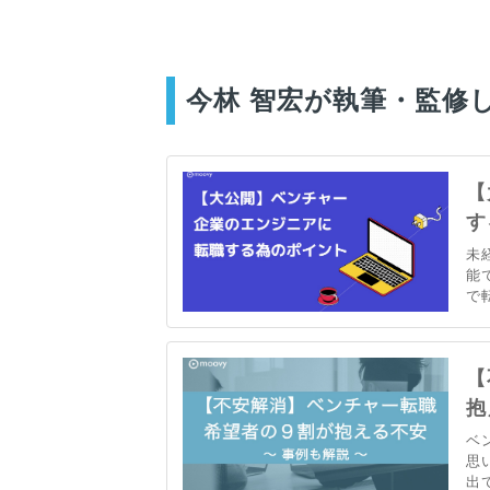
今林 智宏が執筆・監修
【
す
未
能
で
キ
て
【
抱
ベ
思
出