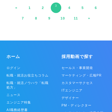
業を探しやすくなるため、転職活動がスムーズに
3
«
1
2
なるでしょう。
4
5
6
7
8
9
10
11
»
ホーム
採用動画で探す
ログイン
セールス・事業開発
転職・就活お役立ちコラム
マーケティング・広報PR
転職・就活ノウハウ「転職
カスタマーサクセス
処方」
ITエンジニア
ニュース
デザイナー
エンジニア特集
PM・ディレクター
AI職務経歴書