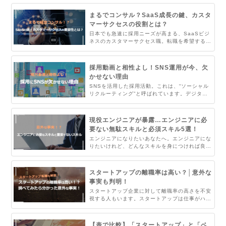
重要です。そこで失敗しない転職をするためのポ
イントを徹底解説！転職をお考えのエンジニアは
まるでコンサル？SaaS成長の鍵、カスタ
必見です。
マーサクセスの役割とは？
日本でも急速に採用ニーズが高まる、SaaSビジ
ネスのカスタマーサクセス職。転職を希望する人
も増えています。SaaS成長の鍵となるカスタマ
ーサクセスはどんな役割を担っているのでしょう
か。キャリアパスも合わせてご紹介します。
採用動画と相性よし！SNS運用が今、欠
かせない理由
SNSを活用した採用活動。これは、“ソーシャル
リクルーティング”と呼ばれています。デジタル
ネイティブであるZ世代にリーチしやすいので、
近年多くの企業が力を入れています。今回の記事
では、SNSを活用したソーシャルリクルーティ
現役エンジニアが暴露…エンジニアに必
ング手法と、採用動画と相性が良いSNSをご紹
要ない無駄スキルと必須スキル5選！
介します。
エンジニアになりたいあなたへ。エンジニアにな
りたいけれど、どんなスキルを身につければ良い
か分からない。スキルの身につけ方法を知りた
い。この記事では、エンジニアになりたい方に、
世間のイメージでは必要そうだけど実は必要ない
スタートアップの離職率は高い？│意外な
スキルと絶対必要なスキルを解説します。
事実も判明！
スタートアップ企業に対して離職率の高さを不安
視する人もいます。スタートアップは仕事がハー
ドであったり、各種制度が整っていなかったりす
るため、全ての社員にとって働きやすい環境とは
いえません。しかし、スタートアップならではの
【表で比較】「スタートアップ」と「ベ