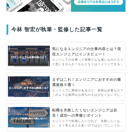
今林 智宏が執筆・監修した記事一覧
気になるエンジニアの仕事内容とは？現
役エンジニアにインタビュー！
エンジニアの仕事って実際どんな感じなのだろう
と思いませんか？なんとなくはイメージできるけ
ど、実際どうなっているか分からない。そこで、
現役エンジニアのインタビュー動画を通じて、エ
ンジニアの仕事内容を解説。テキストで読むより
まずはこれ！エンジニアにおすすめの厳
わかりやすいです。
選資格５選！
エンジニアに興味があるけど、資格は必要なの？
このような疑問をお持ちの人は少なくないでしょ
う。エンジニアとして働くにあたって、必要な資
格というのは基本的にありません。しかし資格を
取得する事でエンジニアに必要なスキルや知識を
転職を失敗したくないエンジニアは必
有していることの証明になります。そこで当記事
見！成功への準備とポイント
では数あるエンジニアに関する資格を厳選して５
エンジニアで転職したいけれど、失敗したくな
つ紹介します！
い。そう考える人も多いのではないでしょうか。
転職に失敗しないためには考え方と準備がとても