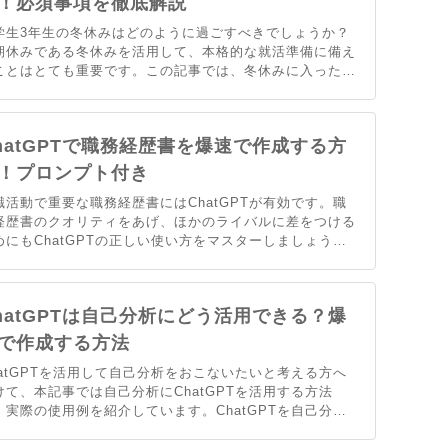
！必須事項を徹底解説
学生3年生の冬休みはどのように過ごすべきでしょうか？
期休みである冬休みを活用して、本格的な就活準備に備え
ことはとても重要です。この記事では、冬休みに入った大
3年の就活生に向けて、冬休みにするべき就職活動の準備
項を徹底的に解説しています。ぜひ最後までご覧くださ
。
hatGPTで職務経歴書を爆速で作成する方
！プロンプト付き
職活動で重要な職務経歴書にはChatGPTが有効です。職
経歴書のクオリティをあげ、ほかのライバルに差をつける
めにもChatGPTの正しい使い方をマスターしましょう。
記事では自分の情報と志望企業の情報を組み合わせて、爆
で職務経歴書を生成するためのプロンプトを紹介します。
hatGPTは自己分析にどう活用できる？爆
で作成する方法
hatGPTを活用して自己分析をおこないたいと考える方へ
けて、本記事では自己分析にChatGPTを活用する方法
、実際の使用例を紹介しています。ChatGPTを自己分析
活用する際の注意点とコツについても触れているので、ぜ