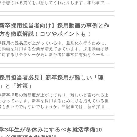
り予想される質問を用意してくれたりします。本記事では
hatGPTを活用して面接対策をどのように行うか、具体的
方法について解説します。
新卒採用担当者向け】採用動画の事例と作
方を徹底解説！コツやポイントも！
卒採用の難易度が上がっている中、差別化を行うために、
用動画を利用する企業が増えてきています。採用動画は動
に対するリテラシーが高い新卒者に非常に有効なツールと
て今注目されています。そこで、採用動画プラットフォー
を運営するmoovyが効果的な採用動画の作り方や内容、事
を紹介します。
採用担当者必見】新卒採用が難しい「理
」と「対策」
年新卒採用の難易度が上がっており、難しいと言われるよ
になっています。新卒を採用するために頭を抱えている担
者も多いのではないでしょうか。当記事では、新卒採用の
策を徹底解説します。
学3年生が冬休みにするべき就活準備10