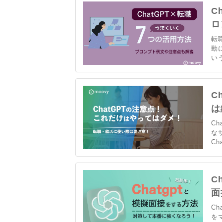
が
C
ロ
転
動
い
で
紹
の
C
は
C
な
C
た
正
そ
C
説
面
C
を