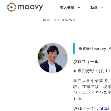
求人募集
動画
ホーム
今林 智宏
株式会社moovy
プロフィール
■ 専門分野：採用
国立大学を卒業後
験。在籍中は、現
ントエンドのシス
わる。
Webページ：
https