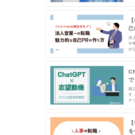
め
活
職
【
己
法
や
が
き
ピ
C
で
就
す
ナ
本
点
ぜ
【
を