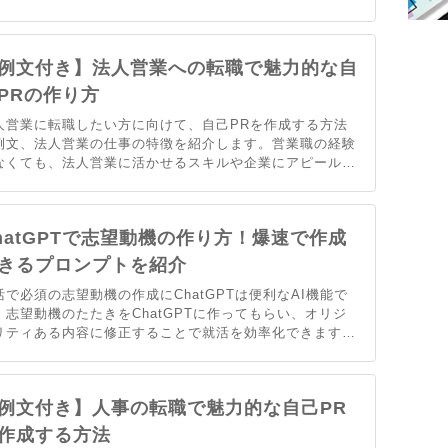
の対策や注意点について具体的に説明します。お盆の転職
動を有利に進めるためのヒントを得ることで、効果的な転
活動ができるでしょう。
例文付き】法人営業への転職で魅力的な自
PRの作り方
人営業に転職したい方に向けて、自己PRを作成する方法
例文、法人営業の仕事の特徴を紹介します。営業職の経験
なくても、法人営業に活かせるスキルや企業にアピールで
るポイントはあります。自身の強みやスキルを最大限にア
ールして、魅力的な自己PRを作成しましょう。
hatGPTで志望動機の作り方！爆速で作成
きるプロンプトを紹介
活で必須の志望動機の作成にChatGPTは便利なAI機能で
。志望動機のたたきをChatGPTに作ってもらい、オリジ
リティある内容に修正することで就活を効率化できます。
記事ではChatGPTを活用した志望動機の作成方法や注意
を解説します。実際に入力した画面の例も紹介するので、
ひ参考にしてください。
例文付き】人事の転職で魅力的な自己PR
作成する方法