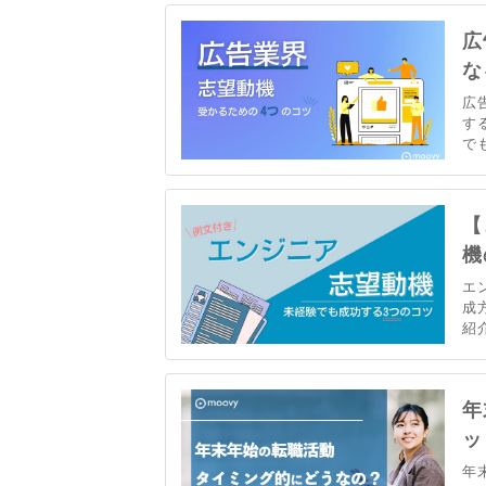
ひ
広
な
広
す
で
作
界
【
機
エ
成
紹
す
動
し
年
ッ
年