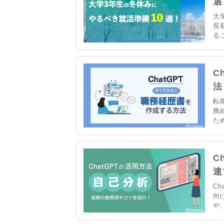
選
大
長
る
学
事
い
C
法
転
務
た
本
速
C
速
C
向
や
で