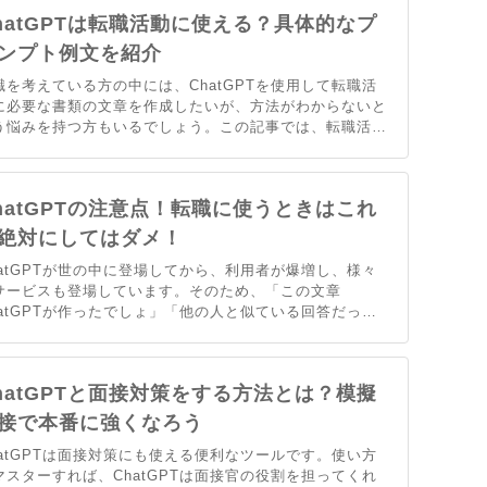
おすすめなのかが分かります。。
hatGPTは転職活動に使える？具体的なプ
ンプト例文を紹介
職を考えている方の中には、ChatGPTを使用して転職活
に必要な書類の文章を作成したいが、方法がわからないと
う悩みを持つ方もいるでしょう。この記事では、転職活動
のChatGPTの活用方法や、具体的なプロンプトの例文を
介しています。また、ChatGPTを転職活動で使用する際
注意点についても触れています。
hatGPTの注意点！転職に使うときはこれ
絶対にしてはダメ！
hatGPTが世の中に登場してから、利用者が爆増し、様々
サービスも登場しています。そのため、「この文章
hatGPTが作ったでしょ」「他の人と似ている回答だっ
」などAIバレが取り立たされています。注意点をおさえて
しく使えば、より効率的に質の高い求職活動が可能です。
こで、本記事ではChatGPTの使用上の注意点を詳しく解
hatGPTと面接対策をする方法とは？模擬
します。
接で本番に強くなろう
hatGPTは面接対策にも使える便利なツールです。使い方
マスターすれば、ChatGPTは面接官の役割を担ってくれ