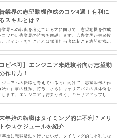
最後までご覧ください。
告業界の志望動機作成のコツ4選！有利に
るスキルとは？
告業界への転職を考えている方に向けて、志望動機を作成
るコツや広告業界の特徴を解説します。広告業界が未経験
も、ポイントを押さえれば採用担当者に刺さる志望動機を
成できます。志望動機の例文も紹介しているので、広告業
への転職を考えている方は参考にしてみてください。
コピペ可】エンジニア未経験者向け志望動
の作り方！
ンジニアへの転職を考えている方に向けて、志望動機の作
方法や仕事の種類、特徴、さらにキャリアパスの具体例を
介します。エンジニアは需要が高く、キャリアアップしや
い職種として注目されています。未経験でも魅力的な志望
機を作成できるよう、例文も紹介しているのでぜひ参考に
てみてください。
末年始の転職はタイミング的に不利？メリ
トやスケジュールを紹介
末年始に転職活動を行いたいが、タイミング的に不利にな