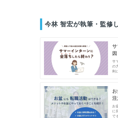
今林 智宏が執筆・監修
サ
因
サ
の
利
落
し
就
お
注
お
に
で