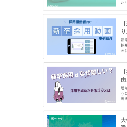
た
C
な
【
り
新
採
画
し
ム
例
【
由
近
う
当
対
大