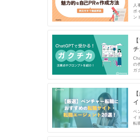
人
ポ
ン
す
さ
【
チ
C
の
ガ
や
能
【
イ
ベ
イ
転
ル
の