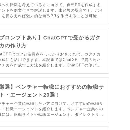
事への転職を考えている方に向けて、自己PRを作成する
イントを例文付きで解説します。未経験の場合でも、ポイ
トを押さえれば魅力的な自己PRを作成することは可能で
。これまでの経験や強みをアピールし、採用担当者に評価
れる自己PRを作成しましょう。
プロンプトあり】ChatGPTで受かるガク
カの作り方
hatGPTはコツと注意点をしっかりおさえれば、ガクチカ
作成にも活用できます。本記事ではChatGPTで質の高い
クチカを作成する方法を紹介します。ChatGPTの使い方
例文を参考にすることで、効率的に就活を進めることが可
です。
厳選】ベンチャー転職におすすめの転職サ
ト・エージェント20選！
ンチャー企業に転職したい方に向けて、おすすめの転職サ
ト・転職エージェントを紹介します。ベンチャー企業への
職には、転職サイトや転職エージェント、ダイレクトリク
ーティングなどさまざまなチャネルが存在しています。こ
記事ではそれぞれの特徴や、どのような人にどのチャネル