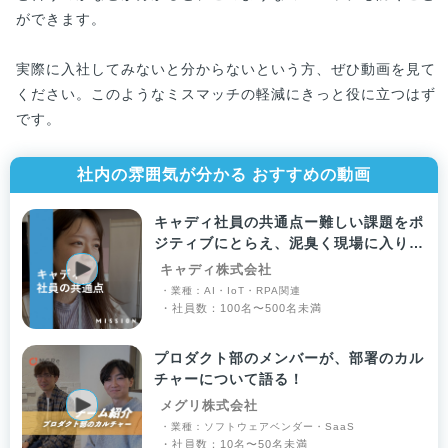
ができます。
実際に入社してみないと分からないという方、ぜひ動画を見て
ください。このようなミスマッチの軽減にきっと役に立つはず
です。
社内の雰囲気が分かる おすすめの動画
キャディ社員の共通点ー難しい課題をポ
ジティブにとらえ、泥臭く現場に入り込
める人
キャディ株式会社
・業種：AI・IoT・RPA関連
・社員数：100名〜500名未満
プロダクト部のメンバーが、部署のカル
チャーについて語る！
メグリ株式会社
・業種：ソフトウェアベンダー・SaaS
・社員数：10名〜50名未満