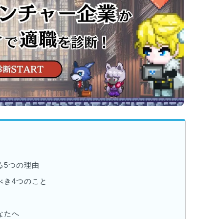
る5つの理由
べき4つのこと
なたへ