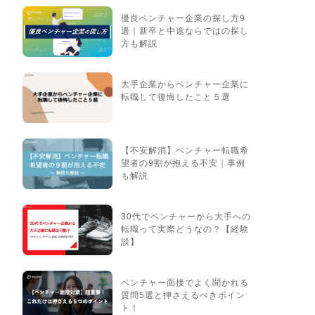
優良ベンチャー企業の探し方9
選｜新卒と中途ならではの探し
方も解説
大手企業からベンチャー企業に
転職して後悔したこと５選
【不安解消】ベンチャー転職希
望者の9割が抱える不安｜事例
も解説
30代でベンチャーから大手への
転職って実際どうなの？【経験
談】
ベンチャー面接でよく聞かれる
質問5選と押さえるべきポイン
ト！