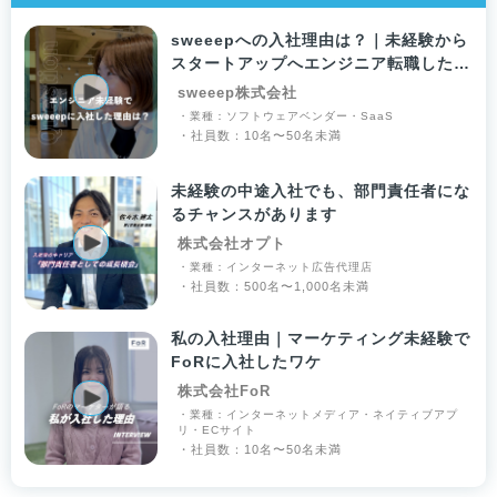
sweeepへの入社理由は？｜未経験から
スタートアップへエンジニア転職したワ
ケ
sweeep株式会社
・業種：ソフトウェアベンダー・SaaS
・社員数：10名〜50名未満
未経験の中途入社でも、部門責任者にな
るチャンスがあります
株式会社オプト
・業種：インターネット広告代理店
・社員数：500名〜1,000名未満
私の入社理由｜マーケティング未経験で
FoRに入社したワケ
株式会社FoR
・業種：インターネットメディア・ネイティブアプ
リ・ECサイト
・社員数：10名〜50名未満