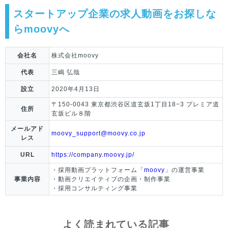
スタートアップ企業の求人動画をお探しな
らmoovyへ
会社名
株式会社moovy
代表
三嶋 弘哉
設立
2020年4月13日
〒150-0043 東京都渋谷区道玄坂1丁目18−3 プレミア道
住所
玄坂ビル８階
メールアド
moovy_support@moovy.co.jp
レス
URL
https://company.moovy.jp/
・採用動画プラットフォーム「
moovy
」の運営事業
事業内容
・動画クリエイティブの企画・制作事業
・採用コンサルティング事業
よく読まれている記事