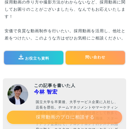
採用動画の作り方や撮影方法がわからないなど、採用動画に関
してお困りのことがございましたら、なんでもお応えいたしま
す！
安価で良質な動画制作を行いたい。採用動画を活用し、他社と
差をつけたい。このような方はぜひお気軽にご相談ください。
問い合わせ
お役立ち資料
この記事を書いた人
今林 智宏
国立大学を卒業後、大手サービス企業に入社し、
店長を歴任。チームマネジメントやマーケティン
グ業務を経験。在籍中は、現場社員として数多く
採用動画のプロに相談する
の学生・転職者の面接官も行う。退職後、スター
トアップ企業にて、フロントエンドのシステム開