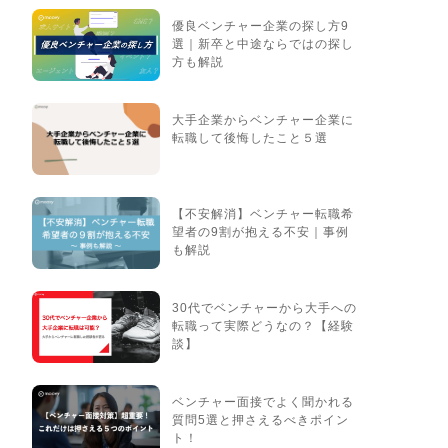
優良ベンチャー企業の探し方9
選｜新卒と中途ならではの探し
方も解説
大手企業からベンチャー企業に
転職して後悔したこと５選
【不安解消】ベンチャー転職希
望者の9割が抱える不安｜事例
も解説
30代でベンチャーから大手への
転職って実際どうなの？【経験
談】
ベンチャー面接でよく聞かれる
質問5選と押さえるべきポイン
ト！