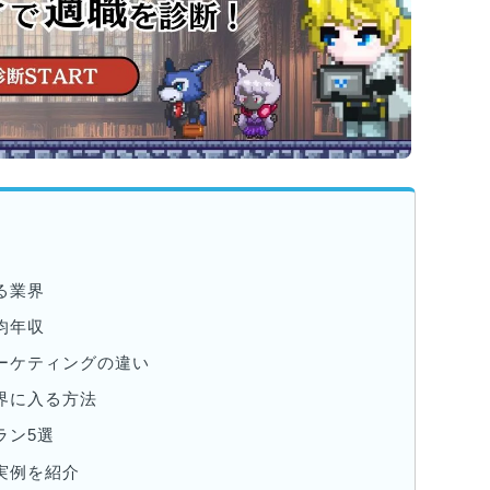
る業界
均年収
ーケティングの違い
界に入る方法
ラン5選
実例を紹介