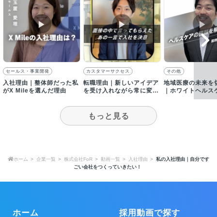
▶︎
▶︎
▶︎
セールス・事業開発
カスタマーサクセス
その他
入社理由｜整体師だった私
転職理由｜新しいアイデア
地域医療の未来を
がX Mileを選んだ理由
を受け入れながら常に変化
｜ホワイトヘルス
していく会社
仕事のやりがい
もっと見る
ホーム
企業一覧
株式会社FoR
動画一覧
入社理由
私の入社理由｜自分です
ごい会社をつくっていきたい！
ホーム
採用動画で探す