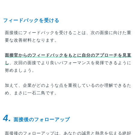
ないでしょうか。Web面接では、Webだからこ
そ意識すべきマナーも多く存在するため、こうし
た点を押さえることは面接の成功にも関わりま
フィードバックを受ける
す。
面接後にフィードバックを受けることは、次の面接に向けた重
要な改善材料となります。
面接官からのフィードバックをもとに自分のアプローチを見直
し
、次回の面接でより良いパフォーマンスを発揮できるように
努めましょう。
加えて、企業がどのような点を重視しているのか理解できるた
め、まさに一石二鳥です。
4.
面接後のフォローアップ
面接後のフォローアップは、あなたの誠意と熱意を伝える絶好