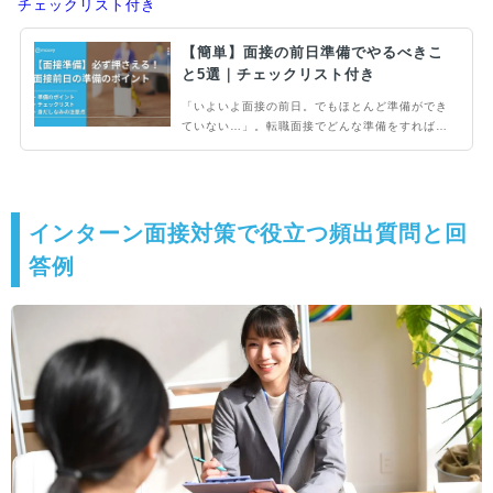
チェックリスト付き
【簡単】面接の前日準備でやるべきこ
と5選｜チェックリスト付き
「いよいよ面接の前日。でもほとんど準備ができ
ていない…」。転職面接でどんな準備をすればい
いのかわからない方に向けて、1時間でできる面
接前日の準備すべきポイントを紹介します。過不
足のない対策をして、希望の会社から高い評価を
獲得しましょう！
インターン面接対策で役立つ頻出質問と回
答例