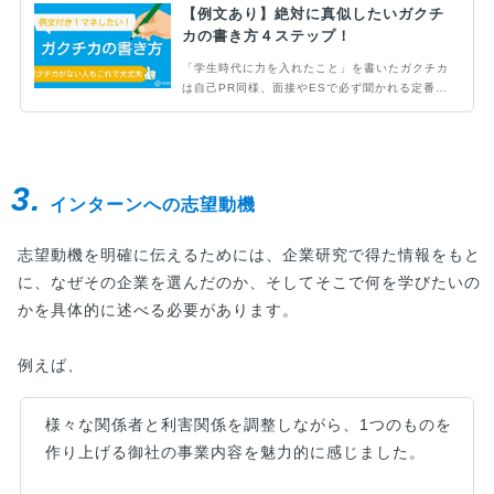
【例文あり】絶対に真似したいガクチ
カの書き方４ステップ！
「学生時代に力を入れたこと」を書いたガクチカ
は自己PR同様、面接やESで必ず聞かれる定番項
目です。評価者の視点を意識して伝わりやすい構
成で書けば、より採用担当者に「刺さる」ガクチ
カになります。ポイントをおさえておきましょ
う。
3.
インターンへの志望動機
志望動機を明確に伝えるためには、企業研究で得た情報をもと
に、なぜその企業を選んだのか、そしてそこで何を学びたいの
かを具体的に述べる必要があります。
例えば、
様々な関係者と利害関係を調整しながら、1つのものを
作り上げる御社の事業内容を魅力的に感じました。