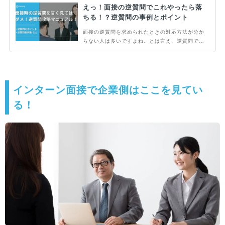
えっ！面接の逆質問でこれやったら落
ちる！？逆質問の事例とポイント
面接の逆質問を求められたときの対応方法が分か
らない人は多いですよね。とは言え、逆質問で合
否が決まることもあるため、事前の準備はかかせ
ません。当記事では逆質問を攻略するためのポイ
ントをはじめ、回答事例も紹介します。逆質問を
うまくすすめたい人は、ぜひ参考にしてくださ
い。
インターン面接で企業側はここを見てい
る！