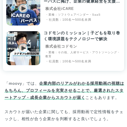
ーパスに掲げ、企業の健康経営を支援し
ています
株式会社iCARE
・業種：ソフトウェアベンダー・SaaS
・社員数：100名〜500名未満
コドモンのミッション｜子どもを取り巻
く環境課題をテクノロジーで解決
株式会社コドモン
・業種：その他、人材サービス・アウトソーシング・
教育
・社員数：100名〜500名未満
「moovy」では、
企業内部のリアルがわかる採用動画の視聴は
もちろん、プロフィールを充実させることで、厳選されたスタ
ートアップ・成長企業からスカウトが届く
こともあります。
スカウトが届いた企業に関しても、採用動画で定性情報をチェ
ックし、相性が合う企業かを判断すると良いでしょう。