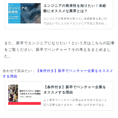
エンジニアの将来性を知りたい！未経
験にオススメな業界とは？
エンジニアの将来性が知りたい未経験者も多いの
ではないでしょうか？エンジニア不足と言われて
いる昨今。実際のところはどうなのでしょうか。
当記事では、エンジニアの将来性を知りたい人に
向けて、真相を解説するとともに、オススメな職
また、新卒でエンジニアになりたい！という方はこちらの記事
種や業界を紹介します。エンジニアを目指したい
未経験者の人や、エンジニアの将来性を...
をご覧ください。新卒でベンチャー？その考えをまとめまし
た。
合わせて読みたい：
【条件付き】新卒でベンチャー企業をオススメ
する理由
【条件付き】新卒でベンチャー企業を
オススメする理由
よく新卒でベンチャー企業はおすすめできないと
言う記事もありますが、一概におすすめできない
訳ではありません。むしろ条件や環境がマッチす
るなら、ベンチャー企業はおすすめできるので