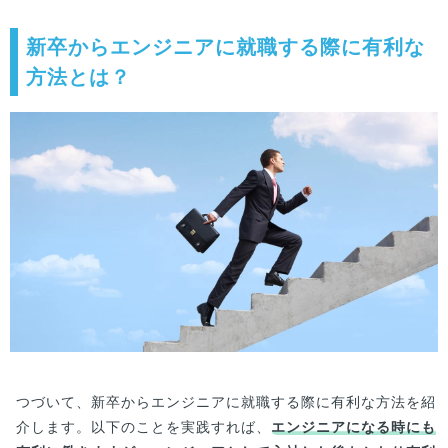
は？「こんなはずじゃなかった…」新卒入社の新
入社員からこんな言葉が聞こえてくるのはベンチ
ャー企業に入ろうが、大手企業に入ろうが...
新卒からエンジニアに就職する際に有利な
方法とは？
つづいて、新卒からエンジニアに就職する際に有利な方法を紹
介します。以下のことを実践すれば、
エンジニアになる時にも