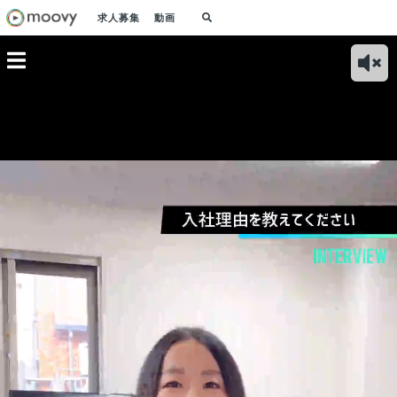
求人募集
動画
の強みは
ベンチャー企業だか
この規模だからこ
子供や年齢を言い訳
３児
に関する専
らこそ「合理性」と
そ、一人ひとりが組
せず、やりたいこと
ベン
ウハウ｜
「主体性」を追求す
織に与える影響が大
好きなことに挑戦す
ーテ
ンタビュ
る｜求人動画インタ
きい！｜求人動画イ
る！｜求人動画イン
理由
ビュー
ンタビュー
タビュー
タビ