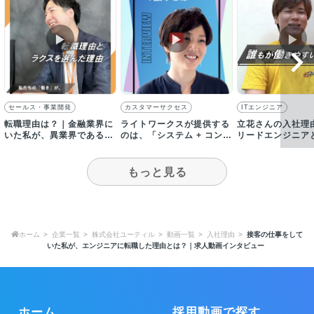
▶︎
▶︎
▶︎
セールス・事業開発
カスタマーサクセス
ITエンジニア
転職理由は？｜金融業界に
ライトワークスが提供する
立花さんの入社理
いた私が、異業界である
のは、「システム + コンテ
リードエンジニア
SaaS企業に入社した理由
ンツ + サービス」です
わるプロダクトと
力
もっと見る
ホーム
企業一覧
株式会社ユーティル
動画一覧
入社理由
接客の仕事をして
いた私が、エンジニアに転職した理由とは？｜求人動画インタビュー
ホーム
採用動画で探す