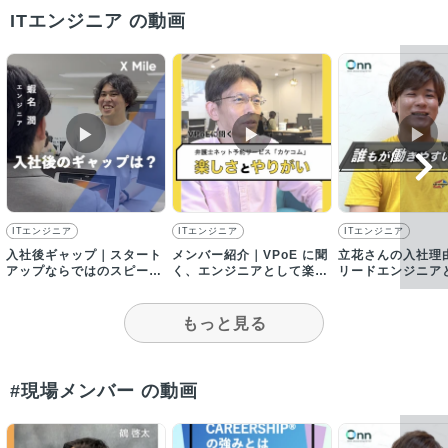
ITエンジニア の動画
▶︎
▶︎
▶︎
ITエンジニア
ITエンジニア
ITエンジニア
入社後ギャップ｜スタート
メンバー紹介｜VPoE に聞
立花さんの入社理
アップならではのスピード
く、エンジニアとして楽し
リードエンジニア
感があり、バランス感も学
さとやりがいとは？
わるプロダクトと
べる環境
力
もっと見る
#現場メンバー の動画