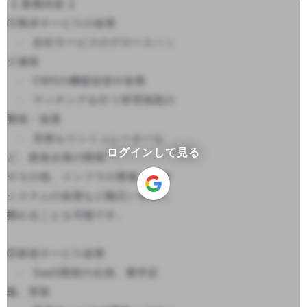
【 業務内容 】

①既存サービスの改善

　-　自社サービスのグロースハッ
ク施策

　-　CMSの機能追加や改善

　-　マッチングを行う管理画面の
開発・改善

　-　見積もりシミュレーターな
ログインして見る
ど、新規企画の開発

※その他、インフラの整備・業務
システムの改善など幅広い領域に
携わることも可能です。

②新規サービス改善

　-　SaaS開発の企画、要件定
義、実装
