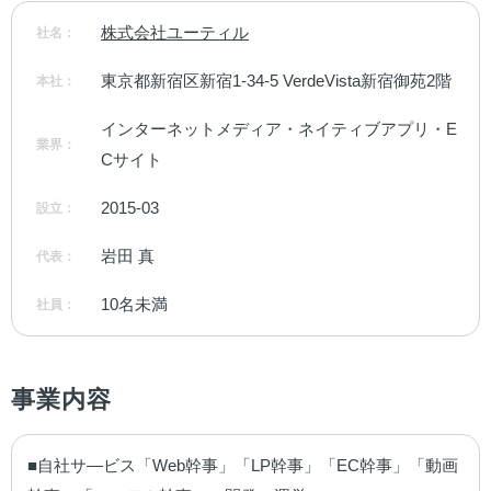
株式会社ユーティル
社名：
東京都新宿区新宿1-34-5 VerdeVista新宿御苑2階
本社：
インターネットメディア・ネイティブアプリ・E
業界：
Cサイト
2015-03
設立：
岩田 真
代表：
10名未満
社員：
事業内容
■自社サ―ビス「Web幹事」「LP幹事」「EC幹事」「動画