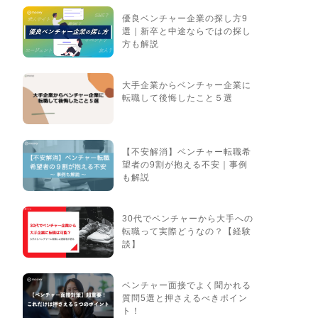
優良ベンチャー企業の探し方9
選｜新卒と中途ならではの探し
方も解説
大手企業からベンチャー企業に
転職して後悔したこと５選
【不安解消】ベンチャー転職希
望者の9割が抱える不安｜事例
も解説
30代でベンチャーから大手への
転職って実際どうなの？【経験
談】
ベンチャー面接でよく聞かれる
質問5選と押さえるべきポイン
ト！