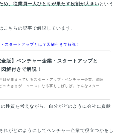
ため、従業員一人ひとりが果たす役割が大きい
という
はこちらの記事で解説しています。
業・スタートアップとは？図解付きで解説！
完全版】ベンチャー企業・スタートアップと
？図解付きで解説！
注目が集まっているスタートアップ・ベンチャー企業。調達
どの大きさがニュースになる事もしばしば。そんなスタート
プ・ベンチャー企業を大解剖。その特徴や働き方、転職する
注意点など、スタートアップ・ベンチャー企業の情報を網
業界研究などをしている方やこれから就職・転職を考えてい
業の性質を考えながら、自分がどのように会社に貢献
はぜひご覧ください。
それがどのようにしてベンチャー企業で役立つかをし