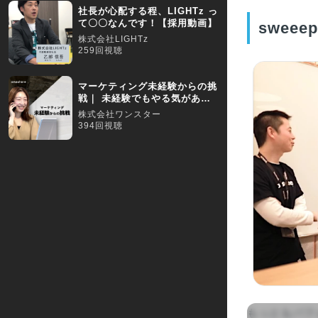
社長が心配する程、LIGHTz っ
て〇〇なんです！【採用動画】
swee
株式会社LIGHTz
259回視聴
マーケティング未経験からの挑
戦｜ 未経験でもやる気があれ
ば、チャレンジできる環境
株式会社ワンスター
394回視聴
もっともパフ