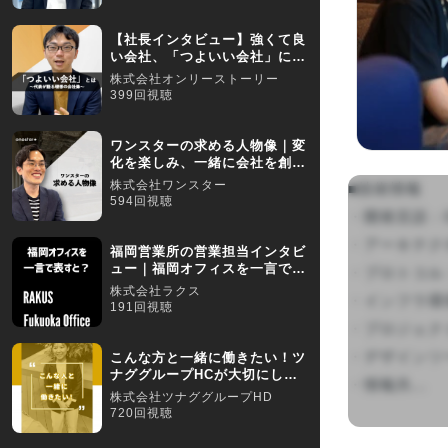
【社長インタビュー】強くて良
い会社、「つよいい会社」に込
めた想いとは？
株式会社オンリーストーリー
399回視聴
ワンスターの求める人物像｜変
化を楽しみ、一緒に会社を創り
たいと考える方を募集！
株式会社ワンスター
■技術情報

594回視聴
・開発言語：Go, 
・アーキテクチャ・フ
福岡営業所の営業担当インタビ
ュー｜福岡オフィスを一言で表
・プロトコル：Gr
すと？
株式会社ラクス
・インフラ環境：G
191回視聴
・プロジェクト管理
・デザインツール：
こんな方と一緒に働きたい！ツ
ナググループHCが大切にして
・情報共...

いるバリューとは
株式会社ツナググループHD
720回視聴