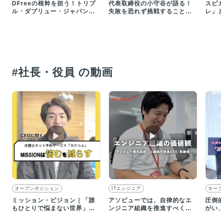
DFreeの根幹を担う！トリプ
代表取締役の小守谷が語る！
スピ
ル・ダブリュー・ジャパンな
失敗を恐れず挑戦することの
レ」
らではのやりがいとは？
大切さ
があ
#社長・役員 の動画
▶︎
▶︎
オープンポジション
ITエンジニア
オー
ミッション・ビジョン｜「誰
アソビューでは、自律的なエ
圧倒
もひとりで悩まない世界」の
ンジニア組織を推進すべく、
がい
実現を目指していきます
４つのバリューを掲げていま
社風