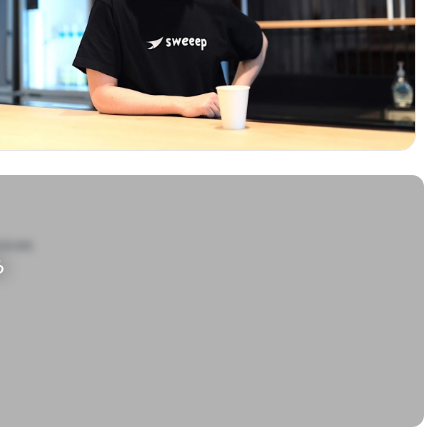
ces

る