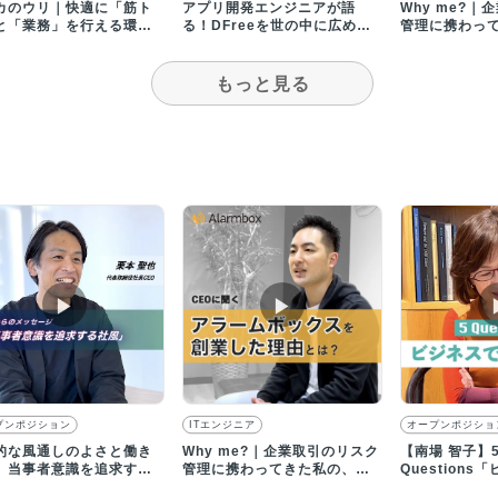
カのウリ｜快適に「筋ト
アプリ開発エンジニアが語
Why me?
と「業務」を行える環境
る！DFreeを世の中に広めた
管理に携わっ
ります
いと考え、入社を決める
ラームボック
もっと見る
▶︎
▶︎
プンポジション
ITエンジニア
オープンポジショ
的な風通しのよさと働き
Why me?｜企業取引のリスク
【南場 智子】
、当事者意識を追求する
管理に携わってきた私の、ア
Question
が他社とは異なる独自性
ラームボックス創業理由
上で大事にし