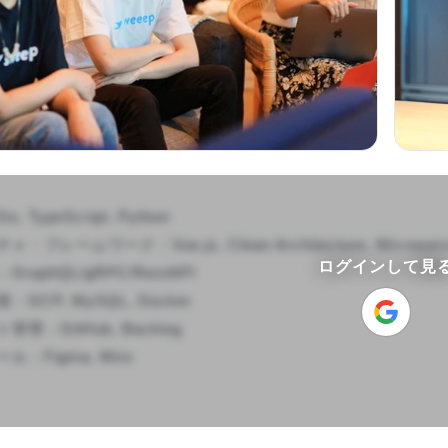
TypeScript, Python

レームワーク：Vue.js, Clean Architecture, Microservi
ログインして見
aphQL/gRPC/RestAPI

CP, MySQL, Docker

：GitHub, Backlog

Figma, Miro
