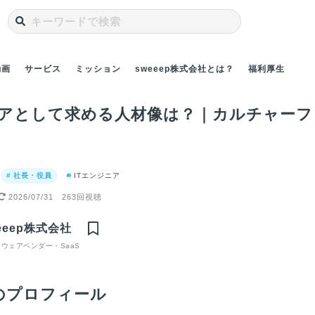
動画
サービス
ミッション
sweeep株式会社とは？
福利厚生
アとして求める人材像は？｜カルチャーフ
# 社長・役員
ITエンジニア
2026/07/31
263回視聴
がいは？
sweeepのサービス
喜ぶ姿に
特徴とは？｜
eeep株式会社
ことでチ
OCR×AI技術で、バ
環が生ま
ックオフィスDXに挑
ウェアベンダー・SaaS
む
のプロフィール