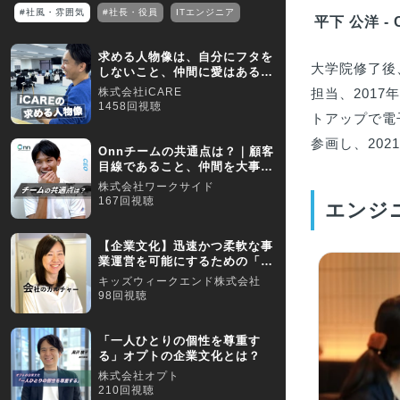
#社風・雰囲気
#社長・役員
ITエンジニア
平下 公洋 - 
求める人物像は、自分にフタを
大学院修了後
しないこと、仲間に愛はあるこ
と、家族に誇ること
株式会社iCARE
担当、201
1458回視聴
トアップで電
参画し、202
Onnチームの共通点は？｜顧客
目線であること、仲間を大事に
できる組織です！
株式会社ワークサイド
167回視聴
エンジ
【企業文化】迅速かつ柔軟な事
業運営を可能にするための「フ
ラットな組織」
キッズウィークエンド株式会社
98回視聴
「一人ひとりの個性を尊重す
る」オプトの企業文化とは？
株式会社オプト
210回視聴