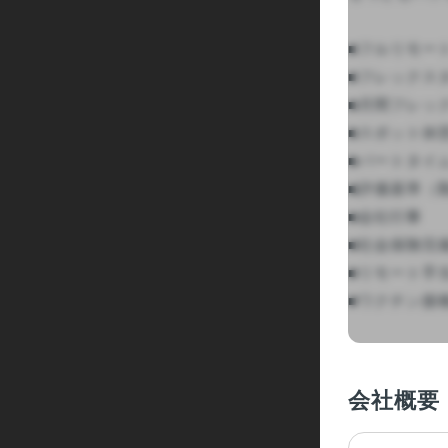
■フルリモー
■フレックス
■月間フレック
■スポット休憩
■パートタイム
■評価基準（
■会社行事

■社会保険完備
■リモート手当
■ワクチン接種休
会社概要