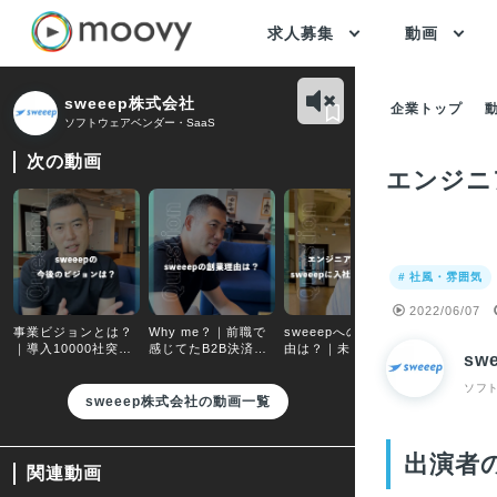
求人募集
動画
sweeep株式会社
企業トップ
ソフトウェアベンダー・SaaS
次の動画
エンジニ
# 社風・雰囲気
2022/06/07
事業ビジョンとは？
Why me？｜前職で
sweeepへの入社理
仕事のやり
｜導入10000社突破
感じてたB2B決済に
由は？｜未経験から
｜お客様の
sw
させ、プラットフォ
関わる課題を、テク
スタートアップへエ
直に触れる
ームの価値向上を目
ノロージーの力で解
ンジニア転職したワ
ームに好循
ソフト
指す
決
ケ
れる
sweeep株式会社の動画一覧
出演者
関連動画