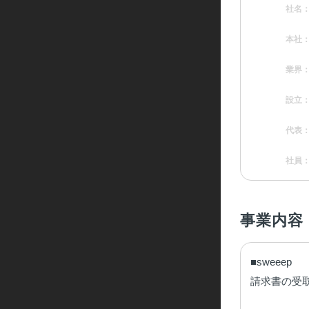
社名
本社
業界
設立
代表
社員
事業内容
■sweeep

請求書の受