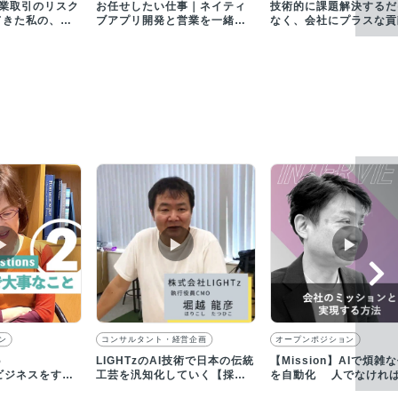
｜企業取引のリスク
お任せしたい仕事｜ネイティ
技術的に課題解決するだ
てきた私の、ア
ブアプリ開発と営業を一緒に
なく、会社にプラスな貢
ス創業理由
進めていただける方を募集！
したい｜求人動画インタ
ー
▶︎
▶︎
▶︎
ン
コンサルタント・経営企画
オープンポジション
5
LIGHTzのAI技術で日本の伝統
【Mission】AIで煩雑
s「ビジネスをする
工芸を汎知化していく【採用
を自動化 人でなけれ
ていること
動画】
ない創造的な仕事へ