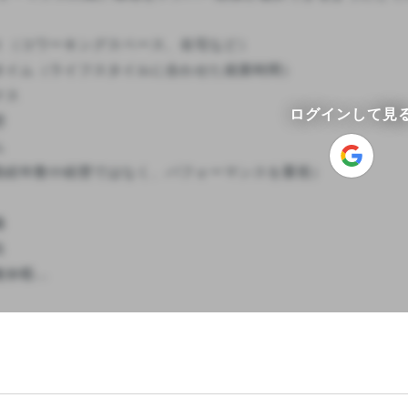
ト（コワーキングスペース、在宅など）

タイム（ライフスタイルに合わせた就業時間）

ス

ログインして見




勤続年数や経歴ではなく、パフォーマンスを重視）





暇...
