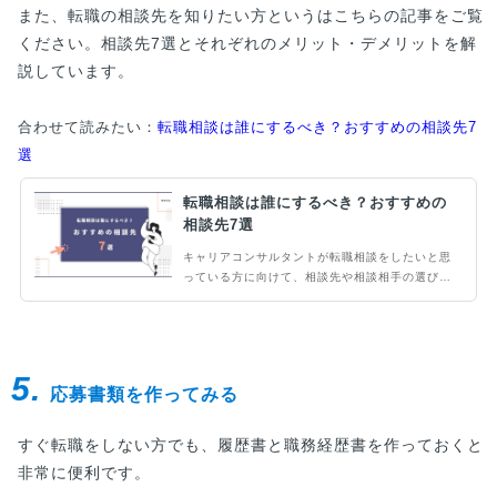
また、転職の相談先を知りたい方というはこちらの記事をご覧
ください。相談先7選とそれぞれのメリット・デメリットを解
説しています。
合わせて読みたい：
転職相談は誰にするべき？おすすめの相談先7
選
転職相談は誰にするべき？おすすめの
相談先7選
キャリアコンサルタントが転職相談をしたいと思
っている方に向けて、相談先や相談相手の選び方
と注意点を解説します。転職エージェントをはじ
めとして、ハローワークやジョブカフェなど公共
の相談窓口から、友人、同僚、上司など身近な人
に相談する場合まで幅広い相談先をご紹介しま
5.
す。転職エージェントは求人に応募することを前
応募書類を作ってみる
提にしているため、キャリアの希望が叶いづらい
と感じたら他の相談先も併用することをお勧めし
ます。
すぐ転職をしない方でも、履歴書と職務経歴書を作っておくと
非常に便利です。