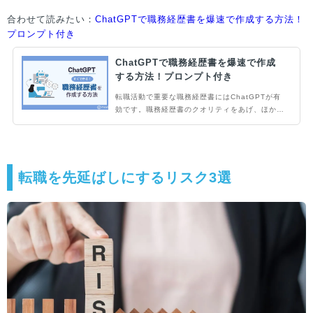
合わせて読みたい：
ChatGPTで職務経歴書を爆速で作成する方法！
プロンプト付き
ChatGPTで職務経歴書を爆速で作成
する方法！プロンプト付き
転職活動で重要な職務経歴書にはChatGPTが有
効です。職務経歴書のクオリティをあげ、ほかの
ライバルに差をつけるためにもChatGPTの正し
い使い方をマスターしましょう。本記事では自分
の情報と志望企業の情報を組み合わせて、爆速で
職務経歴書を生成するためのプロンプトを紹介し
ます。
転職を先延ばしにするリスク3選