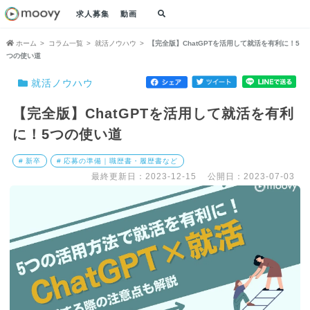
求人募集
動画
ホーム
コラム一覧
就活ノウハウ
【完全版】ChatGPTを活用して就活を有利に！5
つの使い道
就活ノウハウ
【完全版】ChatGPTを活用して就活を有利
に！5つの使い道
# 新卒
# 応募の準備｜職歴書・履歴書など
最終更新日：2023-12-15
公開日：2023-07-03