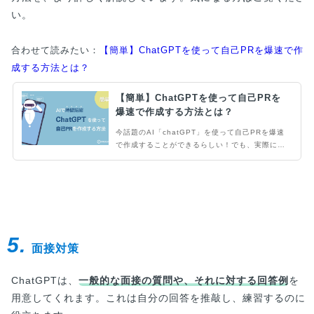
い。
合わせて読みたい：
【簡単】ChatGPTを使って自己PRを爆速で作
成する方法とは？
【簡単】ChatGPTを使って自己PRを
爆速で作成する方法とは？
今話題のAI「chatGPT」を使って自己PRを爆速
で作成することができるらしい！でも、実際にど
うやって使えば自己PRを作れるんだろう。前に
使ってみたけど、うまくできなかった。などのお
悩みを持たれた方もいらっしゃるのではないでし
ょうか。そこで今回は、chatGPTを活用して、
効率的に自己PRを作成する方法をわかりやすく
解説します！
5.
面接対策
ChatGPTは、
一般的な面接の質問や、それに対する回答例
を
用意してくれます。これは自分の回答を推敲し、練習するのに