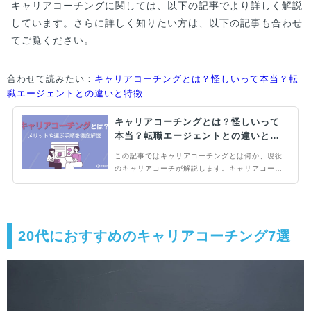
キャリアコーチングに関しては、以下の記事でより詳しく解説
しています。さらに詳しく知りたい方は、以下の記事も合わせ
てご覧ください。
合わせて読みたい：
キャリアコーチングとは？怪しいって本当？転
職エージェントとの違いと特徴
キャリアコーチングとは？怪しいって
本当？転職エージェントとの違いと特
徴
この記事ではキャリアコーチングとは何か、現役
のキャリアコーチが解説します。キャリアコーチ
ングは将来実現したい未来を整理し、実現のため
に必要な行動ができるようにすることを目的とし
て面談をします。うまく活用すれば、キャリアプ
ランが明確になってスキルアップしやすくなった
り、転職活動を効果的に進めることがで...
20代におすすめのキャリアコーチング7選