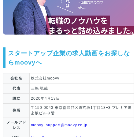
スタートアップ企業の求人動画をお探しな
らmoovyへ
会社名
株式会社moovy
代表
三嶋 弘哉
設立
2020年4月13日
〒150-0043 東京都渋谷区道玄坂1丁目18−3 プレミア道
住所
玄坂ビル８階
メールアド
moovy_support@moovy.co.jp
レス