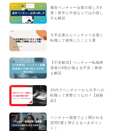
優良ベンチャー企業の探し方9
選｜新卒と中途ならではの探し
方も解説
大手企業からベンチャー企業に
転職して後悔したこと５選
【不安解消】ベンチャー転職希
望者の9割が抱える不安｜事例
も解説
30代でベンチャーから大手への
転職って実際どうなの？【経験
談】
ベンチャー面接でよく聞かれる
質問5選と押さえるべきポイン
ト！