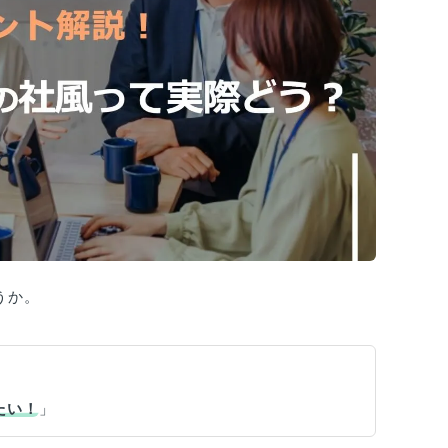
うか。
たい！
」