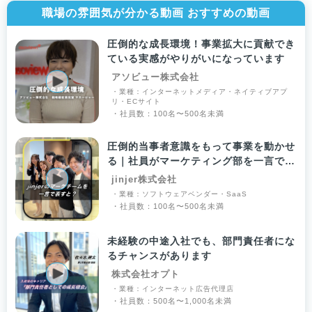
職場の雰囲気が分かる動画 おすすめの動画
圧倒的な成長環境！事業拡大に貢献でき
ている実感がやりがいになっています
アソビュー株式会社
・業種：インターネットメディア・ネイティブアプ
リ・ECサイト
・社員数：100名〜500名未満
圧倒的当事者意識をもって事業を動かせ
る｜社員がマーケティング部を一言で表
す！
jinjer株式会社
・業種：ソフトウェアベンダー・SaaS
・社員数：100名〜500名未満
未経験の中途入社でも、部門責任者にな
るチャンスがあります
株式会社オプト
・業種：インターネット広告代理店
・社員数：500名〜1,000名未満