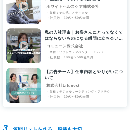
ホワイトヘルスケア株式会社
・業種：その他、メディカル
・社員数：10名〜50名未満
私の入社理由｜お客さんにとってなくて
はならないものになる瞬間に立ち会いた
い！
コミューン株式会社
・業種：ソフトウェアベンダー・SaaS
・社員数：100名〜500名未満
【広告チーム】仕事内容とやりがいにつ
いて
株式会社Lifunext
・業種：デジタルマーケティング・アドテク
・社員数：10名〜50名未満
3.
質問リストを作る、服装も大切