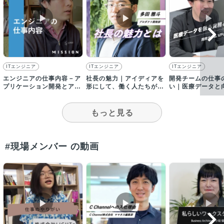
▶︎
▶︎
▶︎
ITエンジニア
ITエンジニア
ITエンジニア
エンジニアの仕事内容－ア
社長の魅力｜アイディアを
開発チームの仕事
プリケーション開発とアル
形にして、働く人たちがい
い｜医療データと
ゴリズム開発のチームがあ
きいきと活躍できる社会を
医療の未来へ挑戦
ります
創る
もっと見る
#現場メンバー の動画
▶︎
▶︎
▶︎