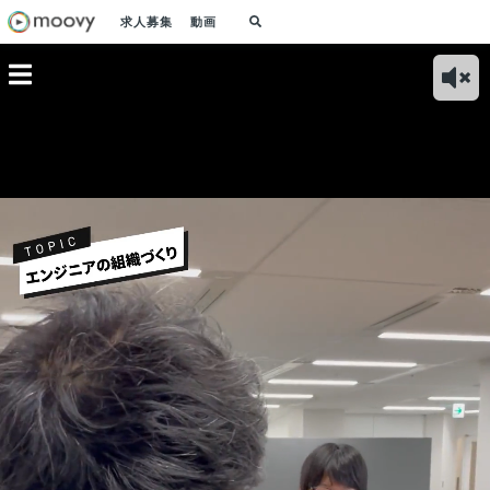
求人募集
動画
では、自
MR出身の私がスタ
新卒で入社してさま
私たちアソビュー
カル
ジニア組
ートアップのアソビ
ざまなことを経験
は、遊びのデジタル
築く
べく、４
ューに入社した理由
し、新規事業開発に
流通プラットフォー
新卒
ーを掲げ
挑戦！
ムを提供している会
社です