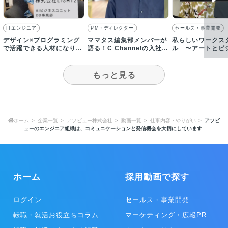
ITエンジニア
PM・ディレクター
セールス・事業開発
デザイン×プログラミング
ママタス編集部メンバーが
私らしいワークス
で活躍できる人材になりた
語る！C Channelの入社理
ル 〜アートとビ
い【採用動画】
由とは？
融合させ、ZERO
挑戦を〜
もっと見る
ホーム
企業一覧
アソビュー株式会社
動画一覧
仕事内容・やりがい
アソビ
ューのエンジニア組織は、コミュニケーションと発信機会を大切にしています
ホーム
採用動画で探す
ログイン
セールス・事業開発
転職・就活お役立ちコラム
マーケティング・広報PR