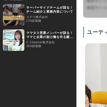
・既存サイト
・新規サイトの
サーバーサイドチームが語る！
チーム紹介と業務内容について
メグリ株式会社
278回視聴
ユーテ
ママタス営業メンバーが語る！
ママと企業の架け橋を作る醍醐
味
C Channel株式会社
354回視聴