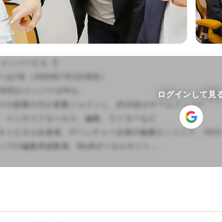
メンバーたち  】

は7名（2020年7月1日現在）

30代のメンバーが中心

ログインして見
スや副業の方が多数ジョインし、約15名がチームメンバー

、インサイドセールス、編集、ライターなど

キャピタル出身者、ITベンチャー出身の敏腕エンジニア、SEO
アの編集長経験者、BtoBポータルサイト...
