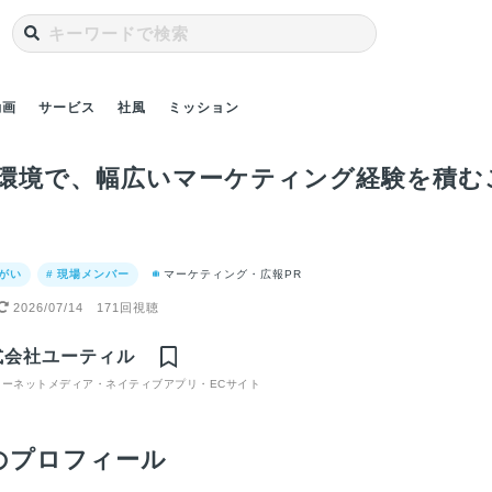
動画
サービス
社風
ミッション
環境で、幅広いマーケティング経験を積む
りがい
# 現場メンバー
マーケティング・広報PR
2026/07/14
171回視聴
題解決す
接客の仕事をしてい
仕事のやりがいは、
岩田社長の意外な一
名物
く、会社
た私が、エンジニア
お客様と制作会社様
面は…マリオカート
必殺
式会社ユーティル
貢献をし
に転職した理由と
からの「ありがと
へのこだわりが凄い
手の
動画イン
ターネットメディア・ネイティブアプリ・ECサイト
は？｜求人動画イン
う」｜求人動画イン
｜求人動画インタビ
オン
タビュー
タビュー
ュー
タビ
のプロフィール