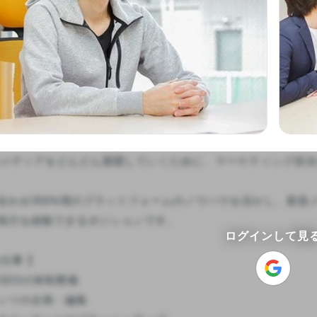
型のメディアをどんどん展開していくために、マーケティング担当
合わせ350%増のプラットフォームのノウハウを活かし、新規
両方を経験できるポジションです。

ログインして見
仕事 】

EOの体制整備

ンツの企画・編集
