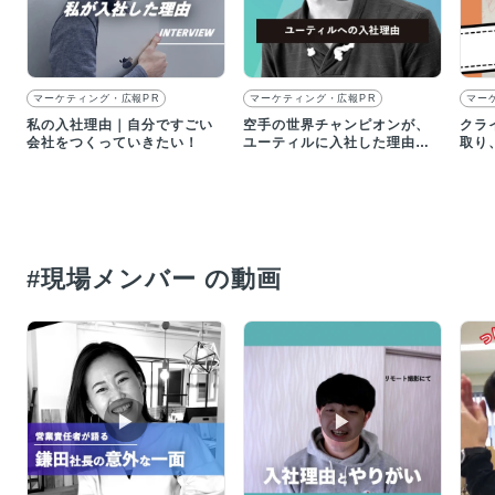
マーケティング・広報PR
マーケティング・広報PR
マー
私の入社理由｜自分ですごい
空手の世界チャンピオンが、
クラ
会社をつくっていきたい！
ユーティルに入社した理由と
取り
は？｜求人動画インタビュー
ツに
す
#現場メンバー の動画
▶︎
▶︎