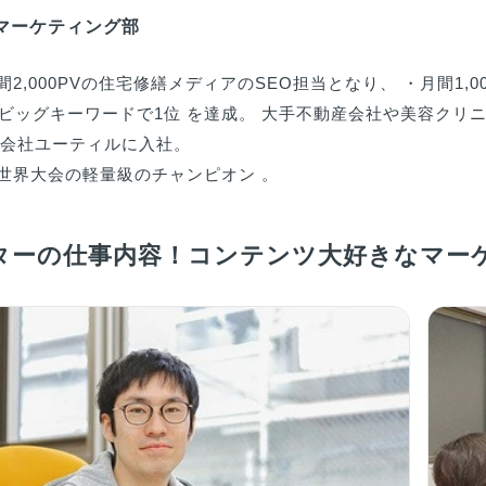
- マーケティング部
2,000PVの住宅修繕メディアのSEO担当となり、 ・月間1,
回のビッグキーワードで1位 を達成。 大手不動産会社や美容クリ
式会社ユーティルに入社。

世界大会の軽量級のチャンピオン 。
ターの仕事内容！コンテンツ大好きなマー