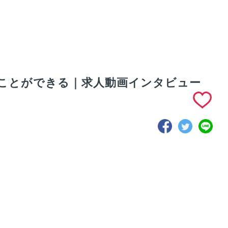
ことができる｜求人動画インタビュー
社員をご紹介！
ユーティルの強みは
空手の元世界チャン
技を披露する空
Web制作に関する専
ピオンから突きと蹴
元世界チャンピ
門知識とノウハウ｜
りを手解き…｜求人
｜求人動画イン
求人動画インタビュ
動画インタビュー
ュー
ー