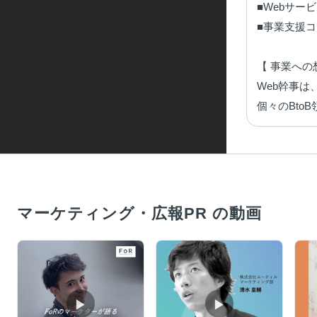
■Webサー
■事業支援コ
【 事業への想
Web幹事
個々のBt
マーケティング・広報PR の動画
▶︎
▶︎