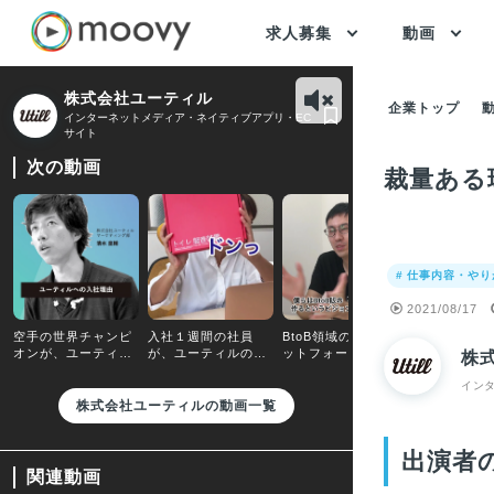
求人募集
動画
株式会社ユーティル
企業トップ
インターネットメディア・ネイティブアプリ・EC
サイト
次の動画
裁量ある
# 仕事内容・や
2021/08/17
空手の世界チャンピ
入社１週間の社員
BtoB領域のNo.1プラ
技術的に課
オンが、ユーティル
が、ユーティルの社
ットフォームを目指
るだけでな
株
に入社した理由と
内雰囲気について語
しています！｜求人
にプラスな
は？｜求人動画イン
る｜求人動画インタ
動画インタビュー
たい｜求人
イン
タビュー
ビュー
タビュー
株式会社ユーティルの動画一覧
出演者
関連動画