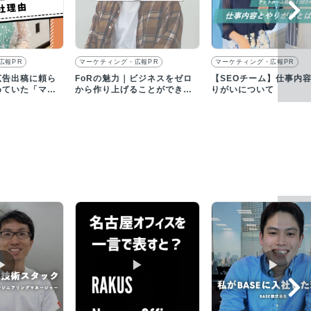
広報PR
マーケティング・広報PR
マーケティング・広報PR
広告出稿に頼ら
FoRの魅力｜ビジネスをゼロ
【SEOチーム】仕事内
めていた「マー
から作り上げることができる
りがいについて
本質」
エキサイティングな仕事！
▶︎
▶︎
▶︎