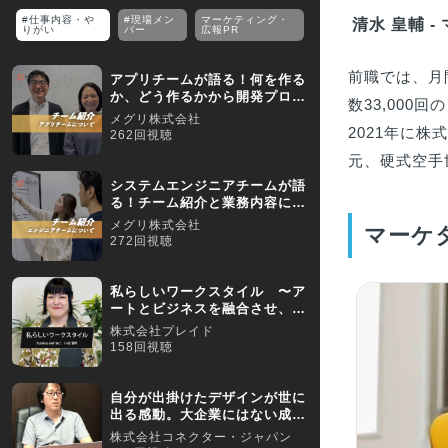
#仕事内容・や
#現場メン
マーケティング・
清水 皇輔 
りがい
バー
広報PR
前職では、月間
アプリチームが語る！何を作る
か、どう作るかから開発プロジ
数33,000
ェクトに関われる面白さ
メグリ株式会社
2021年に株
262回視聴
元、硬式空手
システムエンジニアチームが語
る！チーム紹介と業務内容につ
いて
メグリ株式会社
マーケ
272回視聴
私らしいワークスタイル 〜ア
ートとビジネスを融合させ、
ZEROで新たな挑戦を〜
株式会社プレイド
158回視聴
自分が出掛けたデザインが世に
出る感動。大企業にはない成長
環境です／【採用動画】
株式会社コネクター・ジャパン