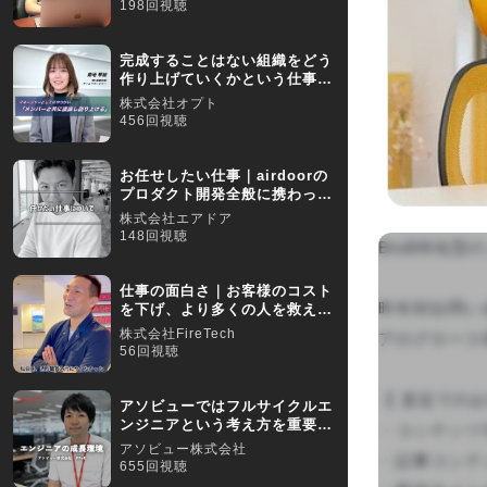
198回視聴
完成することはない組織をどう
作り上げていくかという仕事に
やりがいを感じています
株式会社オプト
456回視聴
お任せしたい仕事｜airdoorの
プロダクト開発全般に携わって
いただきます
株式会社エアドア
148回視聴
BtoB特化
仕事の面白さ｜お客様のコスト
昨年対比問い
を下げ、より多くの人を救える
ことが醍醐味
株式会社FireTech
アのグロース
56回視聴
【 直近でのお
アソビューではフルサイクルエ
ンジニアという考え方を重要視
・コンテンツS
しています
アソビュー株式会社
・記事コンテ
655回視聴