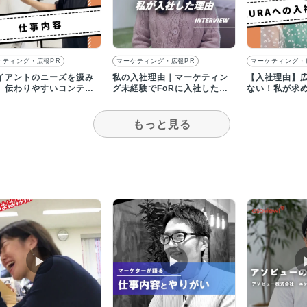
ケティング・広報PR
マーケティング・広報PR
マーケティング・
イアントのニーズを汲み
私の入社理由｜マーケティン
【入社理由】
、伝わりやすいコンテン
グ未経験でFoRに入社したワ
ない！私が求
落とし込んでいく仕事で
ケ
ケティングの
もっと見る
▶︎
▶︎