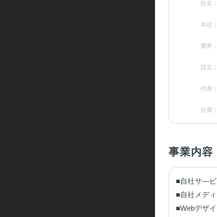
社名
本社
業界
設立
代表
社員
事業内容
■自社サ―ビ
■自社メディア「
■Webデザ