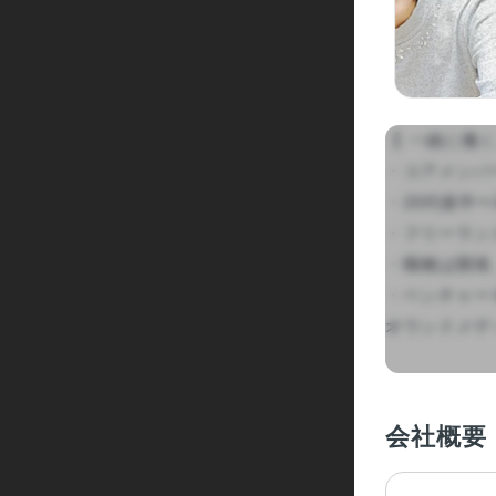
【 一緒に働く
・コアメンバー
・20代後半〜
・フリーラン
・職種は開発
・ベンチャー
オウンドメディ
会社概要