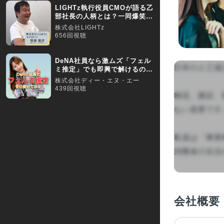
LIGHTz執行役員CMOが語る乙
部社長の人柄とは？一同爆笑。
【採用動画】
株式会社LIGHTz
656回視聴
DeNA社員なら激ムズ「フェル
日本の人工減
ミ推定」でも即興で解けるの
か！？
株式会社ディー・エヌ・エー
439回視聴
物流、建設、
ない産業です
私達は「事業
消費者の生活の質
会社概要