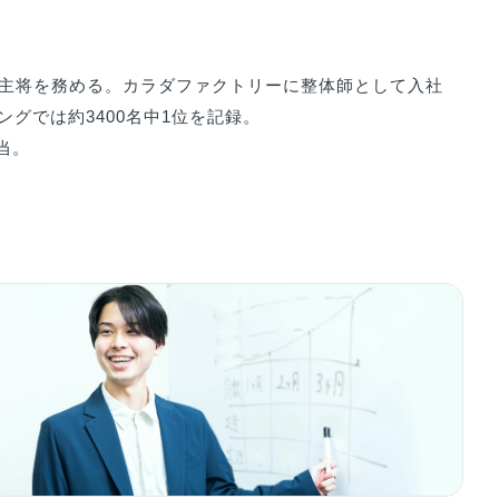
は主将を務める。カラダファクトリーに整体師として入社
では約3400名中1位を記録。

当。