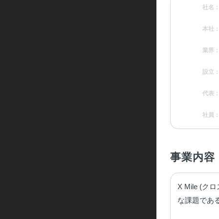
社名
本社
業界
設立
代表
社員
事業内容
X Mile
な課題であ