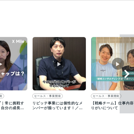
▶︎
▶︎
▶︎
発
セールス・事業開発
セールス・事業開発
プ｜常に挑戦す
リピッテ事業には個性的なメ
【戦略チーム】仕事内容
と自分の成長を
ンバーが揃っています！／
りがいについて
境
【採用動画】