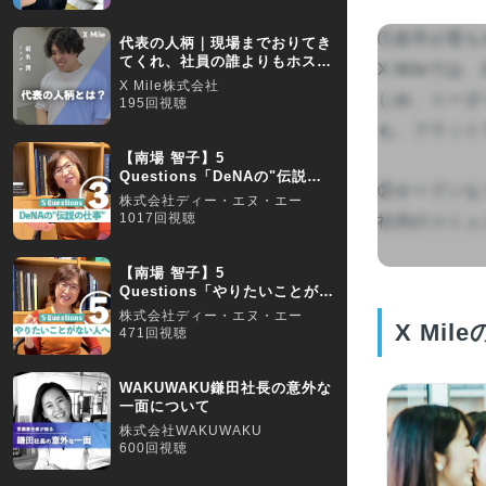
①若手が育ち
代表の人柄｜現場までおりてき
てくれ、社員の誰よりもホスピ
X Mile
タリティが高い社長です
X Mile株式会社
じめ、リーダ
195回視聴
も、フラット
【南場 智子】5
Questions「DeNAの"伝説の
②オープンな
仕事"とは？」
株式会社ディー・エヌ・エー
1017回視聴
社内のコミュニ
【南場 智子】5
Questions「やりたいことがな
くて困っている人へ」
株式会社ディー・エヌ・エー
X Mile
471回視聴
WAKUWAKU鎌田社長の意外な
一面について
株式会社WAKUWAKU
600回視聴