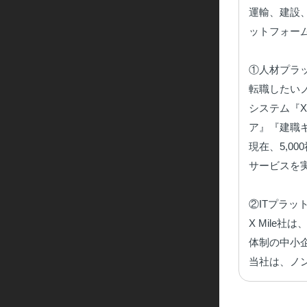
運輸、建設
ットフォー
①人材プラッ
転職したい
システム『
ア』『建職
現在、5,
サービスを
②ITプラッ
X Mile
体制の中小
当社は、ノ