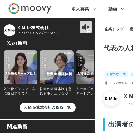
求人募集
動画
X Mile株式会社
企業トップ
ソフトウェアベンダー・SaaS
次の動画
代表の人
# 意外な一面
2022/09/10
入社後ギャップ｜常
営業の組織体制｜意
入社後ギャップ｜ス
X Mileの
に挑戦するでき、会
見を吸い上げなが
タートアップならで
働く社員の生
X 
社と自分の成長を感
ら、誰もが目標達成
はのスピード感があ
をサポート
じられる環境
できる組織作りを目
り、バランス感も学
す
ソフト
指す
べる環境
X Mile株式会社の動画一覧
出演者
関連動画