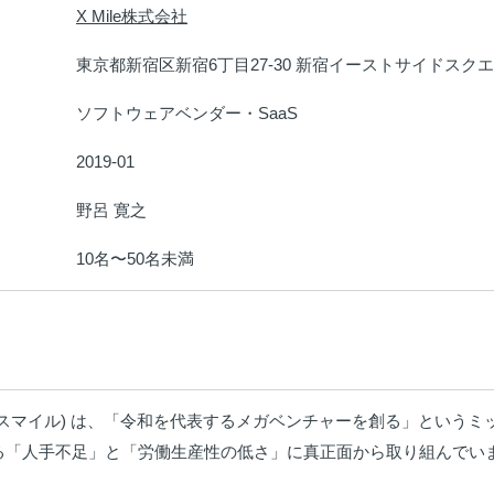
X Mile株式会社
：
東京都新宿区新宿6丁目27-30 新宿イーストサイドスクエ
：
ソフトウェアベンダー・SaaS
：
2019-01
：
野呂 寛之
：
10名〜50名未満
：
 (クロスマイル) は、「令和を代表するメガベンチャーを創る」とい
る「人手不足」と「労働生産性の低さ」に真正面から取り組んでいま