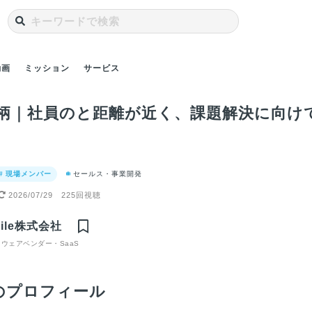
動画
ミッション
サービス
柄｜社員のと距離が近く、課題解決に向け
# 現場メンバー
セールス・事業開発
2026/07/29
225回視聴
福利厚生｜
代表の人柄｜現場ま
入社理由｜スタート
X Mileが求める人物
入社
活/健康
でおりてきてくれ、
アップのX Mileにエ
像｜大きな目標や課
った私
Mile株式会社
していま
社員の誰よりもホス
ンジニアとして入社
題にワクワクする
んだ
ピタリティが高い社
したワケ
方、お待ちしてま
ウェアベンダー・SaaS
長です
す！
のプロフィール