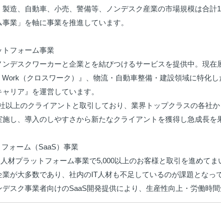
、製造、自動車、小売、警備等、ノンデスク産業の市場規模は合計1
ム事業」を軸に事業を推進しています。

トフォーム事業

ノンデスクワーカーと企業とを結びつけるサービスを提供中。現在
X Work（クロスワーク）』、物流・自動車整備・建設領域に特化
キャリア』を運営しています。

000社以上のクライアントと取引しており、業界トップクラスの各社
実施し、導入のしやすさから新たなクライアントを獲得し急成長を果
トフォーム（SaaS）事業

社は、人材プラットフォーム事業で5,000以上のお客様と取引を進め
企業が大多数であり、社内のIT人材も不足しているのが課題となって
ンデスク事業者向けのSaaS開発提供により、生産性向上・労働時