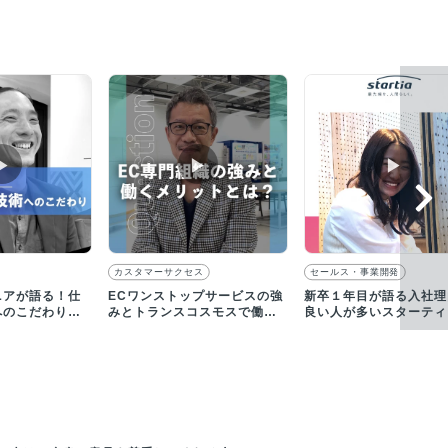
▶︎
▶︎
▶︎
カスタマーサクセス
セールス・事業開発
ニアが語る！仕
ECワンストップサービスの強
新卒１年目が語る入社理
へのこだわりに
みとトランスコスモスで働く
良い人が多いスターティ
メリットをご紹介します
から、頑張ろうと思える