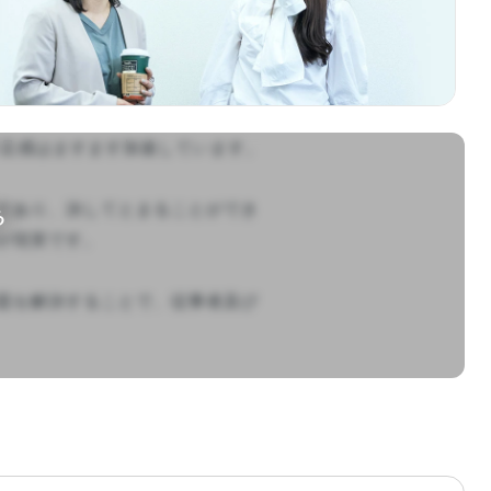
足感はますます加速しています。

であり、決してとまることができ
る
現実です。

題を解決することで、従事者及び