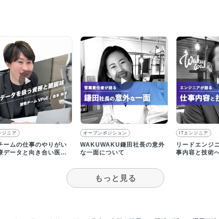
▶︎
▶︎
ンジニア
オープンポジション
ITエンジニア
チームの仕事のやりがい
WAKUWAKU鎌田社長の意外
リードエンジ
療データと向き合い医療
な一面について
事内容と技術
来へ挑戦！
ついて
もっと見る