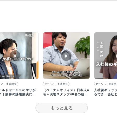
▶︎
▶︎
ルス・事業開発
セールス・事業開発
セールス・事業開
ールドセールスのやりが
（ベトナムオフィス）日本人4
入社後ギャッ
？｜顧客の課題解決に向
名＋現地スタッフ40名の組織
るでき、会社
幅広い提案を行える
体制／【採用動画】
感じられる環
もっと見る