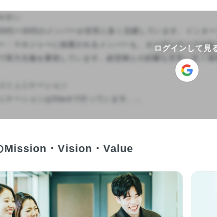
やすい

では、20代〜30代のメンバーが非常に多く活躍しています。イン
ー・マネジャーに抜擢されるメンバーも。オープンでソフトな
ログインして見
で実力主義を重視しています。経営陣との距離も非常に近く成長
コミュニケーション

ケーションはSlackで行っています。...

のMission・Vision・Value