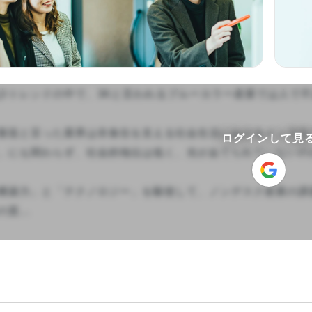
少トレンドの中で、3Kと言われるブルーカラー産業では人で不
製造と言った業界は衣食住を支える社会生活におけるインフラ
ログインして見
。にも関わらず、社会的地位は低く、光があてられていないのが
構築力」と「テクノロジー」を駆使して、ノンデスク産業の課
...
