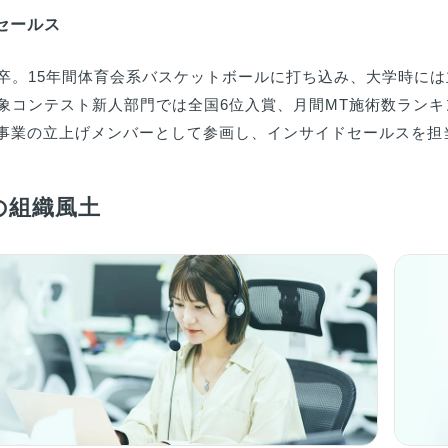
 セールス
卒。15年間体育会系バスケットボールに打ち込み、大学時に
象コンテスト新人部門では全国6位入賞、月間MT施術数ランキング
に新規事業の立上げメンバーとして参画し、インサイドセールスを担
leの組織風土