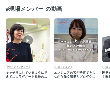
#現場メンバー の動画
▶︎
▶︎
PM・ディレクター
ITエンジニア
ITエ
キッチリにしているように見
エンジニアの私が子育てをし
開発
えて…カラダノート社長の意
ながら働く環境とプロダクト
｜医
外な一面は？｜採用動画
に魅力を感じて入社を決意！
の未