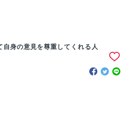
て自身の意見を尊重してくれる人
理由｜整体師だ
X Mileが目指す姿｜
教育体制｜未経験で
がX Mileを選
日本経済の活力を取
も成果を安定して出
理由
り戻すために、新産
せるような仕組みづ
業を創出する！
くりを行なっていま
す