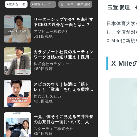
#意外な一面
#現場メンバー
セールス・事業開発
玉置 愛理 -
リーダーシップで会社を牽引す
日本体育大学
るCEOの以外な一面とは…？
アソビュー株式会社
し、全店舗対
531回視聴
X Mile
カラダノート社長のルーティン
ワークは娘の送り迎え｜採用動
X Mi
画
株式会社カラダノート
480回視聴
スピカのウリ｜快適に「筋ト
レ」と「業務」を行える環境が
あります
株式会社スピカ
423回視聴
一見、怖そうに見える笠井社長
のお茶目な一面について、人事
が語る！
スターティア株式会社
854回視聴