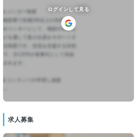
ログインして見る
1.メンター制度

他部署で在籍2年以上の先輩社員
がメンターとして、相談や対話な
どを通して新入社員をサポートす
る制度です。交流を支援する目的
で、月1万円が食事代として支給
されます。

2.コンテンツの学習し放題

...

求人募集