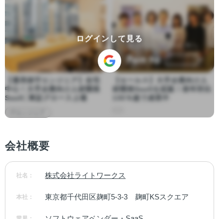
ログインして見る
【運用保守エンジニア】在宅
【セールス】大手企業向け人
中心！大手企業向け人材開発
材開発SaaSを拡販！前年対比
SaaS│東証グロース上場
130％超で成長中
ITエンジニア
会社概要
株式会社ライトワークス
社名：
東京都千代田区麹町5-3-3　麹町KSスクエア
本社：
ソフトウェアベンダー・SaaS
業界：