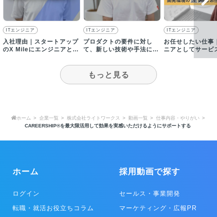
ITエンジニア
ITエンジニア
ITエンジニア
入社理由｜スタートアップ
プロダクトの要件に対し
お任せしたい仕事
のX Mileにエンジニアとし
て、新しい技術や手法に挑
ニアとしてサービ
て入社したワケ
戦し続けるエンジニア組織
社内ツールの開発
です
当
もっと見る
ホーム
企業一覧
株式会社ライトワークス
動画一覧
仕事内容・やりがい
CAREERSHIP®︎を最大限活用して効果を実感いただけるようにサポートする
ホーム
採用動画で探す
ログイン
セールス・事業開発
転職・就活お役立ちコラム
マーケティング・広報PR