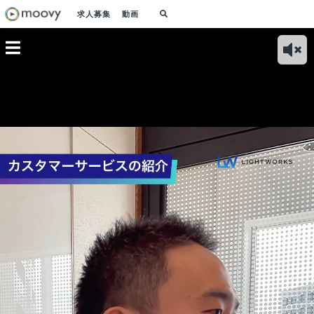
求人募集
動画
クスのシ
各業界のトップラン
大事にしている価値
ライトワークスが取
ライ
者が語る
ナーとともに、私た
観。思いやりを持っ
り組むeラーニング
供す
開発にお
ちは人材開発業界に
て接する、失敗をオ
(LMS)の最新技術と
テム
ス」と
イノベーションを起
ープンに共有する
教育ビッグデータと
サー
こします
は