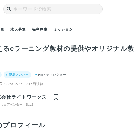
動画
求人募集
福利厚生
ミッション
超えるeラーニング教材の提供やオリジナル
# 現場メンバー
PM・ディレクター
2025/12/25
215回視聴
クスのシ
カスタマーサクセス
CAREERSHIP®︎を最
営業を通して「相手
大連
者が語る
チームの最大の魅力
大限活用して効果を
の立場に立って考え
応す
式会社ライトワークス
開発にお
は、日本を代表する
実感いただけるよう
る」「論理的に考え
スピ
ス」と
企業とのリレーショ
にサポートする
る」スキルを身につ
に即
ウェアベンダー・SaaS
ン
けられる
構築
のプロフィール