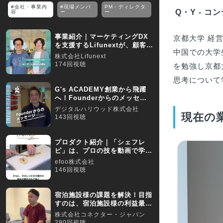
#会社・事業内
#現場メンバ
PM・ディレクタ
Q・Y - 
容
ー
ー
事業紹介｜マーケティングDX
京都大学 経営
を支援するLifunextが、顧客か
中国での大学
ら選ばれる理由
株式会社Lifunext
174回視聴
を勉強し京都
思考について
G's ACADEMY創業から飛躍
へ！Founderからのメッセー
ジ！
デジタルハリウッド株式会社
現在の
143回視聴
プロダクト紹介｜「シェフレ
ピ」は、プロの技を動画で学べ
るミールキットサービス
efoo株式会社
146回視聴
宿泊施設様の課題を解決！目指
すのは、宿泊施設様の利益最大
化／【採用動画】
株式会社コネクター・ジャパン
290回視聴