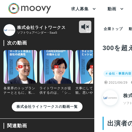
求人募集
動画
株式会社ライトワークス
企業トップ
ソフトウェアベンダー・SaaS
次の動画
300を
# 会社・事業内容
2021/06/29
各業界のトップラン
ライトワークスが提
大事にしている価値
ライトワー
ナーとともに、私た
供するのは、「シス
観。思いやりを持っ
ステム責任
株
ちは人材開発業界に
テム + コンテンツ +
て接する、失敗をオ
「システム
イノベーションを起
サービス」です
ープンに共有する
けるスタン
ソフト
こします
は？
株式会社ライトワークスの動画一覧
出演者
関連動画