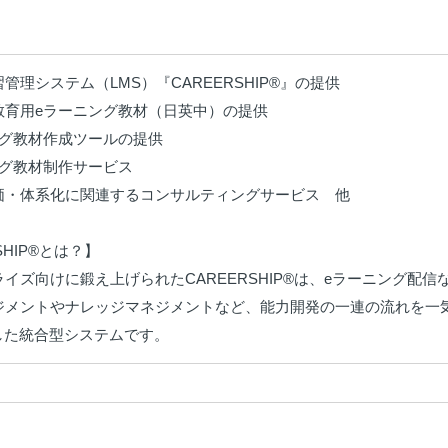
管理システム（LMS）『CAREERSHIP®』の提供

育用eラーニング教材（日英中）の提供

グ教材作成ツールの提供

グ教材制作サービス

価・体系化に関連するコンサルティングサービス　他

SHIP®とは？】

イズ向けに鍛え上げられたCAREERSHIP®は、eラーニング
ジメントやナレッジマネジメントなど、能力開発の一連の流れを一気
した統合型システムです。