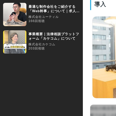
導入
最適な制作会社をご紹介する
「Web幹事」について｜求人動
画インタビュー
株式会社ユーティル
166回視聴
事業概要｜法律相談プラットフ
ォーム「カケコム」について
株式会社カケコム
203回視聴
当社の統合型
業での多くの