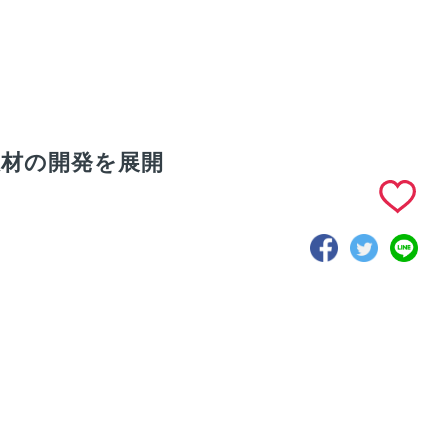
教材の開発を展開
に教材制作に対
ライトワークスが取
る拠点を設け、
り組むeラーニング
ーディかつ現地
(LMS)の最新技術と
した開発体制を
教育ビッグデータと
は