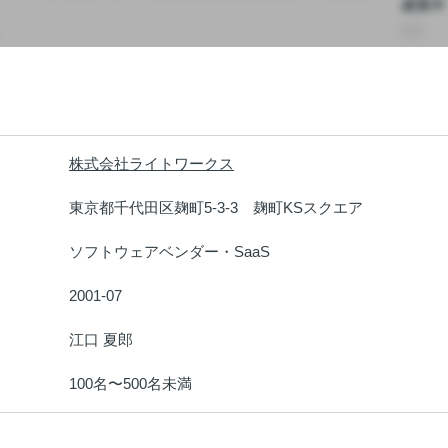
成長中
株式会社ライトワークス
：
東京都千代田区麹町5-3-3　麹町KSスクエア
：
ソフトウェアベンダー・SaaS
：
2001-07
：
江口 夏郎
：
100名〜500名未満
：