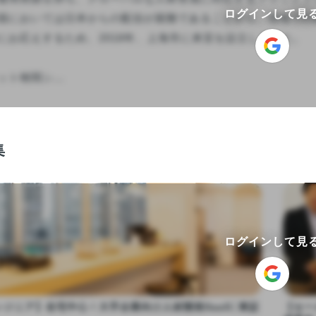
ログインして見
国においては日本からの配信が困難であることから、現地での
にお応えするため、2018年、上海市に来宜を設立しました。

ト検閲シ...

集
ログインして見
ジニア】在宅中心！大手企業向け人材開発SaaS│東証
【セー