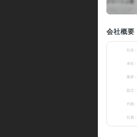
グロース上場
ITエンジニア
会社概要
社名
本社
業界
設立
代表
社員