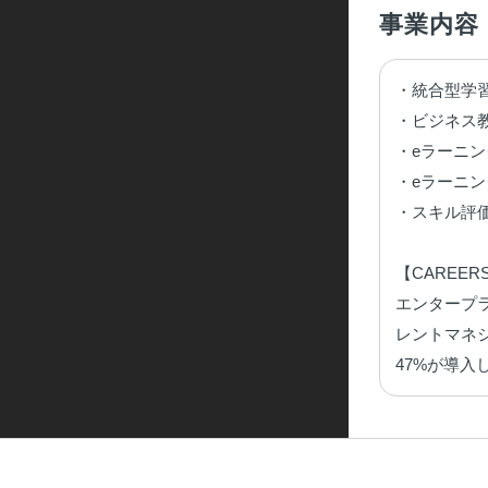
事業内容
・統合型学習
・ビジネス教
・eラーニン
・eラーニン
・スキル評
【CAREER
エンタープラ
レントマネ
47%が導入