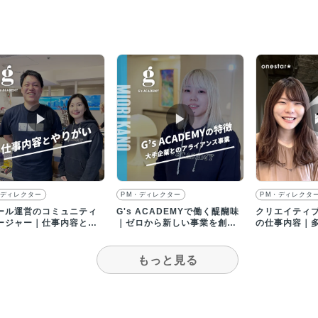
▶︎
▶︎
・ディレクター
PM・ディレクター
PM・ディレクタ
ール運営のコミュニティ
G's ACADEMYで働く醍醐味
クリエイティ
ージャー｜仕事内容とや
｜ゼロから新しい事業を創る
の仕事内容｜
いを語る
ことに携われる
エイティブを
もっと見る