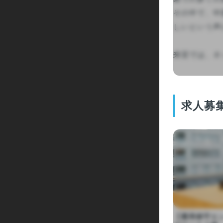
その中で、中
しいという声
来宜では、ネッ
求人募
【運用保守エン