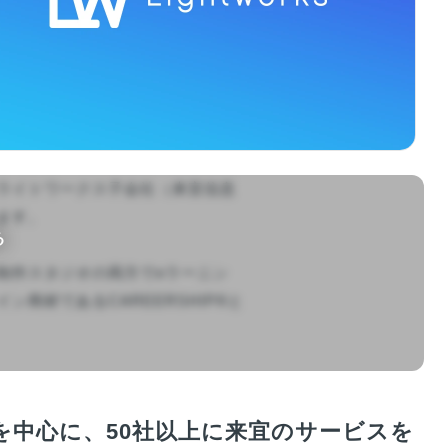
ライトワークス子会社（来宜信息
す。

る
制作スタジオの両方でeラーニン
商材であるCAREERSHIP®と
中心に、50社以上に来宜のサービスを