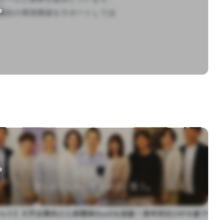
る
独自の環境構築をサポートしてほ
る
ルス】大手企業向け人材開発SaaSを拡販！前年対比130％超で