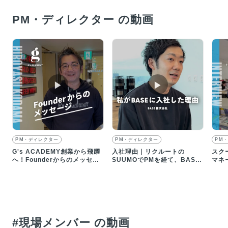
PM・ディレクター の動画
▶︎
▶︎
PM・ディレクター
PM・ディレクター
PM
G's ACADEMY創業から飛躍
入社理由｜リクルートの
スク
へ！Founderからのメッセー
SUUMOでPMを経て、BASE
マネ
ジ！
に入社した理由とは
りが
#現場メンバー の動画