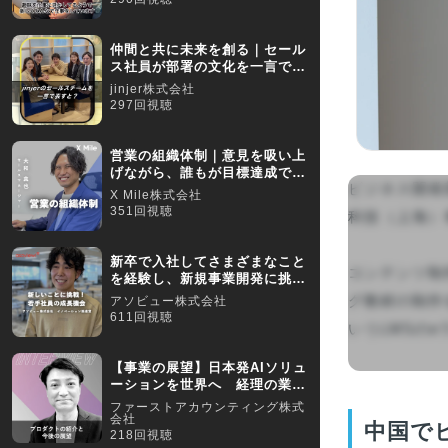
仲間と共に未来を創る｜セール
ス社員が部署の文化を一言で表
す！
jinjer株式会社
297回視聴
営業の組織体制｜意見を吸い上
げながら、誰もが目標達成でき
ビジネス開発
る組織作りを目指す
X Mile株式会社
351回視聴
科技（上海）
新卒で入社してさまざまなこと
コンテンツ制
を経験し、新規事業開発に挑
戦！
グ教材の制作
アソビュー株式会社
611回視聴
いうLMSのeラー
【事業の展望】日本発AIソリュ
ーションを世界へ 経理の業務
課題を解決していく
ファーストアカウンティング株式
会社
中国で
218回視聴