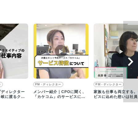
▶︎
▶︎
▶︎
ー
PM・ディレクター
PM・ディレクター
ブディレクター
メンバー紹介｜CPOに聞く、
家族も仕事も両立する。
多岐に渡るクリ
「カケコム」のサービスにつ
ビスに込めた想いは社員
制作・提案
いて
通点でもある｜採用動画