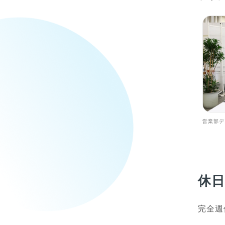
営業部デ
休
完全週