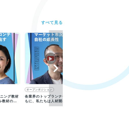
すべて見る
▶︎
▶︎
オープンポジション
セールス・事業開発
ーニング教材
各業界のトップランナーとと
ライトワークスが取り組むe
ル教材の開
もに、私たちは人材開発業界
ーニング(LMS)の最新技術
にイノベーションを起こしま
教育ビッグデータとは
す