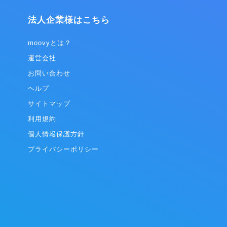
フラッグシップ
客のコンサルティング
です。 日本
法人企業様はこちら
る中小企
的機関など
した顧客視
moovyとは？
革を目指し
運営会社
クノロジ
お問い合わせ
基づき、CX
行までを一気
ヘルプ
サイトマップ
データをリア
クノロジー
利用規約
ためのソリ
個人情報保護方針
プライバシーポリシー