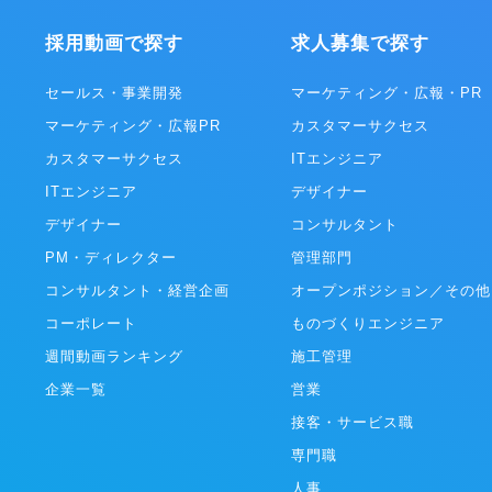
いくプラットフォームです。 対象シ
STUDIO ZEROとは、各産業の
用状況を可視化したうえで、ナビゲ
となる事例を創出する事業開発組織
採用動画で探す
求人募集で探す
よるUI改善や自動操作による生産性
を代表する大企業や地域経済を支え
アジャイルなDXを現場主導でリー
業、スタートアップ企業、行政・公
ができ、主に従業員数千人～数万人
のパートナーと共に、データを活用
セールス・事業開発
マーケティング・広報・PR
プライズ企業様を中心にご導入いた
点での新規事業創出や既存事業の変
マーケティング・広報PR
カスタマーサクセス
機能紹介（一
ています。 ・「PLAID ALPHA」 これまでプレ
のタイミングで何を入力すればいい
イドが積み上げてきた体験設計やテ
カスタマーサクセス
ITエンジニア
ップごとに教えてくれる ・入力ミ
ー・データ活用に係る知見･経験に
検知（半角／全角、(株)／株式会社
ITエンジニア
変革に向けた全体計画/設計から実
デザイナー
分析機能を用いて、どれくらいの社
通貫で支援するサービスです。 ・「PLAID
デザイナー
コンサルタント
項目で躓いているのかが分かる ・
Ecosystem」 膨大なカスタマー
能で顧客のIDを間違いなく入力（ダ
ルタイムに解析できるKARTEのテ
PM・ディレクター
管理部門
 ▼資金調達情報 2019
をAPIとして解放。事業を加速する
コンサルタント・経営企画
オープンポジション／その他
ド調達：1.2億円 2020年6月 シ
ューションを開発提供しています。
：5億円 2023年1月 シリーズB調
コーポレート
ものづくりエンジニア
円 ※累計調達額は24億円 ▼社内の
週間動画ランキング
施工管理
徴 ・大人な雰囲気のスタートアッ
リつけた働き方が可能 周りへの配慮
企業一覧
営業
た、優しいメンバーが揃っており、
働ける環境です。 仕事においては真
接客・サービス職
いますが、楽しいことが大好きなメ
専門職
りです。 平均年齢は34歳、既婚者
、子育て中社員が35％超えと、大人
人事