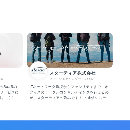
スターティア株式会社
aS
ソフトウェアベンダー・SaaS
のSaaSの
ITネットワーク環境からファシリティまで、オ
サービスに
フィスのトータルコンサルティングを行えるの
【主な
が、スターティアの強みです！ ・通信システム
RTE」 サ
機器販売・設計・施工・保守 ・システムインテ
リアルタイ
グレーション ・セキュリティ対策 ・OA機器販
ーソナライ
売・設計・施工・保守メンテナンス ・電力小
(顧客体験)
売、LED照明、空調機器の販売、電子ブレーカ
ーの販売 ・Webサイトの企画・制作 ・Web集