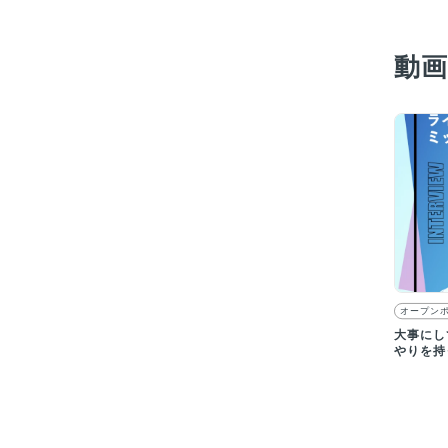
動
オープン
大事にし
やりを持
オープン