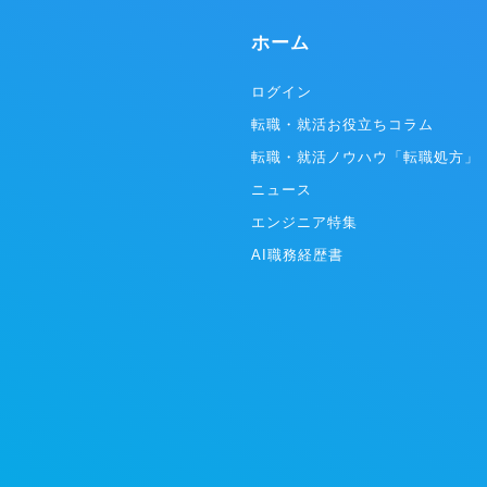
ーム事業」を軸に事業を推進しています。 ①人
を促進して
材プラットフォーム事業 転職したいノンデスク
ステムの利
ホーム
ワーカーと企業とを結びつけるサービスを提供
ーションに
中。現在展開しているサービスは、ノンデスク
改善など、
事業者向けの人材採用システム『X Work（ク
ドすること
ログイン
ロスワーク）』、物流・自動車整備・建設領域
のエンター
転職・就活お役立ちコラム
に特化したエージェントの『ドライバーキャリ
だいています。 ▼テックタッチの
ア』『整備士キャリア』『建職キャリア』を運
例） ・ど
転職・就活ノウハウ「転職処方」
営しています。 現在、5,000社以上のクライア
のかをステ
ントと取引しており、業界トップクラスの各社
ニュース
スを事前に
からも厚い信頼を寄せられいます。業界に先駆
など） ・
エンジニア特集
けて成果報酬型サービスを実施し、導入のしや
員が、どの
すさから新たなクライアントを獲得し急成長を
自動入力機
AI職務経歴書
果たしています。 ②ITプラットフォーム
ブルチェックが不要に）
（SaaS）事業 X Mile社は、人材プラットフォ
年6月 シー
ーム事業で5,000以上のお客様と取引を進めて
リーズA調達
まいりました。ノンデスク産業は、紙やFAXな
達：17.8億
ど非効率な業務体制の中小企業が大多数であ
雰囲気/特
り、社内のIT人材も不足しているのが課題とな
プ！メリハ
っています。 当社は、ノンデスク事業者向けの
を大切にし
SaaS開発提供により、生産性向上・労働時間
気持ちよく
短縮を促進していきます。
剣に向き合
ンバーばか
が約60％