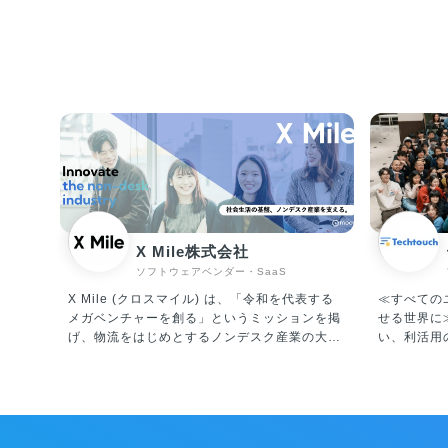
X Mile株式会社
ソフトウェアベンダー・SaaS
X Mile (クロスマイル) は、「令和を代表する
≪すべての
メガベンチャーを創る」というミッションを掲
せる世界に≫ システム導入だけで終
げ、物流をはじめとするノンデスク産業の大き
い、利活用
な課題である「人手不足」と「労働生産性の低
プラットフ
さ」に真正面から取り組んでいます。 運輸、建
ージェント「A
設、製造、自動車、小売、警備等、ノンデスク
発・運営・販売
産業の市場規模は合計100兆円にも上り、「人
チ」は、ユ
材プラットフォーム事業」と「ITプラットフォ
システムに