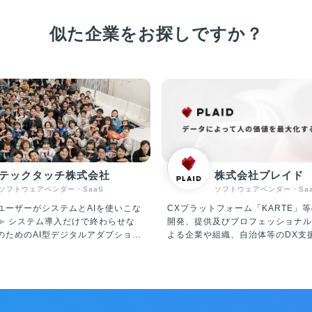
似た企業をお探しですか？
テックタッチ株式会社
株式会社プレイド
ソフトウェアベンダー・SaaS
ソフトウェアベンダー・Sa
ユーザーがシステムとAIを使いこな
CXプラットフォーム「KARTE」等
わらせな
開発、提供及びプロフェッショナル
のためのAI型デジタルアダプション
よる企業や組織、自治体等のDX支援。 
ォーム「テックタッチ」およびAIエ
事業】 ・CXプラットフォーム「KA
I Central Voice」 の企画・開
イトやアプリに今来訪している人を
を行っています。 「テックタッ
ムに解析、可視化。顧客理解からパ
ーザーが十分に使いこなせていない
ズまでを一気通貫で実装できる、CX
ナビゲーションを表示させ、利活用
プラットフォームです。 ・「STUDIO ZERO」