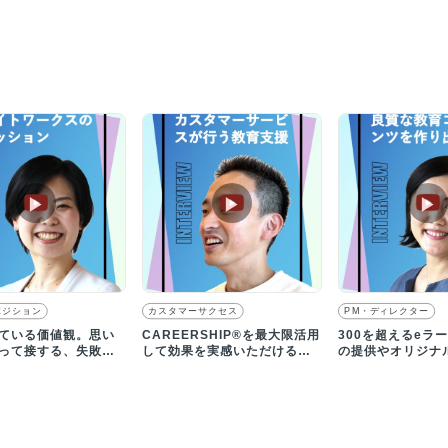
画
▶︎
▶︎
▶︎
ポジション
カスタマーサクセス
PM・ディレクター
ている価値観。思い
CAREERSHIP®︎を最大限活用
300を超えるeラ
って接する、失敗を
して効果を実感いただけるよ
の提供やオリジナ
に共有する
うにサポートする
発を展開