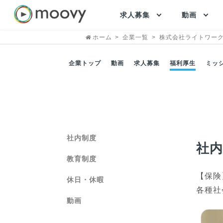
求人募集
動画
ホーム
企業一覧
株式会社ライトワー
企業トップ
動画
求人募集
福利厚生
ミッ
社内制度
社
教育制度
【保険
休日・休暇
各種社
動画