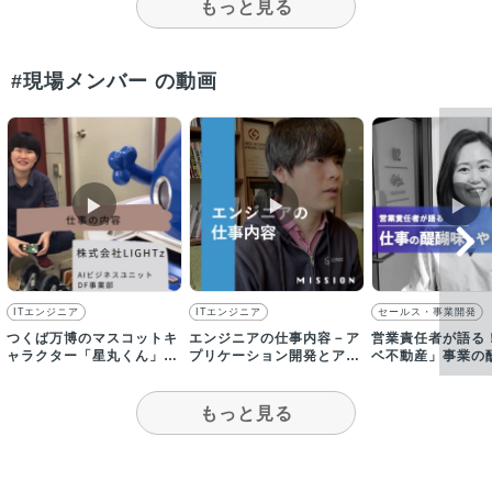
もっと見る
#現場メンバー の動画
▶︎
▶︎
▶︎
ITエンジニア
ITエンジニア
セールス・事業開発
つくば万博のマスコットキ
エンジニアの仕事内容－ア
営業責任者が語る
ャラクター「星丸くん」を
プリケーション開発とアル
ベ不動産」事業の
ご紹介！【採用動画】
ゴリズム開発のチームがあ
仕事のやりがい
ります
もっと見る