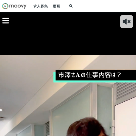
求人募集
動画
入社理由
ビジネスサイドの仕
ワークサイドの創業
立花さんの入社理由
事業
影響力が
事内容は？｜カスタ
理由は？｜多くの企
は？｜リードエンジ
員オ
がしたい
マーサクセスとプロ
業が抱える組織課題
ニアとして関わるプ
プラ
ダクト開発全般を担
を解決したい！
ロダクトと組織の魅
「O
当
力