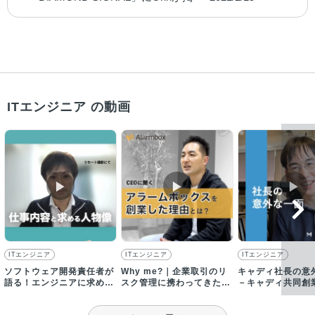
ITエンジニア の動画
▶︎
▶︎
▶︎
ITエンジニア
ITエンジニア
ITエンジニア
ソフトウェア開発責任者が
Why me?｜企業取引のリ
キャディ社長の意
語る！エンジニアに求める
スク管理に携わってきた私
－キャディ共同創
人物像
の、アラームボックス創業
（CTO）の小橋が
理由