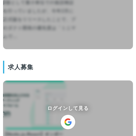
β版として最小単位での仮説検証
を行っていましたが、今年2月に
正式版をリリースしたことで、プ
ロダクト開発の優先度は「ミニマ
ムで...

求人募集
ログインして見る
【Node.js,React】オンボー