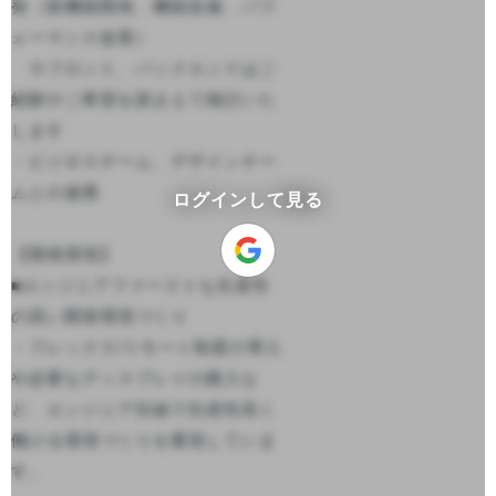
発（新機能開発、機能改修、パフ
ォーマンス改善）

　※フロント、バックエンドはご
経験やご希望を踏まえて検討いた
します

・ビジネスチーム、デザインチー
ムとの連携

ログインして見る
【開発環境】

■エンジニアファーストな生産性
の高い開発環境づくり

・フレックス/リモート制度の導入
や必要なディスプレイの購入な
ど、エンジニア目線で生産性高く
働ける環境づくりを重視していま
す。
