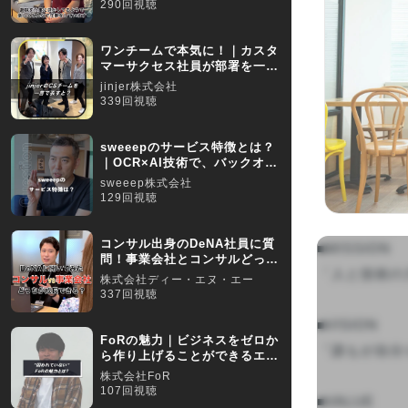
290回視聴
ワンチームで本気に！｜カスタ
マーサクセス社員が部署を一言
で表す！
jinjer株式会社
339回視聴
sweeepのサービス特徴とは？
｜OCR×AI技術で、バックオフ
ィスDXに挑む
sweeep株式会社
129回視聴
コンサル出身のDeNA社員に質
■MISSION

問！事業会社とコンサルどっち
「人と技術の
が成長できる？
株式会社ディー・エヌ・エー
337回視聴
■VISION

FoRの魅力｜ビジネスをゼロか
「誰もが自分
ら作り上げることができるエキ
サイティングな仕事！
株式会社FoR
107回視聴
■VALUE
