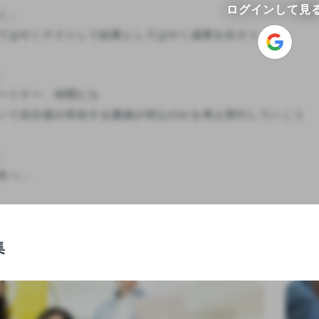
ログインして見
」

てはやくテストして結果としてはやく成果を出そう



ートナー、仲間たち

いて自分達が存在する価値が何なのかを考え実行していこう



...

集