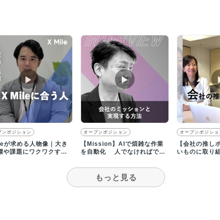
▶︎
▶︎
プンポジション
オープンポジション
オープンポジショ
ileが求める人物像｜大き
【Mission】AIで煩雑な作業
【会社の推し
標や課題にワクワクする
を自動化 人でなければでき
いものに取り
お待ちしてます！
ない創造的な仕事へ
バーの多様性
もっと見る