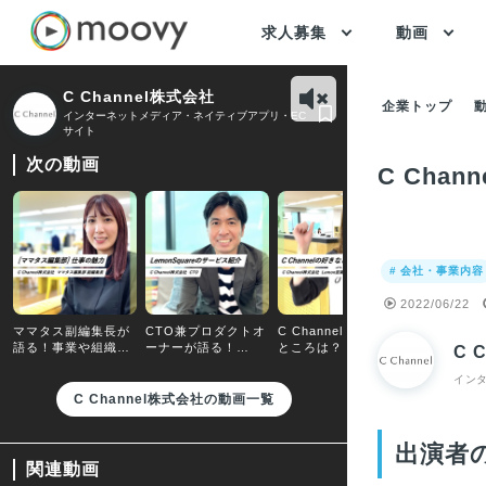
求人募集
動画
C Channel株式会社
企業トップ
インターネットメディア・ネイティブアプリ・EC
サイト
次の動画
C Ch
# 会社・事業内容
2022/06/22
ママタス副編集長が
CTO兼プロダクトオ
C Channelの好きな
C CHANN
語る！事業や組織の
ーナーが語る！
ところは？
レクターが
C 
魅力とは？
Lemon Squareのサ
事のやりが
ービス概要とは？
イン
C Channel株式会社の動画一覧
出演者
関連動画