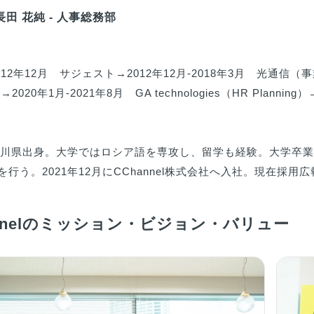
 長田 花純 - 人事総務部


2012年12月　サジェスト→2012年12月-2018年3月　光通信（
020年1月-2021年8月　GA technologies（HR Plannin


、石川県出身。大学ではロシア語を専攻し、留学も経験。大学卒
を行う。2021年12月にCChannel株式会社へ入社。現在採
annelのミッション・ビジョン・バリュー