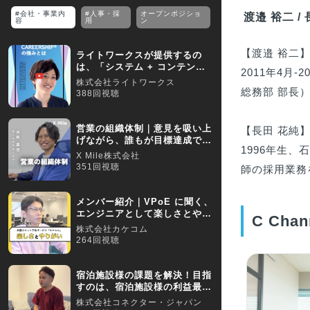
#会社・事業内
#人事・採
オープンポジショ
渡邉 裕二 /
容
用
ン
【渡邉 裕二】
ライトワークスが提供するの
は、「システム + コンテンツ
2011年4月-
+ サービス」です
株式会社ライトワークス
総務部 部長）→2
388回視聴
営業の組織体制｜意見を吸い上
【長田 花純】
げながら、誰もが目標達成でき
1996年生
る組織作りを目指す
X Mile株式会社
351回視聴
師の採用業務
メンバー紹介｜VPoE に聞く、
エンジニアとして楽しさとやり
C Ch
がいとは？
株式会社カケコム
264回視聴
宿泊施設様の課題を解決！目指
すのは、宿泊施設様の利益最大
化／【採用動画】
株式会社コネクター・ジャパン