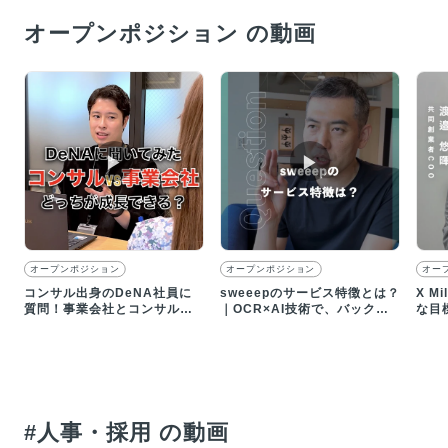
オープンポジション の動画
▶︎
▶︎
オープンポジション
オープンポジション
オー
コンサル出身のDeNA社員に
sweeepのサービス特徴とは？
X M
質問！事業会社とコンサルど
｜OCR×AI技術で、バックオ
な目
っちが成長できる？
フィスDXに挑む
方、
#人事・採用 の動画