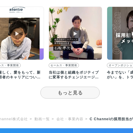
▶︎
▶︎
ルス・事業開発
セールス・事業開発
オープンポジショ
厳しく、愛をもって、新
当社は個と組織をポジティブ
今までない「
用者のキャリアについて
に変革するチェンジエージェ
がい」を、ト
になって考え、導きま
ントグループです
で見つけてみ
もっと見る
Channel株式会社
動画一覧
会社・事業内容
C Channelの採用