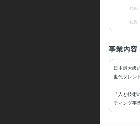
代表
社員
事業内容
日本最大級の
世代タレント
「人と技術
ティング事