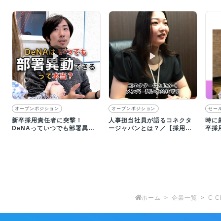
▶︎
▶︎
オープンポジション
オープンポジション
セー
新卒採用責任者に突撃！
人事担当社員が語るコネクタ
時に
DeNAっていつでも部署異動
ージャパンとは？／【採用動
卒採
できるってホント？
画】
一緒
す。
ホーム
企業一覧
C 