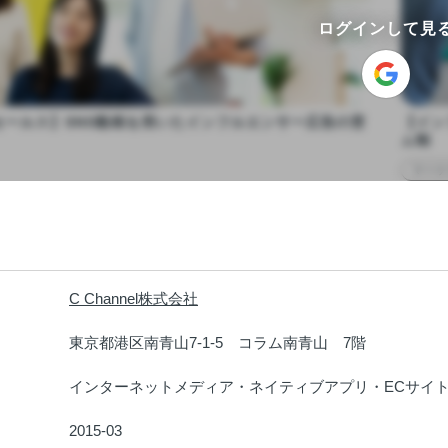
ログインして見
セールス】SNS動画を用いたインフルエンサー広告の営
【イン
ム制
マーケ
C Channel株式会社
：
東京都港区南青山7-1-5　コラム南青山　7階
：
インターネットメディア・ネイティブアプリ・ECサイ
：
2015-03
：