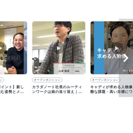
▶︎
▶︎
▶︎
ン
オープンポジション
オープンポジション
ポイント】新し
カラダノート社長のルーティ
キャディが求める人物像
組む姿勢とメン
ンワークは娘の送り迎え｜採
難な課題・高い目標にワ
がウリ！
用動画
クする挑戦者求む！