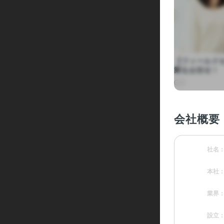
【フィールド
業をお任せ！
会社概要
社名
本社
業界
設立