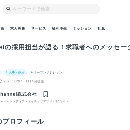
動画
求人募集
サービス
福利厚生
ミッション
社風
annelの採用担当が語る！求職者へのメッセー
# 人事・採用
オープンポジション
2026/08/07
1114回視聴
ELのディ
IIT出身のエンジニア
ママタス営業メンバ
ママタス編集部メン
語る！仕
が語る！C Channel
ーが語る！ママと企
バーが語る！C
Channel株式会社
いとは？
の面白いところは？
業の架け橋を作る醍
Channelの入社理由
ターネットメディア・ネイティブアプリ・ECサイト
醐味
とは？
のプロフィール