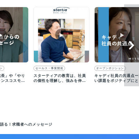
▶︎
▶︎
▶︎
ン
セールス・事業開発
オープンポジション
成長」や「やり
スターティアの教育は、社員
キャディ社員の共通点ー
ランスコスモス
の個性を理解し、強みを伸ば
い課題をポジティブにと
ませんか。
すことで成果に繋げていく
え、泥臭く現場に入り込
人
担当が語る！求職者へのメッセージ