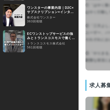
①「はやく動く
ワンスターの事業内容｜D2C×
はやく行動し
サブスクリプション×インター
ネット広告
株式会社ワンスター
363回視聴
②「三方よし」
ユーザー、パ
ECワンストップサービスの強
みとトランスコスモスで働くメ
それぞれにお
リットをご紹介します
トランスコスモス株式会社
561回視聴
③「やりきる」
困難な状況にあっ
求人募