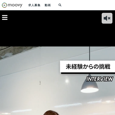
求人募集
動画
ランナー
クリエイティブディ
ワンスターの事業内
マネージャーとして
｜広告運
レクターの仕事内容
容｜D2C×サブスク
のやりがい｜仕事を
売上最大
｜多岐に渡るクリエ
リプション×インタ
通じて人として成長
ョン
イティブを制作・提
ーネット広告
し、幸せになって欲
案
しい