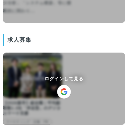
タ分析」「システム構築」等に横
断的に関わり...

求人募集
ログインして見る
【2026新卒】総合職｜平均顧
客数1.3社「伴走型」のデジタ
ルマーケ支援
マーケティング・広報・PR