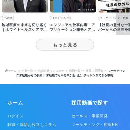
その他
ITエンジニア
マーケティング・広報
地域医療の未来を切り拓く
エンジニアの仕事内容－ア
【社長の意外な一
｜ホワイトヘルスケアでの
プリケーション開発とアル
バーからの意見を
仕事のやりがい
ゴリズム開発のチームがあ
吸い上げてくれる
ります
もっと見る
ホーム
企業一覧
株式会社ワンスター
動画一覧
社風・雰囲気
マーケティン
グ未経験からの挑戦｜ 未経験でもやる気があれば、チャレンジできる環境
ホーム
採用動画で探す
ログイン
セールス・事業開発
転職・就活お役立ちコラム
マーケティング・広報PR