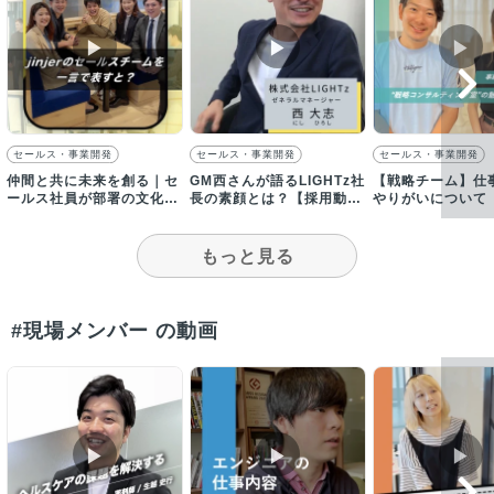
▶︎
▶︎
▶︎
セールス・事業開発
セールス・事業開発
セールス・事業開発
仲間と共に未来を創る｜セ
GM西さんが語るLIGHTz社
【戦略チーム】仕
ールス社員が部署の文化を
長の素顔とは？【採用動
やりがいについて
一言で表す！
画】
もっと見る
#現場メンバー の動画
▶︎
▶︎
▶︎