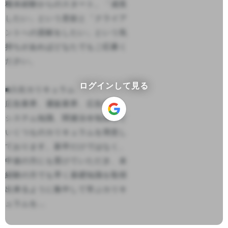
種未経験からのスタート。「成長
したい」という意欲と「クライア
ントへの貢献をしたい」という気
持ちがあればどなたでもご応募く
ださい。

ログインして見る
■入社カリキュラム

広告業界、通販業界、広告用語、
システム知識、関連法令知識など
いくつものカリキュラムを用意し
ております。新卒だけではなく、
中途の方にも受けていただき、未
経験の方でも早く基礎知識を取得
出来るように集中して学ぶカリキ
ュラムを...
