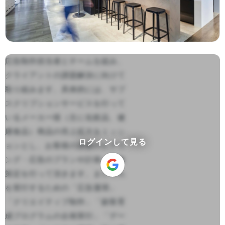
広告制作担当者とチームを組み、
クライアントの課題解決に向けて
取り組みます。具体的には、サブ
スクリプションサービスを行って
いるメーカー様（主に化粧品、健
康食品）商品の売上拡大をミッシ
ログインして見る
ョンとし、お客様の課題のヒアリ
ング・広告のプランや計画・戦略
策定を行って頂きます。またそれ
を実行するための「広告運用」
「クリエイティブ制作」「顧客育
成プログラムの企画実行」「デー