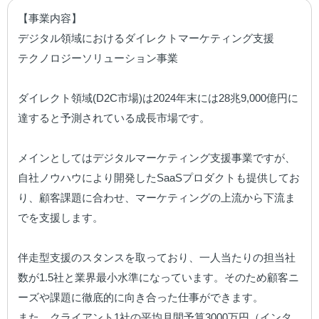
【事業内容】

デジタル領域におけるダイレクトマーケティング支援

テクノロジーソリューション事業

ダイレクト領域(D2C市場)は2024年末には28兆9,000億円に
達すると予測されている成⻑市場です。

メインとしてはデジタルマーケティング⽀援事業ですが、
⾃社ノウハウにより開発したSaaSプロダクトも提供してお
り、顧客課題に合わせ、マーケティングの上流から下流ま
でを支援します。

伴⾛型⽀援のスタンスを取っており、⼀⼈当たりの担当社
数が1.5社と業界最⼩⽔準になっています。そのため顧客ニ
ーズや課題に徹底的に向き合った仕事ができます。

また、クライアント1社の平均⽉間予算3000万円（インタ