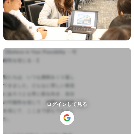
【Believe in Your Possibility －可
能性を信じる－】

私たちは、いつも挑戦をくり返し
てきました。どんなに苦しい状況
にあろうとも常に前を向き、自分
の可能性を信じて、仲間の可能性
ログインして見る
を信じて、ここまで歩んできまし
た。
