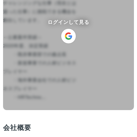
チャレンジングな仕事（現在とは
違った仕事）に挑戦できる機会を
創出しています。

ログインして見る
～公募案件実績～

2020年度、決定実績

　　・既存事業部での拠点長

　　・新規事業での人材ビジネス
プレイヤー

　　・海外事業会社での人材ビジ
ネスプレイヤー

　　・HRTechno...

会社概要