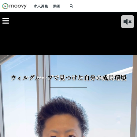
求人募集
動画
当からの
新卒１年目で経験し
ウィルグループは業
 〜お互
た苦労と、それでも
務外でもチャレンジ
採用（就
乗り越えられた仲間
する社員を応援して
ましょ
の存在
くれる文化がありま
す