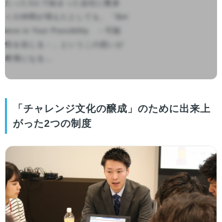
たった3人で始まった会社に数多
くの仲間が増えたとしても、「Bel
ieve in Your Possibility　－可能
性を信じる－」というこの想いが
希薄になる...

「チャレンジ文化の醸成」のために出来上
がった2つの制度