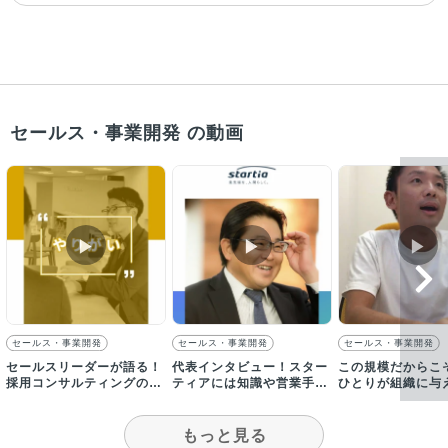
セールス・事業開発 の動画
▶︎
▶︎
▶︎
セールス・事業開発
セールス・事業開発
セールス・事業開発
セールスリーダーが語る！
代表インタビュー！スター
この規模だからこ
採用コンサルティングの魅
ティアには知識や営業手法
ひとりが組織に与
力とは？
を共有する文化が根付いて
が大きい！｜求人
います
タビュー
もっと見る