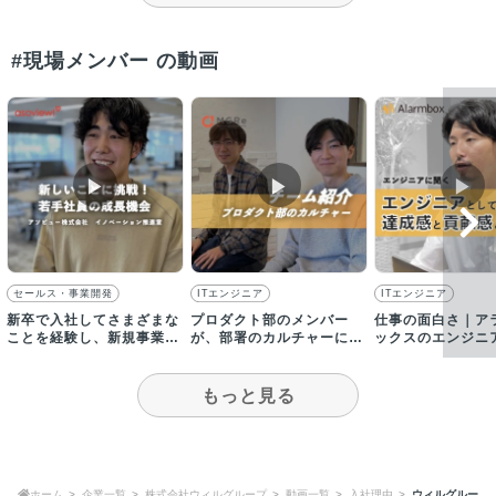
#現場メンバー の動画
▶︎
▶︎
▶︎
セールス・事業開発
ITエンジニア
ITエンジニア
新卒で入社してさまざまな
プロダクト部のメンバー
仕事の面白さ｜ア
ことを経験し、新規事業開
が、部署のカルチャーにつ
ックスのエンジニ
発に挑戦！
いて語る！
感じる達成感・貢
は？
もっと見る
ホーム
企業一覧
株式会社ウィルグループ
動画一覧
入社理由
ウィルグルー