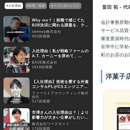
#入社理由
#社長・役員
オープンポジション
畠田 拓 - 
Why me？｜前職で感じてた
会計事務所勤
B2B決済に関わる課題を、テク
ノロージーの力で解決
サービス品質
sweeep株式会社
303回視聴
審査委員時代
在学中に学初ベ
入社理由｜私が戦略ファームの
町のお店のお
A.T. カーニーを辞めて、
BASEに入社した理由
BASE株式会社
1619回視聴
洋菓子店
【入社理由】技術を愛する外資
コンサルPLがCSエンジニアへ
転身した理由
ファーストアカウンティング株式
会社
517回視聴
市澤さんの入社理由は？｜より
影響力が大きい仕事がしたいと
考え転職
株式会社ワークサイド
174回視聴