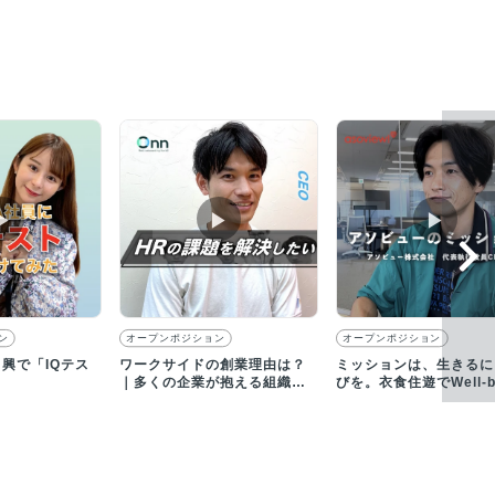
▶︎
▶︎
▶︎
ン
オープンポジション
オープンポジション
即興で「IQテス
ワークサイドの創業理由は？
ミッションは、生きるに
！
｜多くの企業が抱える組織課
びを。衣食住遊でWell-b
題を解決したい！
な社会を推進します