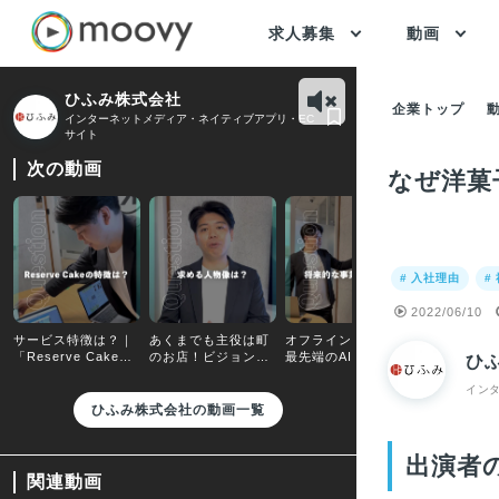
求人募集
動画
ひふみ株式会社
企業トップ
インターネットメディア・ネイティブアプリ・EC
サイト
次の動画
なぜ洋菓
# 入社理由
#
2022/06/10
サービス特徴は？｜
あくまでも主役は町
オフラインデータ×
「Reserve Cake」
のお店！ビジョンは
最先端のAI技術によ
ひ
で町のケーキ屋さん
大きく、仕事はコツ
り、ID-POSの利活
の収益向上を支援
コツと
用を普及する！
イン
ひふみ株式会社の動画一覧
出演者
関連動画