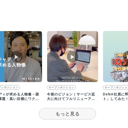
▶︎
▶︎
プンポジション
オープンポジション
オープンポジショ
ディが求める人物像－困
今後のビジョン｜サービス拡
DeNA社員に
課題・高い目標にワクワ
大に向けてフルリニューアル
ト」してみた
る挑戦者求む！
する0→1メンバー募集
もっと見る