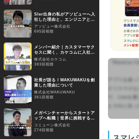
SIer出身の私がアソビューへ入
社した理由と、エンジニアとし
て今実現したいこと
アソビュー株式会社
695回視聴
メンバー紹介｜カスタマーサク
セスに聞く、カケコムに入社し
た理由とは？
株式会社カケコム
「Reserv
383回視聴
アプリを使っ
社長が語る！WAKUWAKUを創
業した理由について
クリスマスな
株式会社WAKUWAKU
で、Line
361回視聴
とそれに合った商
メガベンチャーからスタートア
ップへ転職｜世界に挑戦するプ
ロダクトを作りたい！
コミューン株式会社
274回視聴
スマレ