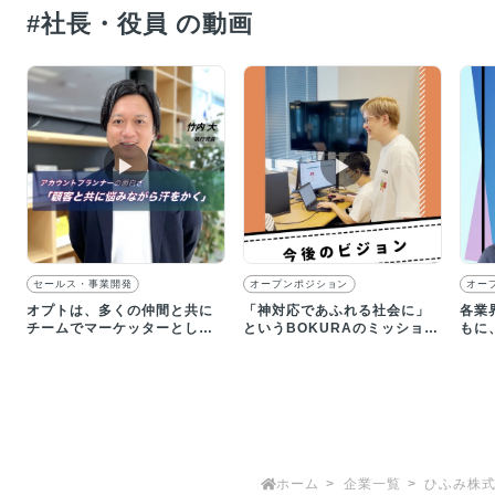
#社長・役員 の動画
▶︎
▶︎
セールス・事業開発
オープンポジション
オー
オプトは、多くの仲間と共に
「神対応であふれる社会に」
各業
チームでマーケッターとして
というBOKURAのミッション
もに
成長していける環境です
に込めた代表の想い
にイ
す
ホーム
企業一覧
ひふみ株