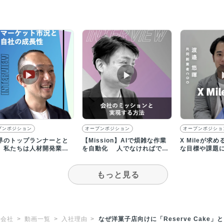
▶︎
▶︎
プンポジション
オープンポジション
オープンポジショ
界のトップランナーとと
【Mission】AIで煩雑な作業
X Mileが求
、私たちは人材開発業界
を自動化 人でなければでき
な目標や課題
ノベーションを起こしま
ない創造的な仕事へ
方、お待ちし
もっと見る
式会社
動画一覧
入社理由
なぜ洋菓子店向けに「Reserve Cak