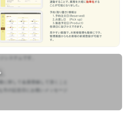
レジシステムです。

る
。

様に対して会員登録して頂くこと
切な方の記念日にお祝いメッセージ