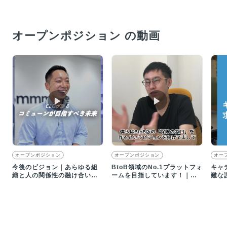
オープンポジション の動画
▶︎
▶︎
オープンポジション
オープンポジション
オー
今後のビジョン｜あらゆる組
BtoB領域のNo.1プラットフォ
キャ
織と人の関係性の融け合いを
ームを目指しています！｜求
難な
促し、可能性を解き放ちた
人動画インタビュー
クす
い！