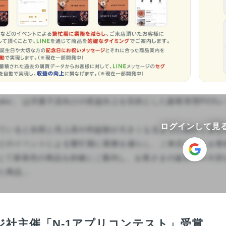
e Cake」 は洋菓子店向けの収益向上を目的とした顧客管理POS
ログインして見
ていると自然と売上高や利益額が大きくなるように設計しました
どのイベントによる繁忙期に業務を減らし、ご来店頂いたお客
を通じて新発売の商品を的確にご案内し、お客さまの誕生日や大
品...

ジ社主催「N-1アプリコンテスト」受賞