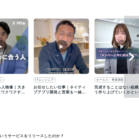
▶︎
▶︎
▶︎
ン
ITエンジニア
セールス・事業開発
める人物像｜大き
お任せしたい仕事｜ネイティ
完成することはない組織
にワクワクする
ブアプリ開発と営業を一緒に
う作り上げていくかとい
てます！
進めていただける方を募集！
事にやりがいを感じてい
e」というサービスをリリースしたのか？