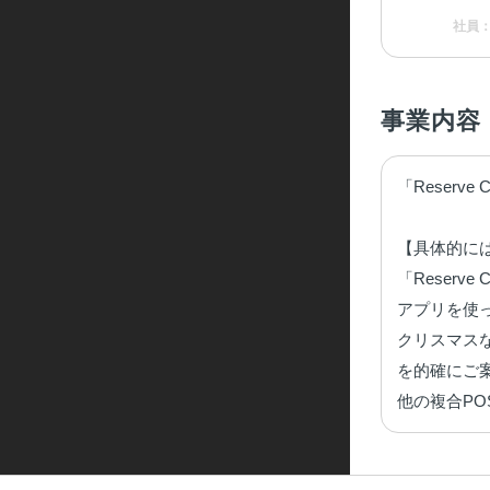
社員
事業内容
「Reserve
【具体的には
「Reser
アプリを使
クリスマス
を的確にご
他の複合P