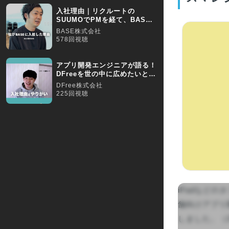
入社理由｜リクルートの
SUUMOでPMを経て、BASE
に入社した理由とは
BASE株式会社
578回視聴
アプリ開発エンジニアが語る！
DFreeを世の中に広めたいと考
え、入社を決める
DFree株式会社
225回視聴
iPadなど
舗向けアプリ
しました。（2