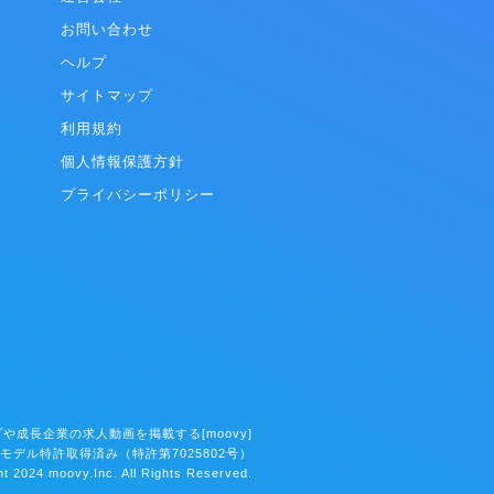
医療機器業界など）の部品調達において
お問い合わせ
安定な受発注、発注や見積にかかる手間、
ストや生産側の赤字比率の高さなど、発注
ヘルプ
注側双方に様々な社会課題がありました。
サイトマップ
を解決すれば、日本国内にとどまらず、世
メーカーがより付加価値の高い仕事に注力
利用規約
モノづくり産業全体が持つポテンシャルを
個人情報保護方針
発揮できると考えました。そこから、キャ
、特注品の発注者と全国の加工会社を自動
プライバシーポリシー
テクノロジーを用いてつなげるサービス
DDi」を、世界に先駆けて開発しました。
先（一部抜粋）】 パナソニック株式会社、
工業株式会社、YKK株式会社、安川情報シ
株式会社、DELL EMC、住友重機械工業株
、イケア・ジャパン株式会社、中部電力株
、理化学研究所、産業総合技術研究所、東
、その他多数（6,000社超）
や成長企業の求人動画を掲載する[moovy]
モデル特許取得済み（特許第7025802号）
t 2024 moovy.Inc. All Rights Reserved.