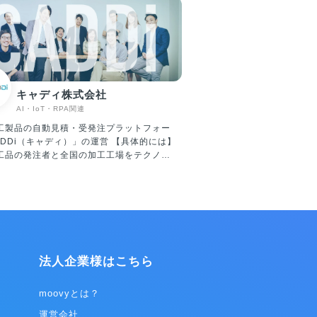
キャディ株式会社
AI・IoT・RPA関連
工製品の自動見積・受発注プラットフォー
Di（キャディ）」の運営 【具体的には】
工品の発注者と全国の加工工場をテクノロ
つなげる日本初のサービス。メーカーの持
データを解析し、瞬時に見積を提供。最適
を自動で特定し、高品質な加工品を低価格
。 【製造業における社会課題を
ロジーによって解決する】 製造業は、180
模の国内総生産額を誇る、日本の基幹産業
実は、その内の120兆円程度が、部品調達
法人企業様はこちら
るコストによって占められています。 これ
きな比率を占めているにも関わらず、調達
は100年以上大きなイノベーションが起き
moovyとは？
。 なかでも、全体の約3分の1を
運営会社
多品種少量生産業界（大型輸送機器、産業