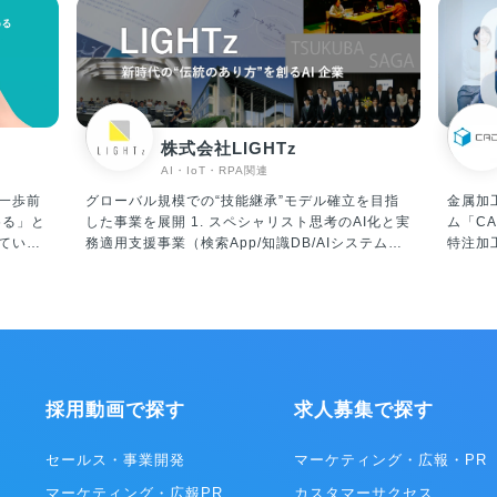
株式会社LIGHTz
AI・IoT・RPA関連
一歩前
グローバル規模での“技能継承”モデル確立を目指
金属加
した事業を展開 1. スペシャリスト思考のAI化と実
ム「CAD
ていま
務適用支援事業（検索App/知識DB/AIシステム構
特注加
音波セン
築） 2. ナレッジ配信/教育事業（サブスクリプシ
ジーで
尿のタ
ョン / ブロックチェーン） 3. デジタルファブリケ
つ図面
できる
ーション事業（工場IoT, Digital Triplet） 4. スポ
な工場
ーツ×AI事業（シミュレーション / パフォーマンス
で安定供給します
ンサーで
分析） 5. web-GUI事業（Re-Cognitive
テクノ
部に装
Design）
兆円規
連携し
です。
採用動画で探す
求人募集で探す
す。介
にかか
に悩む
ほど大
に対し
分野で
セールス・事業開発
マーケティング・広報・PR
とがで
てきませんでした
マーケティング・広報PR
カスタマーサクセス
お子様
占める