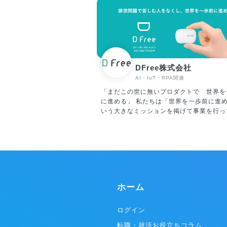
DFree株式会社
AI・IoT・RPA関連
「まだこの世に無いプロダクトで 世界を
に進める」 私たちは「世界を一歩前に進める」と
いう大きなミッションを掲げて事業を行っ
す。 私たちのプロダクト「DFree」は超
サーを用いて膀胱の変化を捉えることで排
イミングを事前にスマートデバイスに通知
世界初となる排泄予測デバイスです。
【「DFree」とは？】 DFreeは超音波セ
膀胱の膨らみを測定できるデバイスを下腹
着し、スマートフォンやタブレットなどに
ホーム
てトイレのタイミングなどをお知らせしま
護が必要なお年寄りや障がい者などトイレ
方々の悩みを解決でき、介護をしている方
ログイン
ても、事前にトイレのタイミングを知るこ
転職・就活お役立ちコラム
きます。この他にも、介護だけではなく、