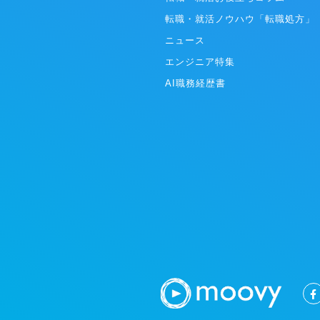
のトイレトレーニングとしてもご利用いた
転職・就活ノウハウ「転職処方」
います。 「DFree」は、介護分野での利用が進ん
でおり、国内だけではなく、世界30ヶ国
ニュース
の問い合わせを受けています。また、多様
エンジニア特集
を必要としている注目のスタートアップ企
す。介護による負担を減らすことで社会保
AI職務経歴書
抑制に寄与するとともに、世界初の超音波
ため、その技術とそれから得られる貴重な
を基に世界に展開していきます。