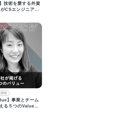
】技術を愛する外資
LがCSエンジニアへ
由
業開発
lue】事業とチーム
る５つのValueを