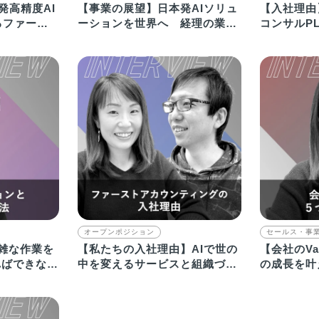
発高精度AI
【事業の展望】日本発AIソリュ
【入社理由
るファース
ーションを世界へ 経理の業務
コンサルP
課題を解決していく
転身した理
オープンポジション
セールス・事
で煩雑な作業を
【私たちの入社理由】AIで世の
【会社のVa
ればできない
中を変えるサービスと組織づく
の成長を叶え
りへの挑戦が魅力
ご紹介！