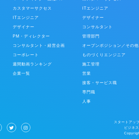
だいて
機械、
カスタマーサクセス
ITエンジニア
は、不
以上から
ITエンジニア
デザイナー
調達コ
な人材
側・受
デザイナー
コンサルタント
業で
これら
障費の
界中の
PM・ディレクター
管理部門
機器の
でき、
コンサルタント・経営企画
オープンポジション／その他
データ
最大限
ディは
コーポレート
ものづくりエンジニア
見積の
週間動画ランキング
施工管理
「CA
【取引
企業一覧
営業
川崎重
ステム
接客・サービス職
式会社
専門職
式会社
京大学
人事
スタートアップ
ビジネス
Copyrigh