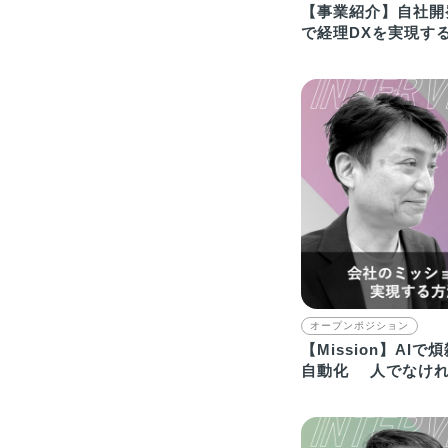
【事業紹介】自社開
で経理DXを実現す
トアカウンティング
オープンポジション
【Mission】AI
自動化 人でなけ
創造的な仕事へ