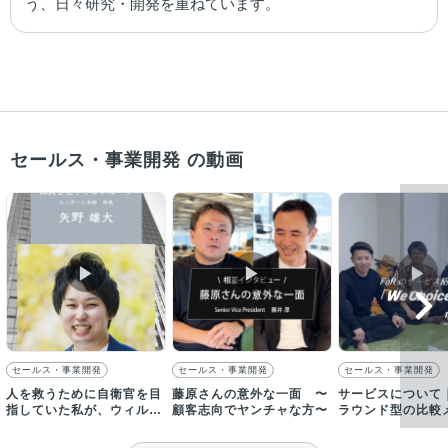
う、日々研究・開発を重ねています。
セールス・事業開発 の動画
▶︎
▶︎
▶︎
セールス・事業開発
セールス・事業開発
セールス・事業開発
人を救うために自衛官を目
藤原さんの意外な一面 〜
サービスについて
指していた私が、ウィルグ
顧客志向でヤンチャな方〜
ラウンド型の比較
ループに入社した理由
で日本一を目指す