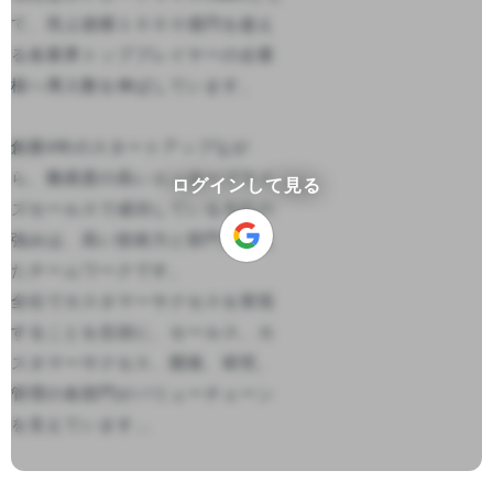
て、売上規模１０００億円を超え
る各業界トッププレイヤーの企業
様へ導入数を伸ばしています。

創業4年のスタートアップなが
ら、難易度の高いエンタープライ
ログインして見る
ズセールスで成功している当社の
強みは、高い技術力と部門を超え
たチームワークです。

全社でカスタマーサクセスを実現
することを念頭に、セールス、カ
スタマーサクセス、開発、研究、
管理の各部門がバリューチェーン
を支えています...
