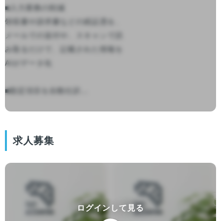
■入力業務の削減

領収書や請求書などの紙証憑を、
メールでの送付や、スキャンで読
み取るだけで、記載された情報を
AIがデータ化

■勘定項目を自動仕訳...

求人募集
ログインして見る