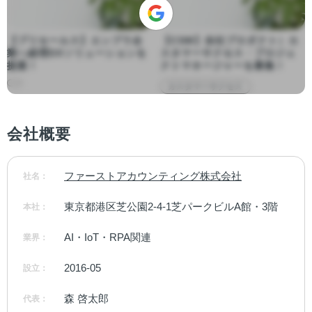
【プリセールス】エンプラ企
【CSM】自社プロダクト）カ
業へ経理DXソリューションを
スタマーサクセス・プロジェ
提案！
クトマネージャーを募集！
カスタマーサクセス
会社概要
ファーストアカウンティング株式会社
社名：
東京都港区芝公園2-4-1芝パークビルA館・3階
本社：
AI・IoT・RPA関連
業界：
2016-05
設立：
森 啓太郎
代表：