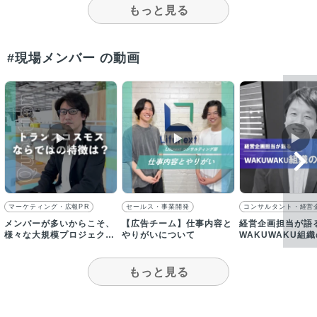
もっと見る
#現場メンバー の動画
▶︎
▶︎
▶︎
マーケティング・広報PR
セールス・事業開発
コンサルタント・経営
メンバーが多いからこそ、
【広告チーム】仕事内容と
経営企画担当が語
様々な大規模プロジェクト
やりがいについて
WAKUWAKU組
にも安心して参画できます
ついて
もっと見る