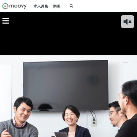
求人募集
動画
ャーの想
【会社のValue】事
【事業の展望】日本
【事業紹介】自社開
【私
業務を効率
業とチームの成長を
発AIソリューション
発高精度AIで経理DX
由】
様にもっ
叶える５つのValue
を世界へ 経理の業
を実現するファース
える
しんで頂
をご紹介！
務課題を解決してい
トアカウンティング
づく
く
力