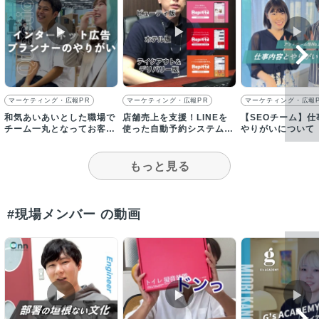
▶︎
▶︎
▶︎
マーケティング・広報PR
マーケティング・広報PR
マーケティング・広報
和気あいあいとした職場で
店舗売上を支援！LINEを
【SEOチーム】仕
チーム一丸となってお客様
使った自動予約システム
やりがいについて
の課題解決をしています！
「リピッテ」／【採用動
画】
もっと見る
#現場メンバー の動画
▶︎
▶︎
▶︎