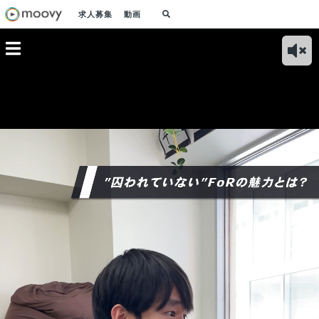
求人募集
動画
”｜FoR
私の入社理由｜マー
サービスについて｜
事業の強み｜各領域
社内
くる3つ
ケティング未経験で
チーム
で使われるメディア
ノベ
？
FoRに入社したワケ
「ONEcosme」でコ
プラットフォームを
書？
スメの研究に出かけ
目指す！
ニー
ることも！？
度！