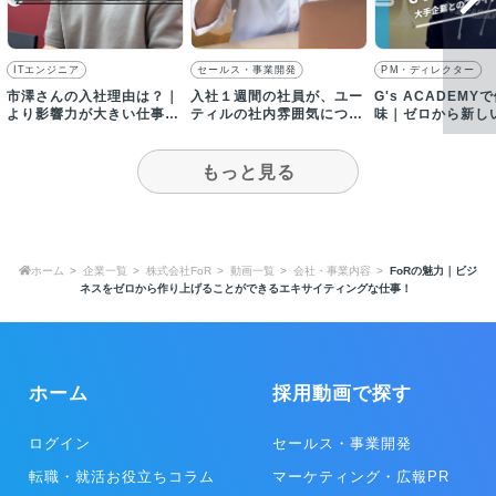
ITエンジニア
セールス・事業開発
PM・ディレクター
市澤さんの入社理由は？｜
入社１週間の社員が、ユー
G's ACADEMY
より影響力が大きい仕事が
ティルの社内雰囲気につい
味｜ゼロから新し
したいと考え転職
て語る｜求人動画インタビ
創ることに携われ
ュー
もっと見る
ホーム
企業一覧
株式会社FoR
動画一覧
会社・事業内容
FoRの魅力｜ビジ
ネスをゼロから作り上げることができるエキサイティングな仕事！
ホーム
採用動画で探す
ログイン
セールス・事業開発
転職・就活お役立ちコラム
マーケティング・広報PR