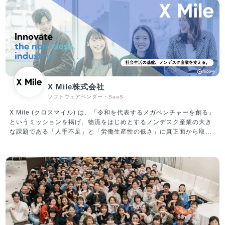
X Mile株式会社
ソフトウェアベンダー・SaaS
X Mile (クロスマイル) は、「令和を代表するメガベンチャーを創る」
というミッションを掲げ、物流をはじめとするノンデスク産業の大き
な課題である「人手不足」と「労働生産性の低さ」に真正面から取り
組んでいます。 運輸、建設、製造、自動車、小売、警備等、ノンデス
ク産業の市場規模は合計100兆円にも上り、「人材プラットフォーム
事業」と「ITプラットフォーム事業」を軸に事業を推進しています。
①人材プラットフォーム事業 転職したいノンデスクワーカーと企業と
を結びつけるサービスを提供中。現在展開しているサービスは、ノン
デスク事業者向けの人材採用システム『X Work（クロスワーク）』、
物流・自動車整備・建設領域に特化したエージェントの『ドライバー
キャリア』『整備士キャリア』『建職キャリア』を運営しています。
現在、5,000社以上のクライアントと取引しており、業界トップクラ