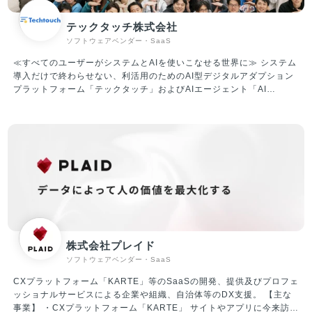
スの各社からも厚い信頼を寄せられいます。業界に先駆けて成果報酬
型サービスを実施し、導入のしやすさから新たなクライアントを獲得
テックタッチ株式会社
し急成長を果たしています。 ②ITプラットフォーム（SaaS）事業 X
ソフトウェアベンダー・SaaS
Mile社は、人材プラットフォーム事業で5,000以上のお客様と取引を
進めてまいりました。ノンデスク産業は、紙やFAXなど非効率な業務
≪すべてのユーザーがシステムとAIを使いこなせる世界に≫ システム
体制の中小企業が大多数であり、社内のIT人材も不足しているのが課
導入だけで終わらせない、利活用のためのAI型デジタルアダプション
題となっています。 当社は、ノンデスク事業者向けのSaaS開発提供
プラットフォーム「テックタッチ」およびAIエージェント「AI
により、生産性向上・労働時間短縮を促進していきます。
Central Voice」 の企画・開発・運営・販売を行っています。 「テッ
クタッチ」は、ユーザーが十分に使いこなせていないシステムにナビ
ゲーションを表示させ、利活用を促進していくプラットフォームで
す。 対象システムの利用状況を可視化したうえで、ナビゲーションに
よるUI改善や自動操作による生産性改善など、アジャイルなDXを現場
主導でリードすることができ、主に従業員数千人～数万人のエンター
プライズ企業様を中心にご導入いただいています。 ▼テックタッチの
機能紹介（一例） ・どのタイミングで何を入力すればいいのかをス
テップごとに教えてくれる ・入力ミスを事前に検知（半角／全角、
(株)／株式会社など） ・分析機能を用いて、どれくらいの社員が、
どの項目で躓いているのかが分かる ・自動入力機能で顧客のIDを間
株式会社プレイド
違いなく入力（ダブルチェックが不要に） ▼資金調達情報 2019年6
ソフトウェアベンダー・SaaS
月 シード調達：1.2億円 2020年6月 シリーズA調達：5億円 2023
年1月 シリーズB調達：17.8億円 ※累計調達額は24億円 ▼社内の雰
CXプラットフォーム「KARTE」等のSaaSの開発、提供及びプロフェ
囲気/特徴 ・大人な雰囲気のスタートアップ！メリハリつけた働き方
ッショナルサービスによる企業や組織、自治体等のDX支援。 【主な
が可能 周りへの配慮を大切にした、優しいメンバーが揃っており、気
事業】 ・CXプラットフォーム「KARTE」 サイトやアプリに今来訪し