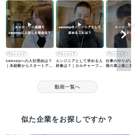
▶︎
▶︎
▶︎
ITエンジニア
ITエンジニア
ITエンジニア
sweeepへの入社理由は？
エンジニアとして求める人
仕事のやりがい
｜未経験からスタートアッ
材像は？｜カルチャーフィ
様の喜ぶ姿に直
プへエンジニア転職したワ
ットと成長意欲がある方を
とでチームに好
ケ
募集！
れる
動画一覧へ
似た企業をお探しですか？