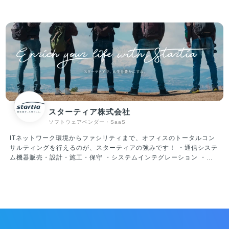
持ちよく働ける環境です。 仕事においては真剣に向き合いますが、楽
ている人をリアルタイムに解析、可視化。顧客理解からパーソナライ
しいことが大好きなメンバーばかりです。 平均年齢は34歳、既婚者が
ズまでを一気通貫で実装できる、CX(顧客体験)プラットフォームで
約60％、子育て中社員が35％超えと、大人な雰囲気のスタートアップ
す。 ・「STUDIO ZERO」 STUDIO ZEROとは、各産業のフラッグ
です。 そのため、休日出勤・過度な残業など無理なスケジュールで業
シップとなる事例を創出する事業開発組織です。 日本を代表する大企
務を進めていくことはありません。 ・働く環境／スキルアップ ・大
業や地域経済を支える中小企業、スタートアップ企業、行政・公的機
手金融、外資コンサル、メガベンチャー、スタートアップ経営者な
関などのパートナーと共に、データを活用した顧客視点での新規事業
ど、様々なバックグラウンドを持つメンバーが当社には集まっていま
創出や既存事業の変革を目指しています。 ・「PLAID ALPHA」 これ
す。 当然ながら自律性、主体性が強く求められる環境ではあるのです
までプレイドが積み上げてきた体験設計やテクノロジー・データ活用
が、そのような環境だからこそ、全員が「会社のオーナーである」と
に係る知見･経験に基づき、CX変革に向けた全体計画/設計から実行ま
いう思いを持ち、プロダクト開発だけではなく、組織作りにも積極的
でを一気通貫で支援するサービスです。 ・「PLAID Ecosystem」 膨
に関わる風土ができています。
大なカスタマーデータをリアルタイムに解析できるKARTEのテクノロ
スターティア株式会社
ジーをAPIとして解放。事業を加速するためのソリューションを開発
ソフトウェアベンダー・SaaS
提供しています。
ITネットワーク環境からファシリティまで、オフィスのトータルコン
サルティングを行えるのが、スターティアの強みです！ ・通信システ
ム機器販売・設計・施工・保守 ・システムインテグレーション ・セ
キュリティ対策 ・OA機器販売・設計・施工・保守メンテナンス ・電
力小売、LED照明、空調機器の販売、電子ブレーカーの販売 ・Webサ
イトの企画・制作 ・Web集客のコンサルティング