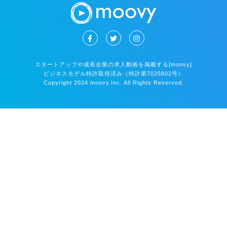
スタートアップや成長企業の求人動画を掲載する[moovy]
ビジネスモデル特許取得済み（特許第7025802号）
Copyright 2024 moovy.Inc. All Rights Reserved.