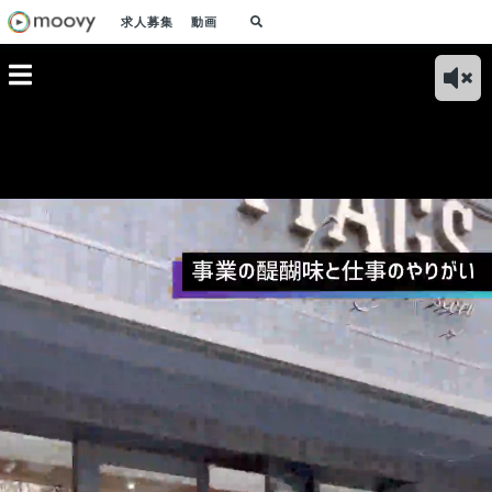
求人募集
動画
KU鎌田社
マーケティング責任
経営企画担当が語
オフィスツアー！
現場
一面につ
者が語る！仕事内容
る！WAKUWAKU組
WAKUWAKUの東京
語る
とやりがいについて
織の魅力について
オフィスをご紹介
のミ
て