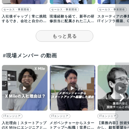
セールス・事業開発
セールス・事業開発
セールス・事業開発
入社後ギャップ｜常に挑戦
現場経験を経て、新卒の研
スターティアの事
するでき、会社と自分の成
修担当に配属された二人
ITインフラ構築、
長を感じられる環境
が、仕事のやりがいを語
などIT全般の悩み
る！
ます
もっと見る
#現場メンバー の動画
▶︎
▶︎
▶︎
ITエンジニア
ITエンジニア
ITエンジニア
入社理由｜スタートアップ
メガベンチャーからスター
【業務内容】技術
のX Mileにエンジニアとし
トアップへ転職｜世界に挑
かし、顧客要望を