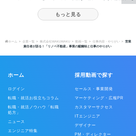
て入社したワケ
戦するプロダクトを作りた
したプロダクトの
い！
献する
もっと見る
ホーム
企業一覧
株式会社WAKUWAKU
動画一覧
仕事内容・やりがい
営業
責任者が語る！「リノベ不動産」事業の醍醐味と仕事のやりがい
ホーム
採用動画で探す
ログイン
セールス・事業開発
転職・就活お役立ちコラム
マーケティング・広報PR
転職・就活ノウハウ「転職
カスタマーサクセス
処方」
ITエンジニア
ニュース
デザイナー
エンジニア特集
PM・ディレクター