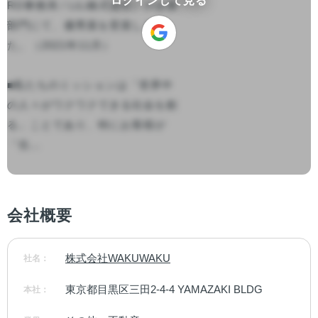
ログインして見る
RD事務局 / LiLi株式会社）の企業
部門にて、優秀賞を受賞しまし
た。（2021年11月）

■私たちのミッションは「世界中
の人々がワクワクできる社会を創
る」ことであり、特にお客様が
「住...

会社概要
株式会社WAKUWAKU
社名：
東京都目黒区三田2-4-4 YAMAZAKI BLDG
本社：