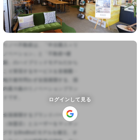
リノベ不動産は、「中古購入＋リ
ノベーション」と「不動産×建
築」のハイブリッドモデルだから
こそ実現するサービスを首都圏・
地方都市問わず全国展開する、国
内最大級のリノベーションブラン
ドです。 

ログインして見る
全国展開するブランドパートナー
（加盟店）とユーザーをマッチン
グするBtoBtoCモデルを確立。オ