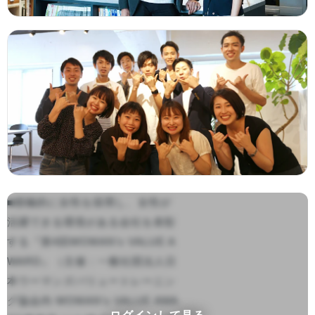
■積極的に女性を採用し、女性が
活躍できる環境がある会社を表彰
する『第4回WOMAN’s VALUE A
WARD』（主催：一般社団法人日
本ウーマンズバリュートレーニン
グ協会内 WOMAN’s VALUE AWA