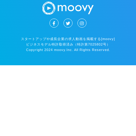
スタートアップや成長企業の求人動画を掲載する[moovy]
ビジネスモデル特許取得済み（特許第7025802号）
Copyright 2024 moovy.Inc. All Rights Reserved.