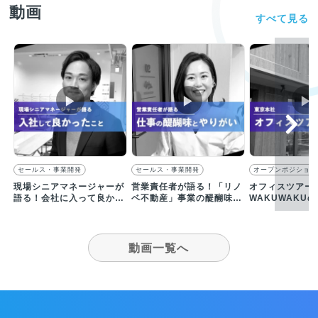
動画
すべて見る
▶︎
▶︎
▶︎
セールス・事業開発
セールス・事業開発
オープンポジション
現場シニアマネージャーが
営業責任者が語る！「リノ
オフィスツアー
語る！会社に入って良かっ
ベ不動産」事業の醍醐味と
WAKUWAKU
たと感じる瞬間について
仕事のやりがい
スをご紹介
動画一覧へ