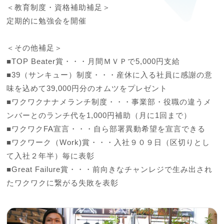
＜教育制度・資格補助補足＞

定期的に勉強会を開催

＜その他補足＞

■TOP Beater賞・・・月間ＭＶＰで5,000円支給

■39（サンキュー）制度・・・産休に入る社員に感謝の意
味を込めて39,000円分のオムツをプレゼント

■ワクワクナナメランチ制度・・・事業部・役職の違うメ
ンバーとのランチ代を1,000円補助（月に1回まで）

■ワクワクFA宣言・・・自ら部署異動希望を宣言できる

■ワクワーク（Work)賞・・・入社９０９日（区切りとし
て入社２年半）毎に表彰

■Great Failure賞・・・前向きなチャンレジで生み出され
たワクワクに繋がる失敗を表彰