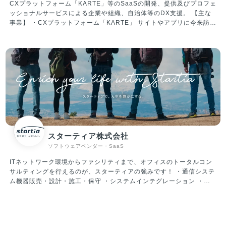
CXプラットフォーム「KARTE」等のSaaSの開発、提供及びプロフェ
囲気/特徴 ・大人な雰囲気のスタートアップ！メリハリつけた働き方
ッショナルサービスによる企業や組織、自治体等のDX支援。 【主な
が可能 周りへの配慮を大切にした、優しいメンバーが揃っており、気
事業】 ・CXプラットフォーム「KARTE」 サイトやアプリに今来訪し
持ちよく働ける環境です。 仕事においては真剣に向き合いますが、楽
ている人をリアルタイムに解析、可視化。顧客理解からパーソナライ
しいことが大好きなメンバーばかりです。 平均年齢は34歳、既婚者が
ズまでを一気通貫で実装できる、CX(顧客体験)プラットフォームで
約60％、子育て中社員が35％超えと、大人な雰囲気のスタートアップ
す。 ・「STUDIO ZERO」 STUDIO ZEROとは、各産業のフラッグ
です。 そのため、休日出勤・過度な残業など無理なスケジュールで業
シップとなる事例を創出する事業開発組織です。 日本を代表する大企
務を進めていくことはありません。 ・働く環境／スキルアップ ・大
業や地域経済を支える中小企業、スタートアップ企業、行政・公的機
手金融、外資コンサル、メガベンチャー、スタートアップ経営者な
関などのパートナーと共に、データを活用した顧客視点での新規事業
ど、様々なバックグラウンドを持つメンバーが当社には集まっていま
創出や既存事業の変革を目指しています。 ・「PLAID ALPHA」 これ
す。 当然ながら自律性、主体性が強く求められる環境ではあるのです
までプレイドが積み上げてきた体験設計やテクノロジー・データ活用
が、そのような環境だからこそ、全員が「会社のオーナーである」と
に係る知見･経験に基づき、CX変革に向けた全体計画/設計から実行ま
いう思いを持ち、プロダクト開発だけではなく、組織作りにも積極的
でを一気通貫で支援するサービスです。 ・「PLAID Ecosystem」 膨
に関わる風土ができています。
大なカスタマーデータをリアルタイムに解析できるKARTEのテクノロ
スターティア株式会社
ジーをAPIとして解放。事業を加速するためのソリューションを開発
ソフトウェアベンダー・SaaS
提供しています。
ITネットワーク環境からファシリティまで、オフィスのトータルコン
サルティングを行えるのが、スターティアの強みです！ ・通信システ
ム機器販売・設計・施工・保守 ・システムインテグレーション ・セ
キュリティ対策 ・OA機器販売・設計・施工・保守メンテナンス ・電
力小売、LED照明、空調機器の販売、電子ブレーカーの販売 ・Webサ
イトの企画・制作 ・Web集客のコンサルティング