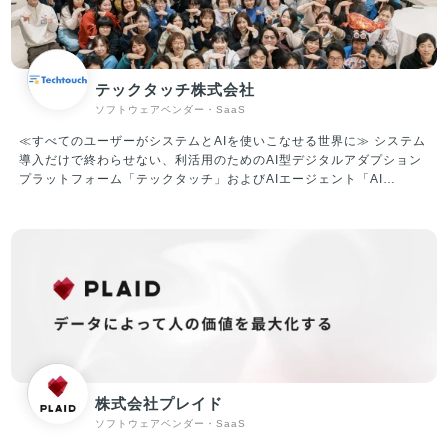
キャリア』『整備士キャリア』『建職キャリア』を運営しています。
現在、5,000社以上のクライアントと取引しており、業界トップクラ
スの各社からも厚い信頼を寄せられいます。業界に先駆けて成果報酬
型サービスを実施し、導入のしやすさから新たなクライアントを獲得
テックタッチ株式会社
し急成長を果たしています。 ②ITプラットフォーム（SaaS）事業 X
ソフトウェアベンダー・SaaS
Mile社は、人材プラットフォーム事業で5,000以上のお客様と取引を
進めてまいりました。ノンデスク産業は、紙やFAXなど非効率な業務
≪すべてのユーザーがシステムとAIを使いこなせる世界に≫ システム
体制の中小企業が大多数であり、社内のIT人材も不足しているのが課
導入だけで終わらせない、利活用のためのAI型デジタルアダプション
題となっています。 当社は、ノンデスク事業者向けのSaaS開発提供
プラットフォーム「テックタッチ」およびAIエージェント「AI
により、生産性向上・労働時間短縮を促進していきます。
Central Voice」 の企画・開発・運営・販売を行っています。 「テッ
クタッチ」は、ユーザーが十分に使いこなせていないシステムにナビ
ゲーションを表示させ、利活用を促進していくプラットフォームで
す。 対象システムの利用状況を可視化したうえで、ナビゲーションに
よるUI改善や自動操作による生産性改善など、アジャイルなDXを現場
主導でリードすることができ、主に従業員数千人～数万人のエンター
プライズ企業様を中心にご導入いただいています。 ▼テックタッチの
機能紹介（一例） ・どのタイミングで何を入力すればいいのかをス
テップごとに教えてくれる ・入力ミスを事前に検知（半角／全角、
(株)／株式会社など） ・分析機能を用いて、どれくらいの社員が、
どの項目で躓いているのかが分かる ・自動入力機能で顧客のIDを間
株式会社プレイド
違いなく入力（ダブルチェックが不要に） ▼資金調達情報 2019年6
ソフトウェアベンダー・SaaS
月 シード調達：1.2億円 2020年6月 シリーズA調達：5億円 2023
年1月 シリーズB調達：17.8億円 ※累計調達額は24億円 ▼社内の雰