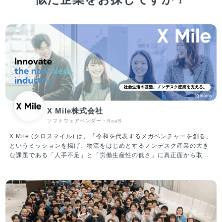
X Mile株式会社
ソフトウェアベンダー・SaaS
X Mile (クロスマイル) は、「令和を代表するメガベンチャーを創る」
というミッションを掲げ、物流をはじめとするノンデスク産業の大き
な課題である「人手不足」と「労働生産性の低さ」に真正面から取り
組んでいます。 運輸、建設、製造、自動車、小売、警備等、ノンデス
ク産業の市場規模は合計100兆円にも上り、「人材プラットフォーム
事業」と「ITプラットフォーム事業」を軸に事業を推進しています。
①人材プラットフォーム事業 転職したいノンデスクワーカーと企業と
を結びつけるサービスを提供中。現在展開しているサービスは、ノン
デスク事業者向けの人材採用システム『X Work（クロスワーク）』、
物流・自動車整備・建設領域に特化したエージェントの『ドライバー