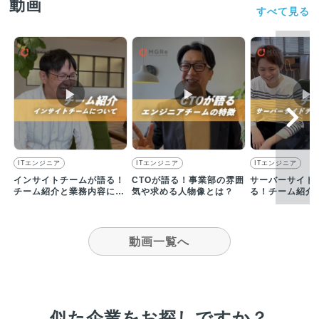
動画
すべて見る
▶︎
▶︎
▶︎
ITエンジニア
ITエンジニア
ITエンジニア
インサイトチームが語る！
CTOが語る！事業部の雰囲
サーバーサイド
チーム紹介と業務内容につ
気や求める人物像とは？
る！チーム紹介
いて
について
動画一覧へ
似た企業をお探しですか？