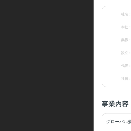
社名
本社
業界
設立
代表
社員
事業内容
グローバル規