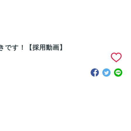
きです！【採用動画】
ば万博のマスコ
LIGHTzの事業を分
安心安全に仕事がで
キャラクター
かりやすく解説！キ
きるように工場の
丸くん」をご紹
ーワードは「汎知
IoT化を目指してい
【採用動画】
化」【採用動画】
ます【採用動画】