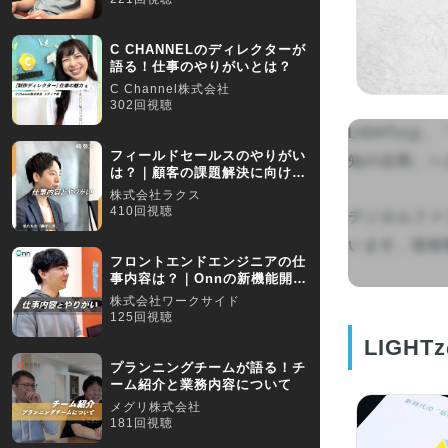
C CHANNELのディレクターが
語る！仕事のやりがいとは？
C Channel株式会社
302回視聴
LIGHTz
フィールドセールスのやりがい
知の活用」へ
は？｜顧客の課題解決に向けて
幅広い提案を行える
株式会社ラクス
410回視聴
デジタルファブ
います。技術熟
フロントエンドエンジニアの仕
事内容は？｜Onnの新機能開
発、機能改修を行う
株式会社ワークサイド
125回視聴
LIGH
プランニングチームが語る！チ
ーム紹介と業務内容について
メグリ株式会社
181回視聴