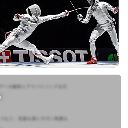
データ解析とアドバイジングを行


る
代につなぐ」支援を基にサガン鳥栖も

