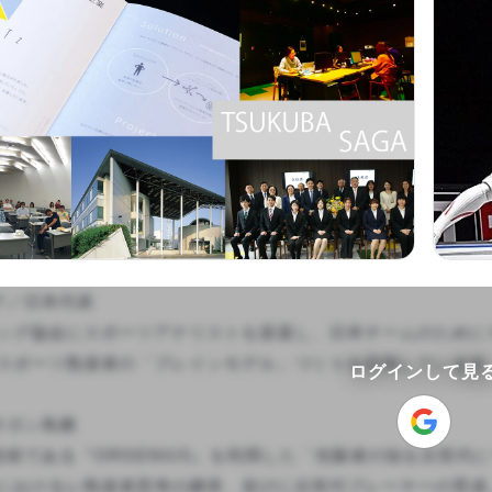
グ／日本代表

ング協会にスポーツアナリストを派遣し、日本チームのために
スポーツ熟達者の「ブレインモデル」づくりを目指しています。
ログインして見
ガン鳥栖

のAI技術である『ORGENIUS』を利用した「先駆者の知を次世
におけるレ熟達者思考の継承、並びに次世代プレーヤーの育成...