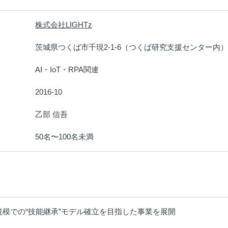
株式会社LIGHTz
：
茨城県つくば市千現2-1-6（つくば研究支援センター内）
：
AI・IoT・RPA関連
：
2016-10
：
乙部 信吾
：
50名〜100名未満
：
模での“技能継承”モデル確立を目指した事業を展開
