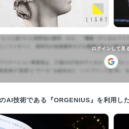
は、「ヒトに紐づいた暗黙知の継承」から、「機械（デジタルフ
とシフトすべく、新時代の技能継承モデル構築に向けて様々な
ログインして見
リケーション事業部は、工場のIoT化やデジタル・トリプレット（Deg
達者の“直感”と“データ” を組合せた「ハイブリッド型 AI」 を創り
TzのAI技術である『ORGENIUS』を利用