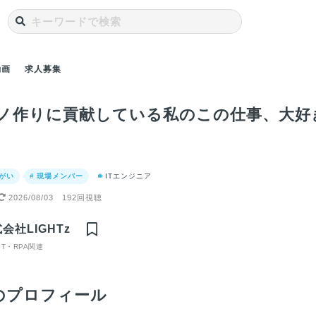
動画
求人募集
ノ作りに貢献している私のこの仕事、大好
りがい
# 現場メンバー
ITエンジニア
2026/08/03
192回視聴
Oの入社
現場に行って、現場
私がベンチャー企業
15年間のフランス在
つく
なものだ
で一緒にモノを作る
のLIGHTzに入社を
住を経て、AIベンチ
ット
会社LIGHTz
用動画】
そんなAI企業です！
決めた理由【採用動
ャーのLIGHTzに入
「星
【採用動画】
画】
社した理由【採用動
介！
IoT・RPA関連
のプロフィール