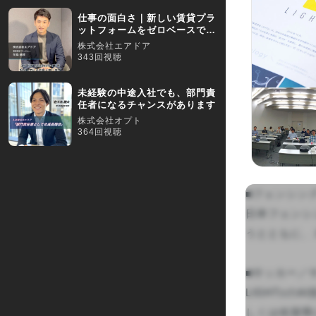
仕事の面白さ｜新しい賃貸プラ
ットフォームをゼロベースで作
り上げる醍醐味
株式会社エアドア
343回視聴
未経験の中途入社でも、部門責
任者になるチャンスがあります
株式会社オプト
364回視聴
■フェンシン
日本フェンシ
うとともに、
■サッカー／サ
LIGHTz
しくは佐賀県