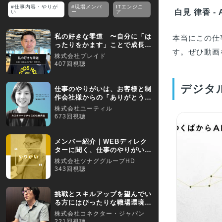
#仕事内容・やりが
#現場メンバ
ITエンジニ
白見 律香 
い
ー
ア
私の好きな零道 〜自分に「は
本当にこの仕
ったりをかます」ことで成長し
す。ぜひ動画
続ける〜
株式会社プレイド
407回視聴
デジタ
仕事のやりがいは、お客様と制
作会社様からの「ありがとう」
｜求人動画インタビュー
株式会社ユーティル
673回視聴
メンバー紹介｜WEBディレク
ターに聞く、仕事のやりがいと
は？
株式会社ツナググループHD
343回視聴
挑戦とスキルアップを望んでい
る方にはぴったりな職場環境で
す／【採用動画】
株式会社コネクター・ジャパン
221回視聴