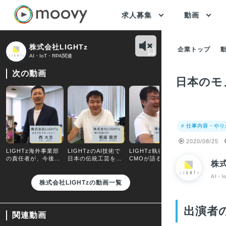
求人募集
動画
株式会社LIGHTz
企業トップ
AI・IoT・RPA関連
次の動画
日本のモ
# 仕事内容・や
2020/08/25
LIGHTz海外事業部
LIGHTzのAI技術で
LIGHTz執行役員
執行役員CM
の責任者が、今後の
日本の伝統工芸を汎
CMOが語る乙部社長
理由は意外
株式
海外戦略を語る【採
知化していく【採用
の人柄とは？一同爆
った…【採
用動画】
動画】
笑。【採用動画】
AI・
株式会社LIGHTzの動画一覧
出演者
関連動画