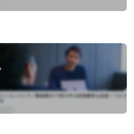
る
クトエンジニア／製造業DXで世の中の技術継承を促進！フルリ
可
ンジニア