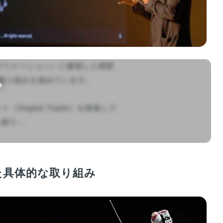
ァブリケーション）に蓄積した暗黙
取り組みを進めています。

る
ital Triplet）を推進して
...

した具体的な取り組み