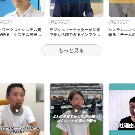
ンジニア
ITエンジニア
ITエンジニア
トワークスのシステム責
デジタルマーケッターが世界
システムエン
が語る「システム開発に
で最も活躍できるインフラを
語る！チーム
るスタンス」とは？
整えたい
について
もっと見る
▶︎
▶︎