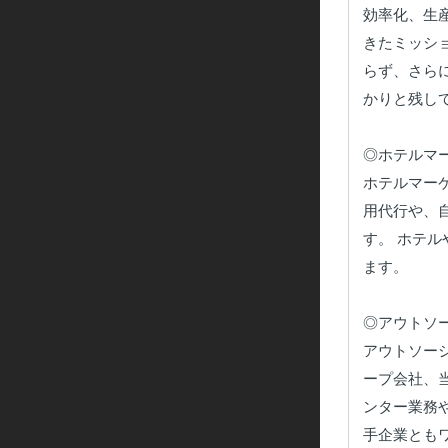
効率化、生
きたミッシ
らず、さら
かりと残し
◎ホテルマー
ホテルマー
用代行や、
す。 ホテ
ます。

◎アウトソー
アウトソー
ープ会社、
ンター業務
手企業とも