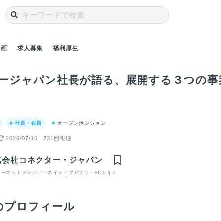
動画
求人募集
福利厚生
ージャパン社長が語る、展開する３つの事
# 社長・役員
オープンポジション
2026/07/16
231回視聴
の意外な
コネクタージャパン
挑戦とスキルアップ
店舗売上を支援！
（ベ
良いとこ
社長が見据える将来
を望んでいる方には
LINEを使った自動予
ス）
式会社コネクター・ジャパン
しまっ
ビジョンとは？／
ぴったりな職場環境
約システム「リピッ
地ス
採用動
ターネットメディア・ネイティブアプリ・ECサイト
【採用動画】
です／【採用動画】
テ」／【採用動画】
織体
画】
のプロフィール