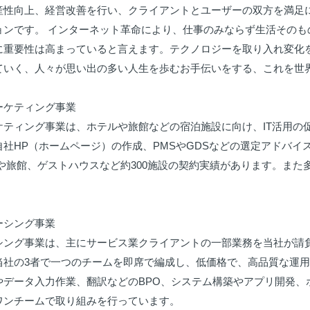
産性向上、経営改善を行い、クライアントとユーザーの双方を満足
ョンです。 インターネット革命により、仕事のみならず生活その
に重要性は高まっていると言えます。テクノロジーを取り入れ変化
ていく、人々が思い出の多い人生を歩むお手伝いをする、これを世界
ケティング事業

ケティング事業は、ホテルや旅館などの宿泊施設に向け、IT活用の
自社HP（ホームページ）の作成、PMSやGDSなどの選定アドバイ
ルや旅館、ゲストハウスなど約300施設の契約実績があります。また
シング事業

シング事業は、主にサービス業クライアントの一部業務を当社が請
当社の3者で一つのチームを即席で編成し、低価格で、高品質な運
やデータ入力作業、翻訳などのBPO、システム構築やアプリ開発、ホ
ワンチームで取り組みを行っています。
