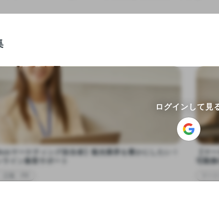
集
ログインして見
Webマーケティング担当者】観光業界を豊かにしたい！
【マー
ンライン集客サポート
宅勤務
・広報・PR
マーケ