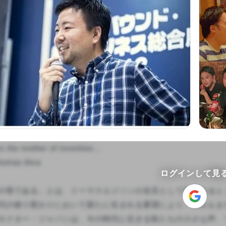
 the mother of invention.」 

homas Alva

ログインして見
の母である」とは、トーマスエジソンの名言として知られると
代の移り変わりにおいて新たに生まれる要望により、これもま
ネクター・ジャパンは、今の時代に生きる私たちの小さな声、つま