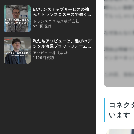
晴らしい旅館
ECワンストップサービスの強
みとトランスコスモスで働くメ
てらっしゃい
リットをご紹介します
トランスコスモス株式会社
559回視聴
なぜあんなに
私たちアソビューは、遊びのデ
ジタル流通プラットフォームを
理由は明確で
提供している会社です
アソビュー株式会社
インターネッ
1409回視聴
この日、当社
コネク
います