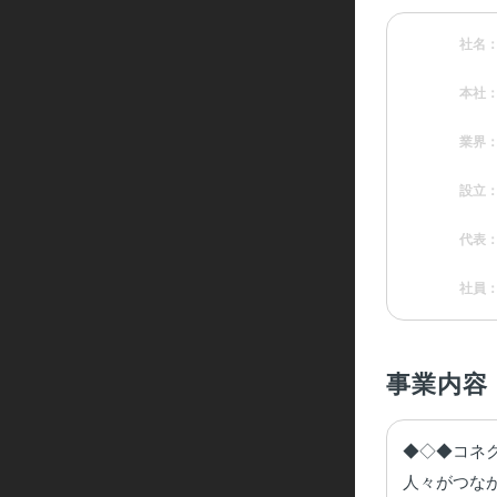
社名
本社
業界
設立
代表
社員
事業内容
◆◇◆コネ
人々がつな