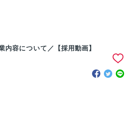
業内容について／【採用動画】
トナムオフィ
（ベトナムオフィ
コネクタージャパン
日本人4名＋現
ス）社内風景をご紹
社長が語る「社員の
タッフ40名の組
介／【採用動画】
自慢」／【採用動
制／【採用動
画】