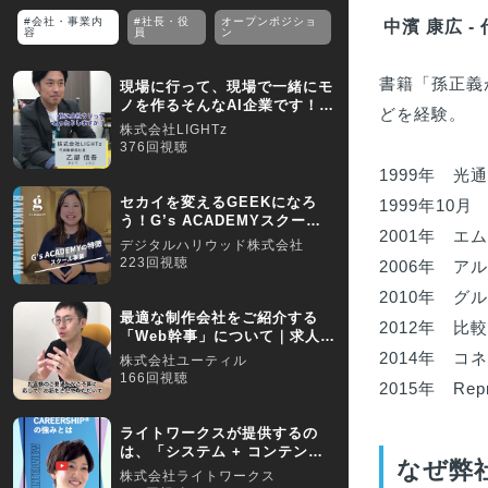
#会社・事業内
#社長・役
オープンポジショ
中濱 康広 -
容
員
ン
書籍「孫正義
現場に行って、現場で一緒にモ
ノを作るそんなAI企業です！
どを経験。

【採用動画】
株式会社LIGHTz
376回視聴
1999年　光
セカイを変えるGEEKになろ
1999年10
う！G’s ACADEMYスクール
2001年　
事業の特徴を紹介
デジタルハリウッド株式会社
223回視聴
2006年　ア
2010年　グ
最適な制作会社をご紹介する
2012年　比較.
「Web幹事」について｜求人動
画インタビュー
2014年　コ
株式会社ユーティル
166回視聴
2015年　Re
ライトワークスが提供するの
は、「システム + コンテンツ
なぜ弊
+ サービス」です
株式会社ライトワークス