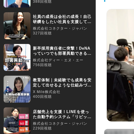
388回視聴
社員の成長は会社の成長！自己
研鑽をしたい社員を支援してい
ます／【採用動画】
株式会社コネクター・ジャパン
327回視聴
新卒採用責任者に突撃！DeNA
っていつでも部署異動できるっ
てホント？
株式会社ディー・エヌ・エー
756回視聴
教育体制｜未経験でも成果を安
定して出せるような仕組みづく
りを行なっています
X Mile株式会社
400回視聴
店舗売上を支援！LINEを使っ
た自動予約システム「リピッ
テ」／【採用動画】
株式会社コネクター・ジャパン
229回視聴
ある地方で、