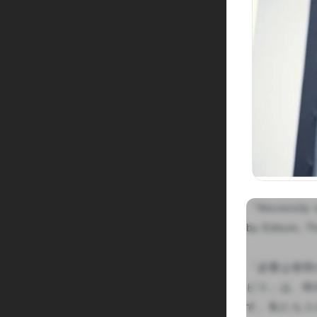
「Necessity is
by Edison, T
「必要は発明
ビス」は、時
す。私たちコ