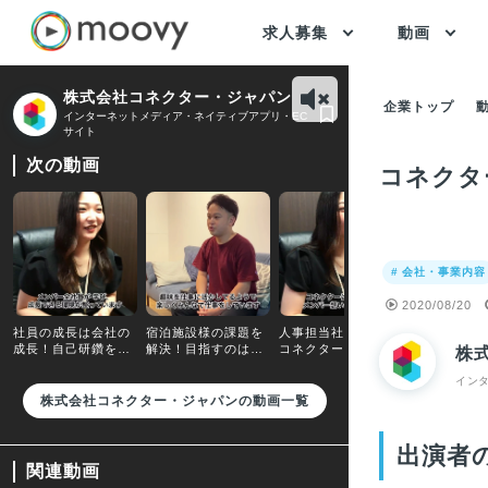
求人募集
動画
株式会社コネクター・ジャパン
企業トップ
インターネットメディア・ネイティブアプリ・EC
サイト
次の動画
コネクタ
# 会社・事業内容
2020/08/20
社員の成長は会社の
宿泊施設様の課題を
人事担当社員が語る
社長の中濱
成長！自己研鑽をし
解決！目指すのは、
コネクタージャパン
一面（一番
株
たい社員を支援して
宿泊施設様の利益最
とは？／【採用動
ろで噛んで
います／【採用動
大化／【採用動画】
画】
た…）／【
イン
画】
画】
株式会社コネクター・ジャパンの動画一覧
出演者
関連動画