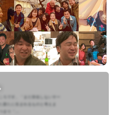
る
ころです。「まだ存在しないサー
た新たに生まれるものと考えま
り「...
