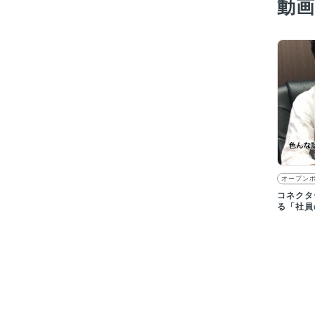
動
オープン
コネクタ
る「社員
画】