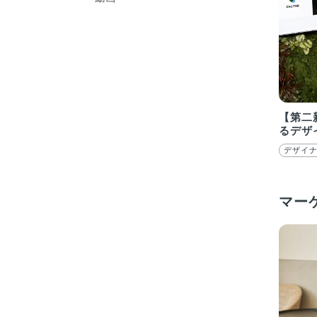
【第二
るデザ
デザイ
マー