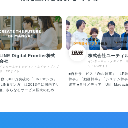
LINE Digital Frontier株式
株式会社ユーティ
会社
インターネットメディア・
リ・ECサイト
インターネットメディア・ネイティブアプ
リ・ECサイト
■自社サ―ビス「Web幹事」「LP
L数3,300万突破の「LINEマンガ」
幹事」「動画幹事」「システム幹事
運営 ■自社メディア「Utill Magaz
始。さらなるサービス拡大のため、
■Webデザイン・コーディング ■W
NE Digital Frontier社を設立し、
ス・アプリ開発 ■事業支援コンサルテ
NEマンガ」事業を承継。2020年に
事業への想い 】 Web幹事は、自社
り、Webtoon Entertainment
を行なっていたときに感じた課題を
00％子会社となり、現在は“WEBTOON
という想いから創ったサービスです
de Service”の一員として、プラット
対称性が大きい個々のBtoB領域に
コンテンツの両面にて着実に成長を
談窓口」をつくりたいという想いの