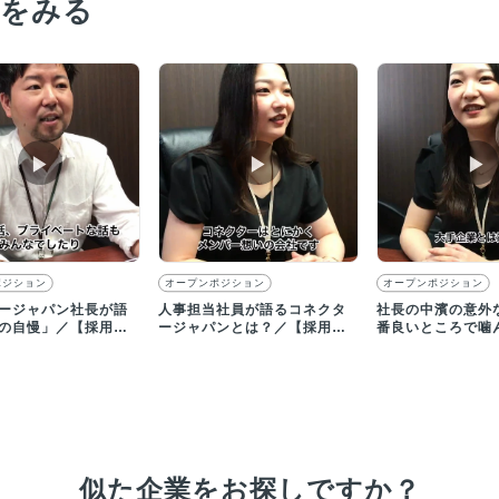
画をみる
▶︎
▶︎
▶︎
ポジション
オープンポジション
オープンポジション
ージャパン社長が語
人事担当社員が語るコネクタ
社長の中濱の意外
の自慢」／【採用動
ージャパンとは？／【採用動
番良いところで噛
画】
た…）／【採用動
似た企業をお探しですか？