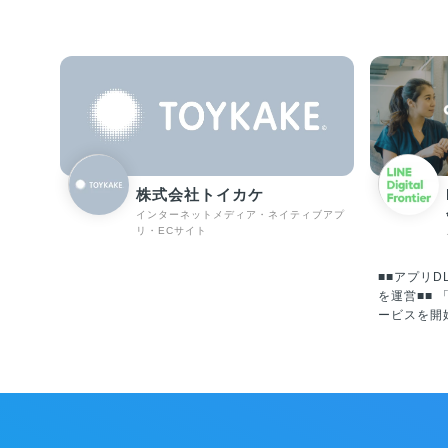
株式会社トイカケ
インターネットメディア・ネイティブアプ
リ・ECサイト
■■アプリD
を運営■■ 「LINEマンガ」は2013年に国内でサ
ービスを開
2018年にLI
同社に「LI
は資本変更によ
Inc.の1
Worldwi
フォームと