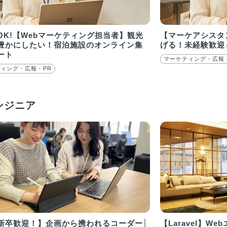
OK!【Webマーケティング担当者】観光
【マーケアシスタ
豊かにしたい！宿泊施設のオンライン集
げる！未経験歓迎
ート
マーケティング・広報
ィング・広報・PR
ンジニア
新卒歓迎！】企画から携われるコーダー│
【Laravel】W