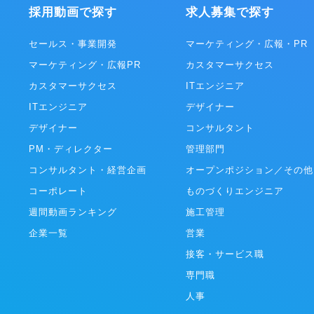
、日本に住む
スづくりを行なっています。
採用動画で探す
求人募集で探す
「国民的サービス」を目指し、エン
ント産業をリードする企業の一つで
rldwide
セールス・事業開発
マーケティング・広報・PR
eについて 全世界に向け10カ国語でサー
マーケティング・広報PR
カスタマーサクセス
る、電子コミックを中心としたプラ
ムの連合体。代表的なプラットフォ
カスタマーサクセス
ITエンジニア
Eマンガ」（日本/LINE Digital
er株式会社）、「WEBTOON」（北中南
ITエンジニア
デザイナー
TOON Entertainment Inc.）、
デザイナー
コンサルタント
WEBTOON」（韓国/NAVER
 Ltd.）、「LINE WEBTOON」（東
PM・ディレクター
管理部門
など。各プラットフォームを合算し
コンサルタント・経営企画
オープンポジション／その他
数（MAU）は8,200万、累計ダウ
は2億超、ひと月の流通額は100億
コーポレート
ものづくりエンジニア
同市場で圧倒的な世界１位の規模を
週間動画ランキング
施工管理
企業一覧
営業
接客・サービス職
専門職
人事