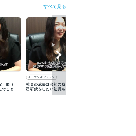
すべて見る
▶︎
▶︎
オープンポジション
セールス・事業開発
な一面（一
社員の成長は会社の成長！自
宿泊施設様の課題を解決！
んでしまっ
己研鑽をしたい社員を支援し
指すのは、宿泊施設様の利
画】
ています／【採用動画】
最大化／【採用動画】