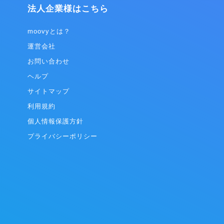
ーネットマーケティング、eコマース等の領域
法人企業様はこちら
で、多様なサービスを提供しています。 さら
に、現在ではインターネットの力で新たな価値
が生み出せる余地の大きい分野の一つである、
moovyとは？
ヘルスケアや自動車などの巨大産業にも進出し
運営会社
ています。 モバイルインターネットサービスの
トップクラスのノウハウを保有し、大規模ユー
お問い合わせ
ザープラットフォームを持つDeNAでやる新規
ヘルプ
事業だからこそ、自分の作ったサービスを多く
の人に利用してもらえ、大きな影響力を持つ仕
サイトマップ
事が出来るやりがいを感じることができます。
利用規約
個人情報保護方針
プライバシーポリシー