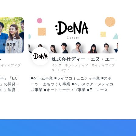
ル
株式会社ディー・エヌ・エー
ネイティブアプ
インターネットメディア・ネイティブアプ
リ・ECサイト
幹事」「EC
■ゲーム事業 ■ライブコミュニティ事業 ■スポ
」の開発・
ーツ・まちづくり事業 ■ヘルスケア・メディカ
ine」運営
ル事業 ■オートモーティブ事業 ■Eコマース事
ebサービ
業 ■ビジネス創出事業 1999年、PC向けのイン
ィング 【
ターネットオークションを運営するベンチャー
でWeb制作
企業として3人でスタートし、ショッピングモ
解決したい
ール、モバイルオークション、モバイルSNS、
。情報の非
そしてソーシャルゲームと次々に新しい事業の
特化して「相
柱を創り出し、成長を続けてきました。単一サ
もとサービ
ービス提供企業ではなく、これ以外にもインタ