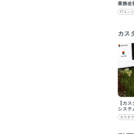
業務改
ITエン
カス
【カス
システ
カスタ