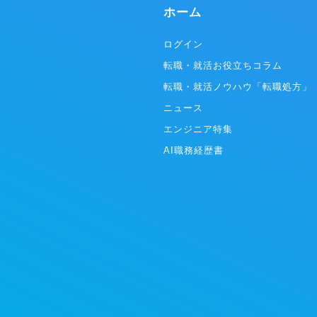
遂げています。 年齢・性別問わず
ホーム
誰もが使う
ターテイメ
あり続けます。 ※WEBTOON Wo
ログイン
Servic
転職・就活お役立ちコラム
ビス展開す
ットフォー
転職・就活ノウハウ「転職処方」
ームは「LIN
ニュース
Fronti
米･欧州/WEB
エンジニア特集
「NAVER 
WEBTOON
AI職務経歴書
南アジア）
た月間利用者
ンロード数
円を超え、
誇ります。