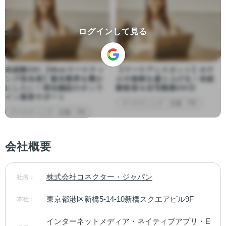
ログインして見る
未経験OK!【Webマーケティ
【マーケアシスタント】ホテ
ング担当者】観光業界を豊か
ルや旅館を盛り上げる！未経
にしたい！宿泊施設のオンラ
験歓迎＆在宅勤務OK◎
イン集客サポート
マーケティング・広報・PR
マーケティング・広報・PR
会社概要
株式会社コネクター・ジャパン
社名：
東京都港区新橋5-14-10新橋スクエアビル9F
本社：
インターネットメディア・ネイティブアプリ・E