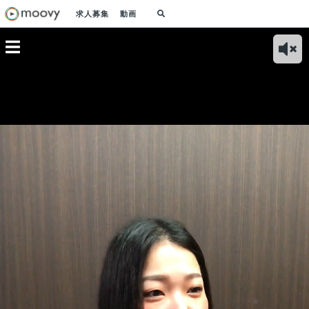
求人募集
動画
ジャパン
コネクタージャパン
宿泊施設様の課題を
社長の中濱の意外な
（ベ
える将来
社長が語る「社員の
解決！目指すのは、
一面（一番良いとこ
ス）
は？／
自慢」／【採用動
宿泊施設様の利益最
ろで噛んでしまっ
BP
】
画】
大化／【採用動画】
た…）／【採用動
ます
画】