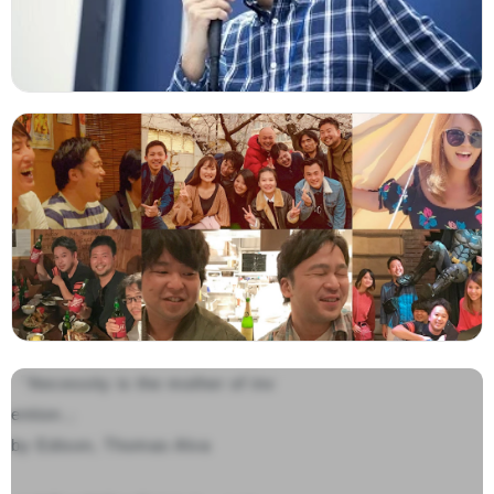
「Necessity is the mother of inv
ention.」 

by Edison, Thomas Alva
