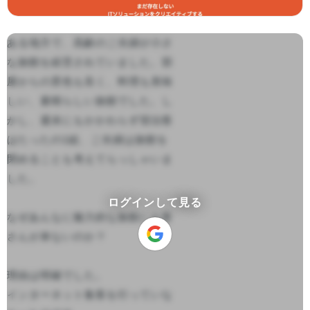
ある地方で、高齢のご夫婦が小さ
な旅館を経営されていました。部
屋からの景色も良く、料理も美味
しい、素晴らしい旅館でした。し
かし、週末にもかかわらず宿泊客
はたったの1組、ご夫婦は旅館を
閉めることも考えてらっしゃいま
した。

ログインして見る
なぜあんなに魅力的な旅館にお客
さんが来ないのか？

理由は明確でした。

インターネット集客を行っていな