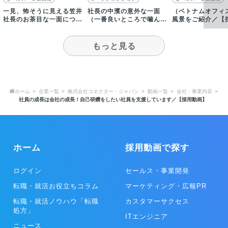
一見、怖そうに見える笠井
社長の中濱の意外な一面
（ベトナムオフィ
社長のお茶目な一面につい
（一番良いところで噛んで
風景をご紹介／【
て、人事が語る！
しまった…）／【採用動
画】
画】
もっと見る
ホーム
企業一覧
株式会社コネクター・ジャパン
動画一覧
会社・事業内容
社員の成長は会社の成長！自己研鑽をしたい社員を支援しています／【採用動画】
ホーム
採用動画で探す
ログイン
セールス・事業開発
転職・就活お役立ちコラム
マーケティング・広報PR
転職・就活ノウハウ「転職
カスタマーサクセス
処方」
ITエンジニア
ニュース