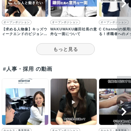
オープンポジション
オープンポジション
オープンポジション
【求める人物像】キッズウ
WAKUWAKU鎌田社長の意
C Channelの採
ィークエンドのビジョンに
外な一面について
る！求職者へのメ
共感し、主体的な方と働き
たい！
もっと見る
#人事・採用 の動画
▶︎
▶︎
▶︎
セールス・事業開発
オープンポジション
セールス・事業開発