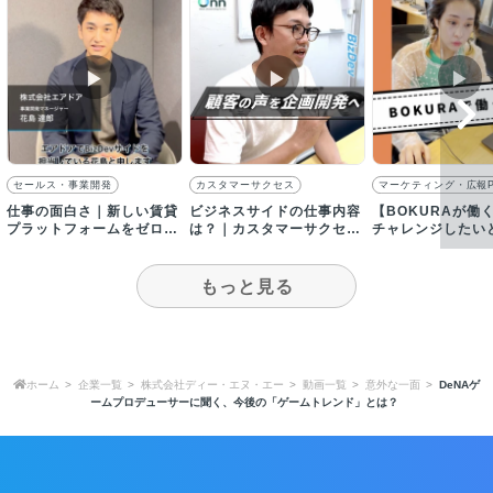
▶︎
▶︎
▶︎
セールス・事業開発
カスタマーサクセス
マーケティング・広報
仕事の面白さ｜新しい賃貸
ビジネスサイドの仕事内容
【BOKURAが働
プラットフォームをゼロベ
は？｜カスタマーサクセス
チャレンジしたい
ースで作り上げる醍醐味
とプロダクト開発全般を担
げた時に任せても
当
境です
もっと見る
ホーム
企業一覧
株式会社ディー・エヌ・エー
動画一覧
意外な一面
DeNAゲ
ームプロデューサーに聞く、今後の「ゲームトレンド」とは？