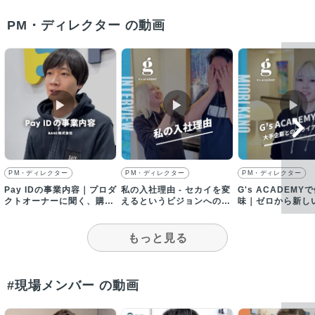
PM・ディレクター の動画
▶︎
▶︎
▶︎
PM・ディレクター
PM・ディレクター
PM・ディレクター
Pay IDの事業内容｜プロダ
私の入社理由 - セカイを変
G's ACADEMY
クトオーナーに聞く、購入
えるというビジョンへの共
味｜ゼロから新し
者向け新規事業とは
感とそこに集まる人たちに
創ることに携われ
感化
もっと見る
#現場メンバー の動画