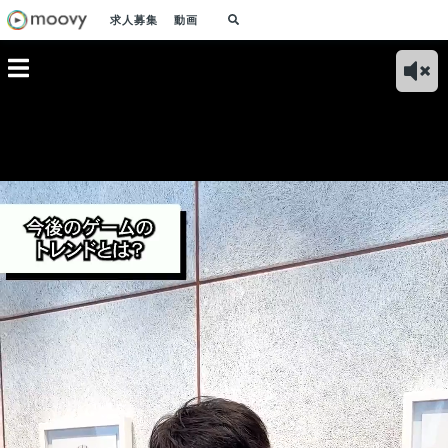
求人募集
動画
】5
DeNA社員に即興で
DeNA社員、即興デ
DeNA社員なら激ム
【南
ns「ビジネ
「IQテスト」してみ
ィベート「事業作り
ズ「フェルミ推定」
Que
で大事に
た！
に必要なのは人か？
でも即興で解けるの
の"
とは？」
お金か？」
か！？
負け