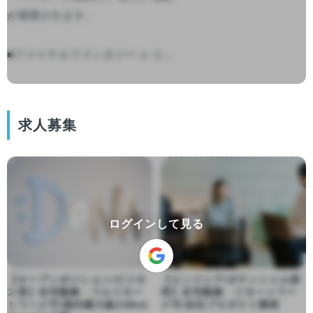
が展開されます。

■ファイナルファンタジー レコ...

求人募集
ログインして見る
【オープンポジション/ビジネ
【エンジニア/ポテンシャル採
ス系】在宅勤務・フルリモー
用】在宅勤務・リモートワー
トワーク可/国内最大級のWeb
ク可/自社プロダクト開発