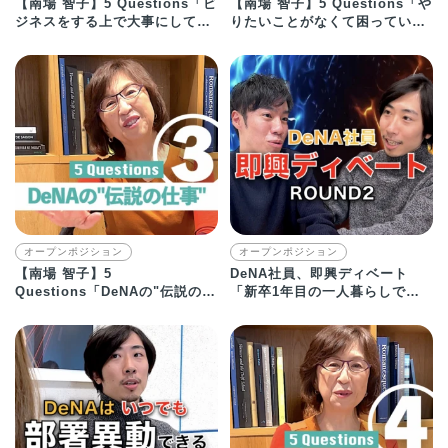
【南場 智子】5 Questions「ビ
【南場 智子】5 Questions「や
ジネスをする上で大事にしてい
りたいことがなくて困っている
ることは？」
人へ」
オープンポジション
オープンポジション
【南場 智子】5
DeNA社員、即興ディベート
Questions「DeNAの"伝説の仕
「新卒1年目の一人暮らしで買
事"とは？」
うなら犬か？猫か？」