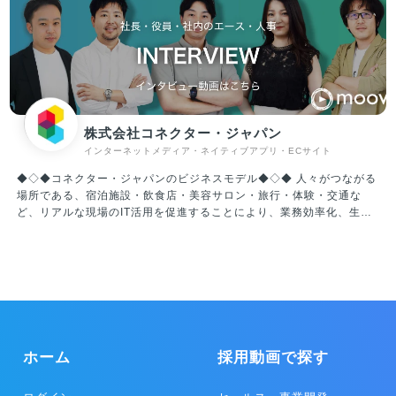
両面にて着実に成長を遂げています。 年齢・性別問わず、日本に住む
誰もが使う「国民的サービス」を目指し、エンターテイメント産業を
リードする企業の一つであり続けます。 ※WEBTOON Worldwide
Serviceについて 全世界に向け10カ国語でサービス展開する、電子コ
ミックを中心としたプラットフォームの連合体。代表的なプラットフ
ォームは「LINEマンガ」（日本/LINE Digital Frontier株式会社）、
「WEBTOON」（北中南米･欧州/WEBTOON Entertainment Inc.）、
「NAVER WEBTOON」（韓国/NAVER WEBTOON Ltd.）、「LINE
株式会社コネクター・ジャパン
WEBTOON」（東南アジア）など。各プラットフォームを合算した月
インターネットメディア・ネイティブアプリ・ECサイト
間利用者数（MAU）は8,200万、累計ダウンロード数は2億超、ひと
月の流通額は100億円を超え、同市場で圧倒的な世界１位の規模を誇
◆◇◆コネクター・ジャパンのビジネスモデル◆◇◆ 人々がつながる
ります。
場所である、宿泊施設・飲食店・美容サロン・旅行・体験・交通な
ど、リアルな現場のIT活用を促進することにより、業務効率化、生産
性向上、経営改善を行い、クライアントとユーザーの双方を満足に導
く。これがコネクター・ジャパンが創業より大切にしてきたミッショ
ンです。 インターネット革命により、仕事のみならず生活そのものが
激変していますが、「人々が出会う場所」の価値は変わらず、さらに
重要性は高まっていると言えます。テクノロジーを取り入れ変化を受
け入れながらも、心が揺さぶられるリアルな現場をしっかりと残して
いく、人々が思い出の多い人生を歩むお手伝いをする、これを世界規
模で実現することが我々のビジョンです。 ◎ホテルマーケティング事
ホーム
採用動画で探す
業 ホテルマーケティング事業は、ホテルや旅館などの宿泊施設に向
け、IT活用の促進を促し、OTA（オンライントラベルエージェント）