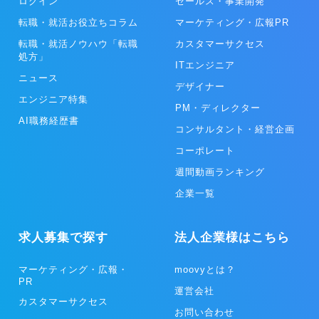
の運用代行や、自社HP（ホームページ）の作成、PMSやGDSなどの
ログイン
セールス・事業開発
選定アドバイスや連携のためのAPI開発などの支援サービスを行って
転職・就活お役立ちコラム
マーケティング・広報PR
います。 ホテルや旅館、ゲストハウスなど約300施設の契約実績があ
ります。また多くのOTAやシステムベンダーとの良いつながりを築い
転職・就活ノウハウ「転職
カスタマーサクセス
ています。 ◎アウトソーシング事業 アウトソーシング事業は、主に
処方」
ITエンジニア
サービス業クライアントの一部業務を当社が請負い遂行するサービス
ニュース
です。クライアント、ベトナムのグループ会社、当社の3者で一つの
デザイナー
チームを即席で編成し、低価格で、高品質な運用を行い業務を効率化
エンジニア特集
PM・ディレクター
します。クラウドチームでは、コールセンター業務やデータ入力作
AI職務経歴書
業、翻訳などのBPO、システム構築やアプリ開発、ホームページ制作
コンサルタント・経営企画
などを行うITOの2種類のプランがあり、大手企業ともワンチームで取
り組みを行っています。 ◎プロダクト事業 プロダクト事業は、クラ
コーポレート
イアントやユーザーのニーズや用途に合ったアプリケーションソフト
週間動画ランキング
ウェアを開発し、人々の生活がより楽しく、便利になるようサービス
を展開しています。UI/UXが優れたデザインを重視し、高い価値を実
企業一覧
現します。 リピッテでは、美容サロンや宿泊施設、飲食店へ15000店
舗以上の導入実績があり、リピーターや優良顧客の創出や維持を行
い、クライアントの新規獲得コストの削減や事業安定化に貢献してい
求人募集で探す
法人企業様はこちら
ます。
マーケティング・広報・
moovyとは？
PR
運営会社
カスタマーサクセス
お問い合わせ