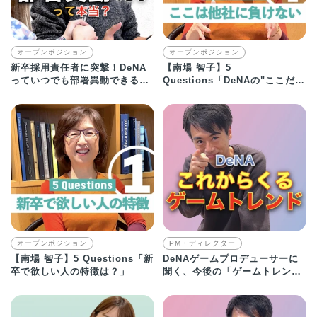
オープンポジション
オープンポジション
新卒採用責任者に突撃！DeNA
【南場 智子】5
っていつでも部署異動できるっ
Questions「DeNAの"ここだけ
てホント？
は他社に負けない"」
オープンポジション
PM・ディレクター
【南場 智子】5 Questions「新
DeNAゲームプロデューサーに
卒で欲しい人の特徴は？」
聞く、今後の「ゲームトレン
ド」とは？