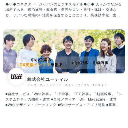
月の流通額は100億円を超え、同市場で圧倒的な世界１位の規模を誇
◆◇◆コネクター・ジャパンのビジネスモデル◆◇◆ 人々がつながる
ります。
場所である、宿泊施設・飲食店・美容サロン・旅行・体験・交通な
ど、リアルな現場のIT活用を促進することにより、業務効率化、生産
性向上、経営改善を行い、クライアントとユーザーの双方を満足に導
く。これがコネクター・ジャパンが創業より大切にしてきたミッショ
ンです。 インターネット革命により、仕事のみならず生活そのものが
激変していますが、「人々が出会う場所」の価値は変わらず、さらに
重要性は高まっていると言えます。テクノロジーを取り入れ変化を受
け入れながらも、心が揺さぶられるリアルな現場をしっかりと残して
いく、人々が思い出の多い人生を歩むお手伝いをする、これを世界規
模で実現することが我々のビジョンです。 ◎ホテルマーケティング事
業 ホテルマーケティング事業は、ホテルや旅館などの宿泊施設に向
け、IT活用の促進を促し、OTA（オンライントラベルエージェント）
の運用代行や、自社HP（ホームページ）の作成、PMSやGDSなどの
株式会社ユーティル
選定アドバイスや連携のためのAPI開発などの支援サービスを行って
インターネットメディア・ネイティブアプリ・ECサイト
います。 ホテルや旅館、ゲストハウスなど約300施設の契約実績があ
ります。また多くのOTAやシステムベンダーとの良いつながりを築い
■自社サ―ビス「Web幹事」「LP幹事」「EC幹事」「動画幹事」「シ
ています。 ◎アウトソーシング事業 アウトソーシング事業は、主に
ステム幹事」の開発・運営 ■自社メディア「Utill Magazine」運営
サービス業クライアントの一部業務を当社が請負い遂行するサービス
■Webデザイン・コーディング ■Webサービス・アプリ開発 ■事業支
です。クライアント、ベトナムのグループ会社、当社の3者で一つの
援コンサルティング 【 事業への想い 】 Web幹事は、自社でWeb制作
チームを即席で編成し、低価格で、高品質な運用を行い業務を効率化
を行なっていたときに感じた課題を解決したいという想いから創った
します。クラウドチームでは、コールセンター業務やデータ入力作
サービスです。情報の非対称性が大きい個々のBtoB領域に特化して
業、翻訳などのBPO、システム構築やアプリ開発、ホームページ制作
「相談窓口」をつくりたいという想いのもとサービスづくりを行なっ