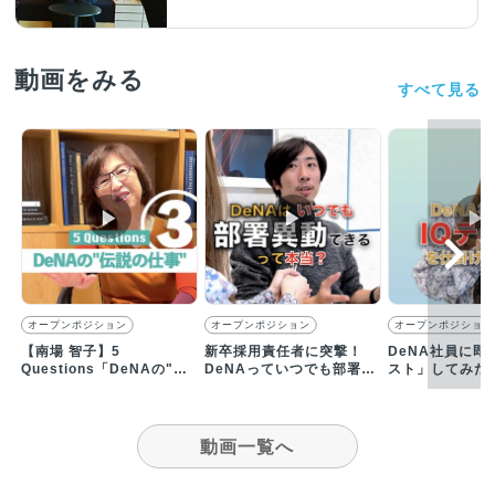
動画をみる
すべて見る
▶︎
▶︎
▶︎
オープンポジション
オープンポジション
オープンポジション
【南場 智子】5
新卒採用責任者に突撃！
DeNA社員に即
Questions「DeNAの"伝
DeNAっていつでも部署異
スト」してみた
説の仕事"とは？」
動できるってホント？
動画一覧へ