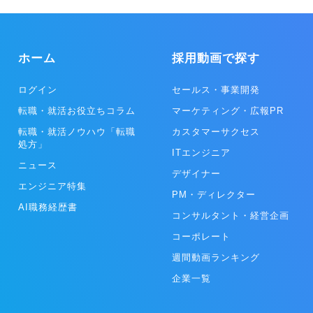
などを行うITOの2種類のプランがあり、大手企業ともワンチームで取
ています。
り組みを行っています。 ◎プロダクト事業 プロダクト事業は、クラ
イアントやユーザーのニーズや用途に合ったアプリケーションソフト
ウェアを開発し、人々の生活がより楽しく、便利になるようサービス
を展開しています。UI/UXが優れたデザインを重視し、高い価値を実
ホーム
採用動画で探す
現します。 リピッテでは、美容サロンや宿泊施設、飲食店へ15000店
舗以上の導入実績があり、リピーターや優良顧客の創出や維持を行
ログイン
セールス・事業開発
い、クライアントの新規獲得コストの削減や事業安定化に貢献してい
ます。
転職・就活お役立ちコラム
マーケティング・広報PR
転職・就活ノウハウ「転職
カスタマーサクセス
処方」
ITエンジニア
ニュース
デザイナー
エンジニア特集
PM・ディレクター
AI職務経歴書
コンサルタント・経営企画
コーポレート
週間動画ランキング
企業一覧