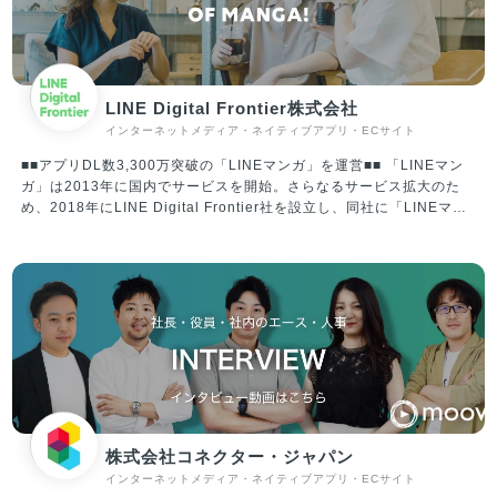
LINE Digital Frontier株式会社
インターネットメディア・ネイティブアプリ・ECサイト
■■アプリDL数3,300万突破の「LINEマンガ」を運営■■ 「LINEマン
ガ」は2013年に国内でサービスを開始。さらなるサービス拡大のた
め、2018年にLINE Digital Frontier社を設立し、同社に「LINEマン
ガ」事業を承継。2020年には資本変更により、Webtoon
Entertainment Inc.の100％子会社となり、現在は“WEBTOON
Worldwide Service”の一員として、プラットフォームとコンテンツの
両面にて着実に成長を遂げています。 年齢・性別問わず、日本に住む
誰もが使う「国民的サービス」を目指し、エンターテイメント産業を
リードする企業の一つであり続けます。 ※WEBTOON Worldwide
Serviceについて 全世界に向け10カ国語でサービス展開する、電子コ
ミックを中心としたプラットフォームの連合体。代表的なプラットフ
ォームは「LINEマンガ」（日本/LINE Digital Frontier株式会社）、
「WEBTOON」（北中南米･欧州/WEBTOON Entertainment Inc.）、
「NAVER WEBTOON」（韓国/NAVER WEBTOON Ltd.）、「LINE
株式会社コネクター・ジャパン
WEBTOON」（東南アジア）など。各プラットフォームを合算した月
インターネットメディア・ネイティブアプリ・ECサイト
間利用者数（MAU）は8,200万、累計ダウンロード数は2億超、ひと