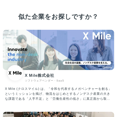
似た企業をお探しですか？
X Mile株式会社
ソフトウェアベンダー・SaaS
X Mile (クロスマイル) は、「令和を代表するメガベンチャーを創る」
というミッションを掲げ、物流をはじめとするノンデスク産業の大き
な課題である「人手不足」と「労働生産性の低さ」に真正面から取り
組んでいます。 運輸、建設、製造、自動車、小売、警備等、ノンデス
ク産業の市場規模は合計100兆円にも上り、「人材プラットフォーム
事業」と「ITプラットフォーム事業」を軸に事業を推進しています。