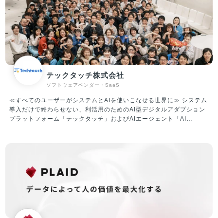
①人材プラットフォーム事業 転職したいノンデスクワーカーと企業と
を結びつけるサービスを提供中。現在展開しているサービスは、ノン
デスク事業者向けの人材採用システム『X Work（クロスワーク）』、
物流・自動車整備・建設領域に特化したエージェントの『ドライバー
キャリア』『整備士キャリア』『建職キャリア』を運営しています。
現在、5,000社以上のクライアントと取引しており、業界トップクラ
スの各社からも厚い信頼を寄せられいます。業界に先駆けて成果報酬
型サービスを実施し、導入のしやすさから新たなクライアントを獲得
テックタッチ株式会社
し急成長を果たしています。 ②ITプラットフォーム（SaaS）事業 X
ソフトウェアベンダー・SaaS
Mile社は、人材プラットフォーム事業で5,000以上のお客様と取引を
進めてまいりました。ノンデスク産業は、紙やFAXなど非効率な業務
≪すべてのユーザーがシステムとAIを使いこなせる世界に≫ システム
体制の中小企業が大多数であり、社内のIT人材も不足しているのが課
導入だけで終わらせない、利活用のためのAI型デジタルアダプション
題となっています。 当社は、ノンデスク事業者向けのSaaS開発提供
プラットフォーム「テックタッチ」およびAIエージェント「AI
により、生産性向上・労働時間短縮を促進していきます。
Central Voice」 の企画・開発・運営・販売を行っています。 「テッ
クタッチ」は、ユーザーが十分に使いこなせていないシステムにナビ
ゲーションを表示させ、利活用を促進していくプラットフォームで
す。 対象システムの利用状況を可視化したうえで、ナビゲーションに
よるUI改善や自動操作による生産性改善など、アジャイルなDXを現場
主導でリードすることができ、主に従業員数千人～数万人のエンター
プライズ企業様を中心にご導入いただいています。 ▼テックタッチの
機能紹介（一例） ・どのタイミングで何を入力すればいいのかをス
テップごとに教えてくれる ・入力ミスを事前に検知（半角／全角、
(株)／株式会社など） ・分析機能を用いて、どれくらいの社員が、