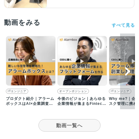
動画をみる
すべて見る
▶︎
▶︎
▶︎
ITエンジニア
オープンポジション
ITエンジニア
プロダクト紹介｜アラーム
今後のビジョン｜あらゆる
Why me?｜
ボックスはAI×企業調査の
企業情報が集まるFintech
スク管理に携わ
Fintech企業です
プラットフォームを目指す
の、アラームボ
理由
動画一覧へ